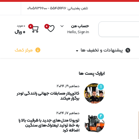
تلفن پشتیبانی: 55459416 - 09058136600
حساب من
0 مورد
0
0
0
﷼
Hello, Sign In
پیشنهادات و تخفیف ها
مرکز کمک
ابزارک پست ها
دسامبر 19, 2024
1
کاترپیلار مسابقات جهانی رانندگی لودر
برگزار میکند
دسامبر 17, 2024
2
تویوتا مدل‌های جدید با ظرفیت بالا را
به خط تولید لیفتراک‌های سنگین
اضافه کرد