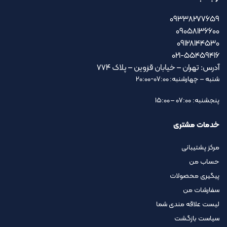
09338277659
09058136600
09128144530
021-55459416
آدرس: تهران – خیابان قزوین – پلاک ۷۷۴
شنبه – چهارشنبه: 07:00-20:00
پنجشنبه: 07:00 – 15:00
خدمات مشتری
مرکز پشتیبانی
حساب من
پیگیری محصولات
سفارشات من
لیست علاقه مندی شما
سیاست بازگشت