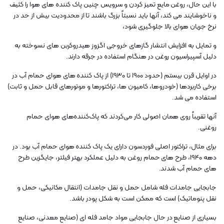
با این حال، روغن مایع تمیز کردن و سرویس چنین پاک کننده های هوا را کثیف
و ناخوشایند می کند، آنها باید نسبتاً بزرگ باشند تا از محدودیت بیش از حد در
نرخ جریان هوای بالا جلوگیری شود،
و تمایل به افزایش انتشار گازهای خروجی اگزوز هیدروکربن های نسوخته به
دلیل آسپیراسیون روغن در هنگام استفاده در جرقه دارند.
در اوایل قرن بیستم (حدود 1900 تا 1930) از پاک کننده های هوای حمام آب در
برخی کاربردها (خودروها، کامیون ها، تراکتورها و موتورهای قابل حمل و ثابت)
استفاده می شد.
آنها تقریباً روی همان اصولی کار می‌کردند که پاک‌کننده‌های هوای حمام
روغنی.
برای مثال، تراکتور اصلی فوردسون دارای یک پاک کننده هوای حمام آب بود. در
دهه 1940، طرح های حمام روغن به دلیل عملکرد بهتر فیلتر، جایگزین طرح
های حمام آب شدند.
جابجایی جامدات فله شامل حمل و نقل جامدات (انتقال مکانیکی، حمل و
نقل پنوماتیک) است که ممکن است به شکل پودر باشد.
بسیاری از صنایع در حال جابجایی مواد جامد فله ای (صنایع معدنی، صنایع