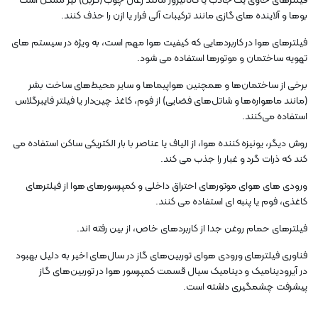
فیلترهای حاوی یک جاذب یا کاتالیزور مانند زغال چوب (کربن) نیز ممکن است
بوها و آلاینده های گازی مانند ترکیبات آلی فرار یا ازن را حذف کنند.
فیلترهای هوا در کاربردهایی که کیفیت هوا مهم است، به ویژه در سیستم های
تهویه ساختمان و موتورها استفاده می شود.
برخی از ساختمان‌ها و همچنین هواپیماها و سایر محیط‌های ساخت بشر
(مانند ماهواره‌ها و شاتل‌های فضایی) از فوم، کاغذ چین‌دار یا فیلتر فایبرگلاس
استفاده می‌کنند.
روش دیگر، یونیزه کننده هوا، از الیاف یا عناصر با بار الکتریکی ساکن استفاده می
کند که ذرات گرد و غبار را جذب می کند.
ورودی های هوای موتورهای احتراق داخلی و کمپرسورهای هوا از فیلترهای
کاغذی، فوم یا پنبه ای استفاده می کنند.
فیلترهای حمام روغن جدا از کاربردهای خاص، از بین رفته اند.
فناوری فیلترهای ورودی هوای توربین‌های گاز در سال‌های اخیر به دلیل بهبود
در آیرودینامیک و دینامیک سیال قسمت کمپرسور هوا در توربین‌های گاز
پیشرفت چشمگیری داشته است.