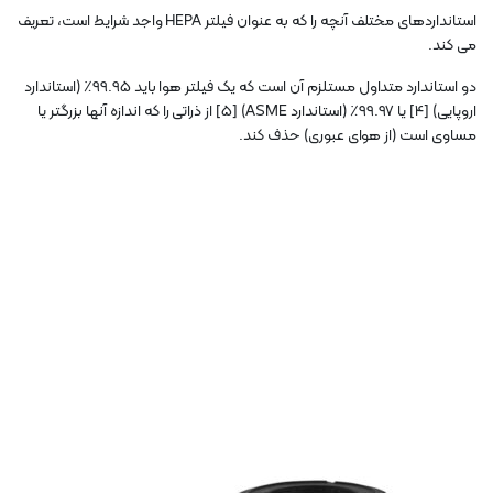
استانداردهای مختلف آنچه را که به عنوان فیلتر HEPA واجد شرایط است، تعریف
می کند.
دو استاندارد متداول مستلزم آن است که یک فیلتر هوا باید 99.95٪ (استاندارد
اروپایی) [4] یا 99.97٪ (استاندارد ASME) [5] از ذراتی را که اندازه آنها بزرگتر یا
مساوی است (از هوای عبوری) حذف کند.