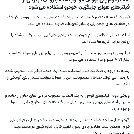
عناصر فوم پلی یورتان مرطوب شده با روغن در برخی از
فیلترهای هوای جایگزین خودرو استفاده می شود.
فوم در گذشته به طور گسترده ای در پاک کننده های هوا در موتورهای کوچک
در ماشین های چمن زنی و سایر تجهیزات قدرت استفاده می شد،
اما عناصر فیلتر کاغذی نوع خودرو تا حد زیادی جایگزین فوم مرطوب شده با
روغن در این کاربردها شده اند.
فیلترهای فوم هنوز معمولاً در کمپرسورهای هوا برای ابزارهای هوا تا 5 اسب
بخار (3.7 کیلو وات) استفاده می شود.
بسته به درجه و ضخامت فوم استفاده شده، یک عنصر فیلتر فوم مرطوب شده
با روغن می تواند حداقل محدودیت جریان هوا یا ظرفیت بسیار بالای آلودگی را
ارائه دهد،
ویژگی دوم، فیلترهای فوم را به یک انتخاب محبوب در رالی های خارج از جاده و
سایر برنامه های ورزشی موتوری تبدیل می کند که در آن سطوح بالایی از هوا
وجود دارد.
گرد و غبار مواجه خواهد شد. با توجه به نحوه جذب گرد و غبار در فیلترهای
فوم، ممکن است مقادیر زیادی بدون تغییر قابل اندازه گیری در محدودیت
جریان هوا به دام بیفتد.