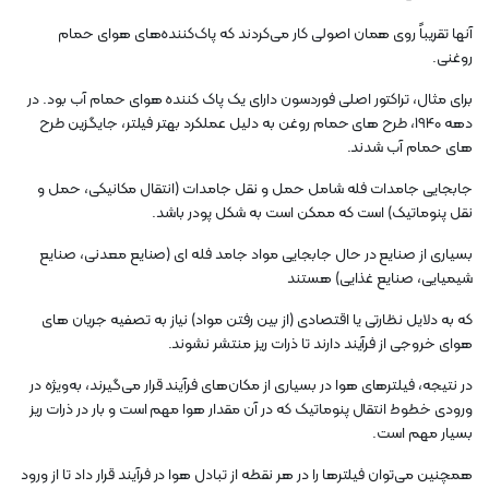
آنها تقریباً روی همان اصولی کار می‌کردند که پاک‌کننده‌های هوای حمام
روغنی.
برای مثال، تراکتور اصلی فوردسون دارای یک پاک کننده هوای حمام آب بود. در
دهه 1940، طرح های حمام روغن به دلیل عملکرد بهتر فیلتر، جایگزین طرح
های حمام آب شدند.
جابجایی جامدات فله شامل حمل و نقل جامدات (انتقال مکانیکی، حمل و
نقل پنوماتیک) است که ممکن است به شکل پودر باشد.
بسیاری از صنایع در حال جابجایی مواد جامد فله ای (صنایع معدنی، صنایع
شیمیایی، صنایع غذایی) هستند
که به دلایل نظارتی یا اقتصادی (از بین رفتن مواد) نیاز به تصفیه جریان های
هوای خروجی از فرآیند دارند تا ذرات ریز منتشر نشوند.
در نتیجه، فیلترهای هوا در بسیاری از مکان‌های فرآیند قرار می‌گیرند، به‌ویژه در
ورودی خطوط انتقال پنوماتیک که در آن مقدار هوا مهم است و بار در ذرات ریز
بسیار مهم است.
همچنین می‌توان فیلترها را در هر نقطه از تبادل هوا در فرآیند قرار داد تا از ورود