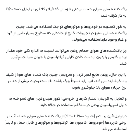
پاک کننده های هوای حمام روغنی تا زمانی که فیلتر کاغذی در اوایل دهه 1960
به کار گرفته شد،
به طور گسترده در خودروها و موتورهای کوچک استفاده می شد. چنین
پاک‌کننده‌هایی هنوز در تجهیزات خارج از جاده‌ای که سطوح بسیار بالایی از گرد
و غبار وجود دارد استفاده می‌شوند،
زیرا پاک‌کننده‌های هوای حمام روغن می‌توانند نسبت به اندازه کلی خود مقدار
زیادی کثیفی را بدون از دست دادن کارایی فیلتراسیون یا جریان هوا جمع‌آوری
کنند.
با این حال، روغن مایع تمیز کردن و سرویس چنین پاک کننده های هوا را کثیف
و ناخوشایند می کند، آنها باید نسبتاً بزرگ باشند تا از محدودیت بیش از حد در
نرخ جریان هوای بالا جلوگیری شود،
و تمایل به افزایش انتشار گازهای خروجی اگزوز هیدروکربن های نسوخته به
دلیل آسپیراسیون روغن در هنگام استفاده در جرقه دارند.
در اوایل قرن بیستم (حدود 1900 تا 1930) از پاک کننده های هوای حمام آب در
برخی کاربردها (خودروها، کامیون ها، تراکتورها و موتورهای قابل حمل و ثابت)
استفاده می شد.