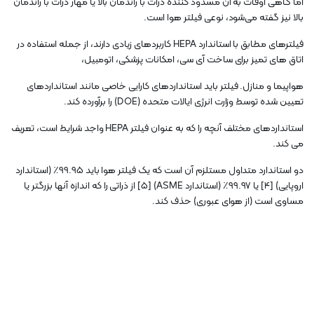
اما گاهی اوقات به آن مسدود کننده ذرات با راندمان بالا یا مهار ذرات با راندمان
بالا نیز گفته می‌شود، نوعی فیلتر هوا است.
فیلترهای مطابق با استاندارد HEPA کاربردهای زیادی دارند، از جمله استفاده در
اتاق های تمیز برای ساخت آی سی، امکانات پزشکی، اتومبیل،
هواپیما و منازل. فیلتر باید استانداردهای کارایی خاصی مانند استانداردهای
تعیین شده توسط وزارت انرژی ایالات متحده (DOE) را برآورده کند.
استانداردهای مختلف آنچه را که به عنوان فیلتر HEPA واجد شرایط است، تعریف
می کند.
دو استاندارد متداول مستلزم آن است که یک فیلتر هوا باید 99.95٪ (استاندارد
اروپایی) [4] یا 99.97٪ (استاندارد ASME) [5] از ذراتی را که اندازه آنها بزرگتر یا
مساوی است (از هوای عبوری) حذف کند.