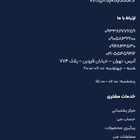
info@raykayadak.ir
ارتباط با ما
09338277659
09058136600
09128144530
021-55459416
آدرس: تهران – خیابان قزوین – پلاک ۷۷۴
شنبه – چهارشنبه: 07:00-20:00
پنجشنبه: 07:00 – 15:00
خدمات مشتری
مرکز پشتیبانی
حساب من
پیگیری محصولات
سفارشات من