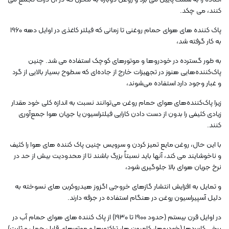
کنند، می چکد.
پاک کننده های هوای حمام روغنی تا زمانی که فیلتر کاغذی در اوایل دهه 1960
به کار گرفته شد،
به طور گسترده در خودروها و موتورهای کوچک استفاده می شد. چنین
پاک‌کننده‌هایی هنوز در تجهیزات خارج از جاده‌ای که سطوح بسیار بالایی از گرد
و غبار وجود دارد استفاده می‌شوند،
زیرا پاک‌کننده‌های هوای حمام روغن می‌توانند نسبت به اندازه کلی خود مقدار
زیادی کثیفی را بدون از دست دادن کارایی فیلتراسیون یا جریان هوا جمع‌آوری
کنند.
با این حال، روغن مایع تمیز کردن و سرویس چنین پاک کننده های هوا را کثیف
و ناخوشایند می کند، آنها باید نسبتاً بزرگ باشند تا از محدودیت بیش از حد در
نرخ جریان هوای بالا جلوگیری شود،
و تمایل به افزایش انتشار گازهای خروجی اگزوز هیدروکربن های نسوخته به
دلیل آسپیراسیون روغن در هنگام استفاده در جرقه دارند.
در اوایل قرن بیستم (حدود 1900 تا 1930) از پاک کننده های هوای حمام آب در
برخی کاربردها (خودروها، کامیون ها، تراکتورها و موتورهای قابل حمل و ثابت)