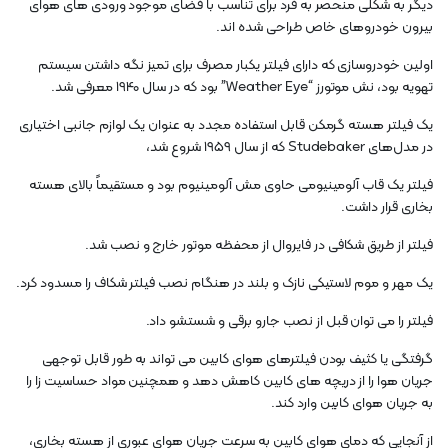
دیگر به شکلی منحصر به فرد برای تناسب با فضای موجود ورودی های هوای
بیرون خودروهای خاص طراحی شده اند.
اولین خودروسازی که دارای فیلتر یکبار مصرف برای تمیز نگه داشتن سیستم
تهویه بود، نش موتورز “Weather Eye” بود که در سال 1940 معرفی شد.
یک فیلتر هسته گرمکن قابل استفاده مجدد به عنوان یک لوازم جانبی اختیاری
در مدل‌های Studebaker که از سال ۱۹۵۹ شروع شد،
فیلتر یک قاب آلومینیومی حاوی مش آلومینیوم بود و مستقیماً بالای هسته
بخاری قرار داشت.
فیلتر از طریق شکافی در فایروال از محفظه موتور خارج و نصب شد.
یک مهر و موم لاستیکی نازک و بلند در هنگام نصب فیلتر شکاف را مسدود کرد.
فیلتر را می توان قبل از نصب جارو برقی و شستشو داد.
گرفتگی یا کثیف بودن فیلترهای هوای کابین می تواند به طور قابل توجهی
جریان هوا را از دریچه های کابین کاهش دهد و همچنین مواد حساسیت زا را
به جریان هوای کابین وارد کند.
از آنجایی که دمای هوای کابین به سرعت جریان هوای عبوری از هسته بخاری،