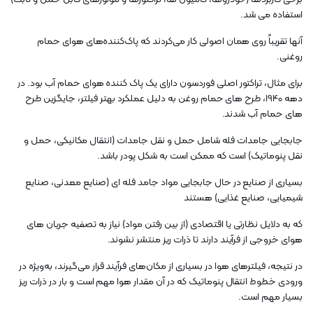
استفاده می شد.
آنها تقریباً روی همان اصولی کار می‌کردند که پاک‌کننده‌های هوای حمام
روغنی.
برای مثال، تراکتور اصلی فوردسون دارای یک پاک کننده هوای حمام آب بود. در
دهه 1940، طرح های حمام روغن به دلیل عملکرد بهتر فیلتر، جایگزین طرح
های حمام آب شدند.
جابجایی جامدات فله شامل حمل و نقل جامدات (انتقال مکانیکی، حمل و
نقل پنوماتیک) است که ممکن است به شکل پودر باشد.
بسیاری از صنایع در حال جابجایی مواد جامد فله ای (صنایع معدنی، صنایع
شیمیایی، صنایع غذایی) هستند
که به دلایل نظارتی یا اقتصادی (از بین رفتن مواد) نیاز به تصفیه جریان های
هوای خروجی از فرآیند دارند تا ذرات ریز منتشر نشوند.
در نتیجه، فیلترهای هوا در بسیاری از مکان‌های فرآیند قرار می‌گیرند، به‌ویژه در
ورودی خطوط انتقال پنوماتیک که در آن مقدار هوا مهم است و بار در ذرات ریز
بسیار مهم است.