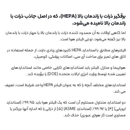
برقگیر ذرات با راندمان بالا (HEPA)، که در اصل جاذب ذرات با
راندمان بالا نامیده می‌شود،
اما گاهی اوقات به آن مسدود کننده ذرات با راندمان بالا یا مهار ذرات با راندمان
بالا نیز گفته می‌شود، نوعی فیلتر هوا است.
فیلترهای مطابق با استاندارد HEPA کاربردهای زیادی دارند، از جمله استفاده در
اتاق های تمیز برای ساخت آی سی، امکانات پزشکی، اتومبیل،
هواپیما و منازل. فیلتر باید استانداردهای کارایی خاصی مانند استانداردهای
تعیین شده توسط وزارت انرژی ایالات متحده (DOE) را برآورده کند.
استانداردهای مختلف آنچه را که به عنوان فیلتر HEPA واجد شرایط است، تعریف
می کند.
دو استاندارد متداول مستلزم آن است که یک فیلتر هوا باید 99.95٪ (استاندارد
اروپایی) [4] یا 99.97٪ (استاندارد ASME) [5] از ذراتی را که اندازه آنها بزرگتر یا
مساوی است (از هوای عبوری) حذف کند.