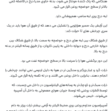
هنگامی که پاک کننده مونتاژ می شود، بدنه حاوی مدیا درج در فاصله کمی
بالاتر از سطح حوضچه روغن قرار می گیرد.
لبه درج روی لبه سامپ همپوشانی دارد.
این آرایش یک مسیر هزارتویی را تشکیل می دهد که از طریق آن هوا باید در یک
سری چرخش های U حرکت کند:
از طریق شکاف بین لبه های درج و حوضچه به سمت بالا، از طریق شکاف بین
دیواره خارجی درج و دیواره داخلی به پایین کاروان، و از طریق رسانه فیلتر در بدنه
درج به بالا.
این دور برگشتی هوا را با سرعت بالا در سطح حوضچه نفت می برد.
ذرات گرد و غبار بزرگتر و سنگین تر در هوا به دلیل اینرسی نمی توانند چرخش را
انجام دهند، بنابراین داخل روغن می افتند و در ته کاسه پایه قرار می گیرند.
ذرات سبک‌تر و کوچک‌تر به رسانه‌های فیلتراسیون در داخل می‌چسبند، که
توسط قطرات روغنی که توسط جریان هوای معمولی به داخل آن آسپیره
می‌شوند، خیس می‌شوند.
آسپیراسیون مداوم روغن روی محیط فیلتر به آرامی بیشتر ذرات ریزتر به دام
افتاده را به سمت پایین می برد و روغن دوباره به مخزن که در آن ذرات تجمع می