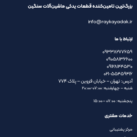
بزرگ‌ترین تامین‌کننده قطعات یدکی ماشین‌آلات سنگین
info@raykayadak.ir
ارتباط با ما
09338277659
09058136600
09128144530
021-55459416
آدرس: تهران – خیابان قزوین – پلاک ۷۷۴
شنبه – چهارشنبه: 07:00-20:00
پنجشنبه: 07:00 – 15:00
خدمات مشتری
مرکز پشتیبانی