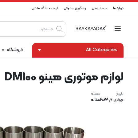
درباره ما
حساب من
رهگیری سفارش
لیست علاقه مندی
Products
search
All Categories
فروشگاه
لوازم موتوری هینو DM100
تاریخ
دسته
جولای 6, 2024
مقاله