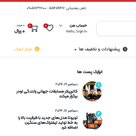
تلفن پشتیبانی: 55459416 - 09058136600
حساب من
0 مورد
0
0
0
﷼
Hello, Sign In
پیشنهادات و تخفیف ها
مرکز کمک
ابزارک پست ها
دسامبر 19, 2024
1
کاترپیلار مسابقات جهانی رانندگی لودر
برگزار میکند
دسامبر 17, 2024
2
تویوتا مدل‌های جدید با ظرفیت بالا را
به خط تولید لیفتراک‌های سنگین
اضافه کرد