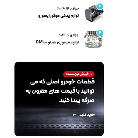
3
جولای 14, 2024
لوازم یدکی موتور ایسوزو
4
جولای 6, 2024
لوازم موتوری هینو DM100
در فروش این هفته
قطعات خودرو اصلی که می
توانید با قیمت های مقرون به
صرفه پیدا کنید
خرید کنید