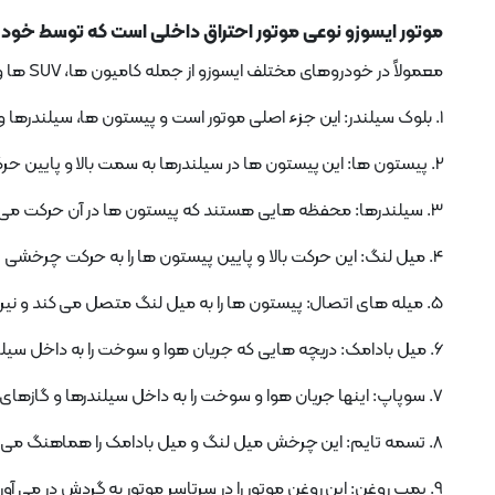
موتور ایسوزو نوعی موتور احتراق داخلی است که توسط خودرو
معمولاً در خودروهای مختلف ایسوزو از جمله کامیون ها، SUV ها و ون ها استفاده می شود. اجزای موتور یک موتور ایسوزو عبارتند از:
1. بلوک سیلندر: این جزء اصلی موتور است و پیستون ها، سیلندرها و میل لنگ را در خود جای می دهد.
2. پیستون ها: این پیستون ها در سیلندرها به سمت بالا و پایین حرکت می کنند که توسط احتراق سوخت و هوا به حرکت در می آیند.
3. سیلندرها: محفظه هایی هستند که پیستون ها در آن حرکت می کنند، و فرآیند احتراق در آنها انجام می شود.
4. میل لنگ: این حرکت بالا و پایین پیستون ها را به حرکت چرخشی تبدیل می کند که به چرخ های خودرو نیرو می دهد.
5. میله های اتصال: پیستون ها را به میل لنگ متصل می کند و نیروی تولید شده توسط پیستون ها را منتقل می کند.
6. میل بادامک: دریچه هایی که جریان هوا و سوخت را به داخل سیلندرها کنترل می کنند و گازهای خروجی از سیلندرها را کنترل می کند.
7. سوپاپ: اینها جریان هوا و سوخت را به داخل سیلندرها و گازهای خروجی از سیلندرها را کنترل می کنند.
8. تسمه تایم: این چرخش میل لنگ و میل بادامک را هماهنگ می کند و اطمینان حاصل می کند که سوپاپ ها در زمان های صحیح باز و بسته می شوند.
9. پمپ روغن: این روغن موتور را در سرتاسر موتور به گردش در می آورد و قطعات متحرک را روغن کاری کرده و از گرم شدن بیش از حد جلوگیری می کند.