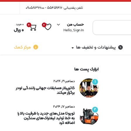
تلفن پشتیبانی: 55459416 - 09058136600
حساب من
0 مورد
0
0
0
﷼
Hello, Sign In
پیشنهادات و تخفیف ها
مرکز کمک
ابزارک پست ها
دسامبر 19, 2024
1
کاترپیلار مسابقات جهانی رانندگی لودر
برگزار میکند
دسامبر 17, 2024
2
تویوتا مدل‌های جدید با ظرفیت بالا را
به خط تولید لیفتراک‌های سنگین
اضافه کرد