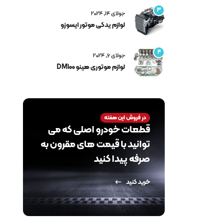
3
جولای 14, 2024
لوازم یدکی موتور ایسوزو
4
جولای 6, 2024
لوازم موتوری هینو DM100
در فروش این هفته
قطعات خودرو اصلی که می
توانید با قیمت های مقرون به
صرفه پیدا کنید
خرید کنید