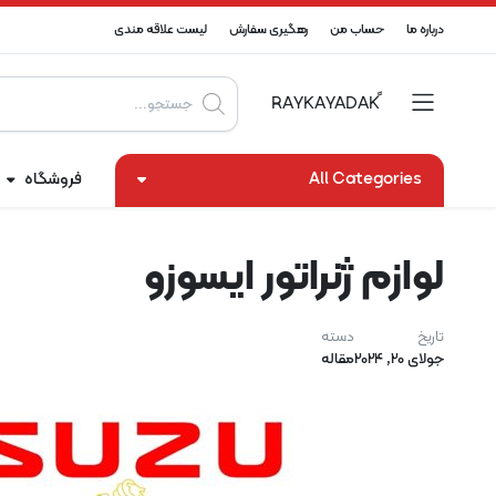
درباره ما
حساب من
رهگیری سفارش
لیست علاقه مندی
Products
search
All Categories
فروشگاه
لوازم ژنراتور ایسوزو
تاریخ
دسته
جولای 20, 2024
مقاله