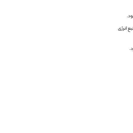
ود.
بع انرژی
.