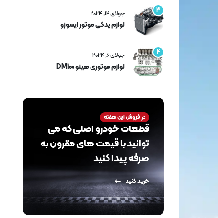
3
جولای 14, 2024
لوازم یدکی موتور ایسوزو
4
جولای 6, 2024
لوازم موتوری هینو DM100
در فروش این هفته
قطعات خودرو اصلی که می
توانید با قیمت های مقرون به
صرفه پیدا کنید
خرید کنید