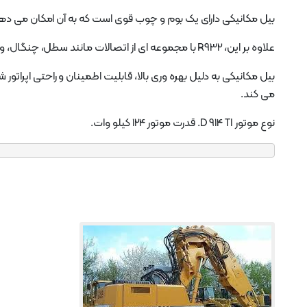
بیل مکانیکی دارای یک بوم و چوب قوی است که به آن امکان می دهد 
علاوه بر این، R932 با مجموعه ای از اتصالات مانند سطل، چنگال، و شکن ارائه می شود که می تواند برای انجام کارهای مختلف استفاده شود.
بیل مکانیکی به دلیل بهره وری بالا، قابلیت اطمینان و راحتی اپراتور
می کند.
نوع موتور D 914 TI. قدرت موتور 124 کیلو وات.