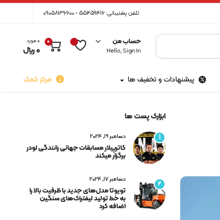
تلفن پشتیبانی: 55459416 - 09058136600
حساب من
0 مورد
0
0
﷼
Hello, Sign In
پیشنهادات و تخفیف ها
مرکز کمک
ابزارک پست ها
دسامبر 19, 2024
1
کاترپیلار مسابقات جهانی رانندگی لودر
برگزار میکند
دسامبر 17, 2024
2
تویوتا مدل‌های جدید با ظرفیت بالا را
به خط تولید لیفتراک‌های سنگین
اضافه کرد