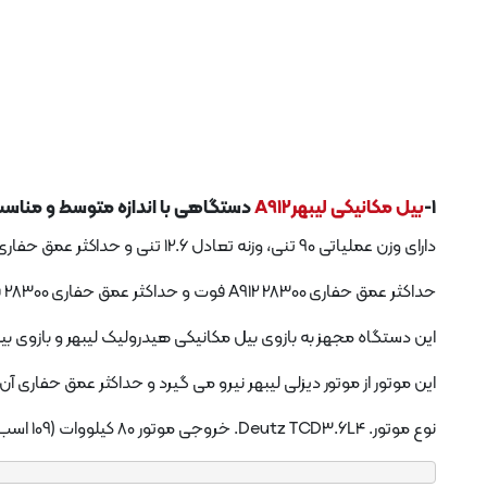
1-
بیل مکانیکی لیبهرA912
دستگاهی با اندازه متوسط ​​و منا
دارای وزن عملیاتی 90 تنی، وزنه تعادل 12.6 تنی و حداکثر عمق حفاری 28300 فوتی است.
حداکثر عمق حفاری A912 28300 فوت و حداکثر عمق حفاری 28300 فوت است.
این دستگاه مجهز به بازوی بیل مکانیکی هیدرولیک لیبهر و بازوی ب
این موتور از موتور دیزلی لیبهر نیرو می گیرد و حداکثر عمق حفاری آن 28300 فوت است.
نوع موتور. Deutz TCD3.6L4. خروجی موتور 80 کیلووات (109 اسب بخار) در 1800 دور در دقیقه.