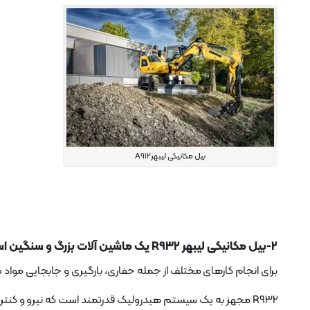
بیل مکانیکی لیبهرA912
2-بیل مکانیکی لیبهر R932 یک ماشین آلات بزرگ و سنگین است که در پروژه های ساختمانی و معدنی مورد استفاده قرار می گیرد.
برای انجام کارهای مختلف از جمله حفاری، بارگیری و جابجایی موا
R932 مجهز به یک سیستم هیدرولیک قدرتمند است که نیرو و کنترل لازم را برای عملیات خود فراهم می کند.