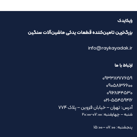
رایکایدک
بزرگ‌ترین تامین‌کننده قطعات یدکی ماشین‌آلات سنگین
info@raykayadak.ir
ارتباط با ما
09338277659
09058136600
09128144530
021-55459416
آدرس: تهران – خیابان قزوین – پلاک ۷۷۴
شنبه – چهارشنبه: 07:00-20:00
پنجشنبه: 07:00 – 15:00