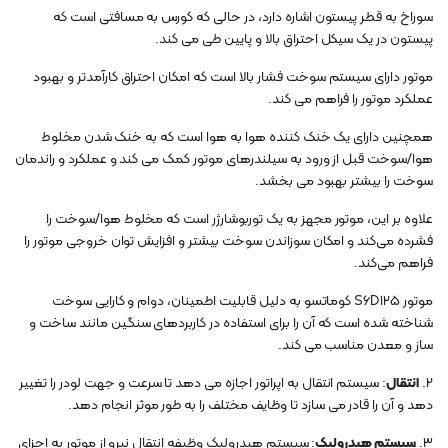
سوراخ به قطر پیستون اشاره دارد، در حالی که کورس به مسافتی است که
پیستون در یک سیکل احتراق بالا و پایین طی می کند.
موتور دارای سیستم سوخت فشار بالا است که امکان احتراق کارآمدتر و بهبود
عملکرد موتور را فراهم می کند.
همچنین دارای یک خنک کننده هوا به هوا است که به خنک شدن مخلوط
هوا/سوخت قبل از ورود به سیلندرهای موتور کمک می کند و عملکرد و راندمان
سوخت را بیشتر بهبود می بخشد.
علاوه بر این، موتور مجهز به یک توربوشارژر است که مخلوط هوا/سوخت را
فشرده می‌کند و امکان سوزاندن سوخت بیشتر و افزایش توان خروجی موتور را
فراهم می‌کند.
موتور S6D125 کوماتسو به دلیل قابلیت اطمینان، دوام و کارایی سوخت
شناخته شده است که آن را برای استفاده در کاربردهای سنگین مانند ساخت و
ساز و معدن مناسب می کند.
2.
انتقال
: سیستم انتقال به اپراتور اجازه می دهد تا سرعت و جهت لودر را تغییر
دهد و آن را قادر می سازد تا وظایف مختلف را به طور موثر انجام دهد.
3.
سیستم هیدرولیک
: سیستم هیدرولیک وظیفه انتقال نیرو از موتور به اجزای