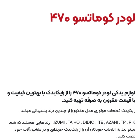
لودر کوماتسو 470
لوازم یدکی لودر کوماتسو 470 را از رایکایدک با بهترین کیفیت و
با قیمت مقرون به صرفه تهیه کنید.
رایکایدک قطعات موتوری مدل مذکور را از چندین برند پشتیبانی میکند.
IZUMI , TAIHO , DIDIO , ITE , AZAHI , TP , RIK, برندهایی هستند که شما
میتوانید به انتخاب خودتان آن را از رایکایدک خریداری و در ماشین‌آلات خود
تصب کنید.