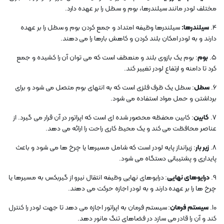
مختلف لودر مانند سیلندرها، بوم و سطل را بر عهده دارد.
4.
سیلندرها:
سیلندرها وظیفه امتداد و جمع کردن بوم و سطل را بر عهده
دارند و به لودر امکان بلند کردن و کاهش بارها را می دهند.
5.
بوم
: بوم یک بازوی بلند و منعطف است که می توان آن را کشیده و جمع
کرد تا دامنه و ارتفاع لودر تغییر کند.
6.
سطل
: سطل یک ظرف فلزی است که به انتهای بوم متصل می شود و برای
برداشتن و حمل مواد استفاده می شود.
7.
کابین
: کابین محفظه محصور شده ای است که اپراتور در آن قرار می گیرد. از
عناصر محافظت می کند و یک محیط کاری راحت را ارائه می دهد.
8.
زیر بار
: زیرانداز پایه لودر است که شامل مسیرها یا چرخ ها می شود و باعث
پایداری و پشتیبانی دستگاه می شود.
9.
درایوهای نهایی
: درایوهای نهایی وظیفه انتقال نیرو از گیربکس به مسیرها یا
چرخ ها را بر عهده دارند و به لودر اجازه حرکت می دهند.
10.
سیستم فرمان
: سیستم فرمان به اپراتور اجازه می دهد تا جهت لودر را کنترل
کند و آن را قادر می سازد در فضاهای تنگ مانور دهد.