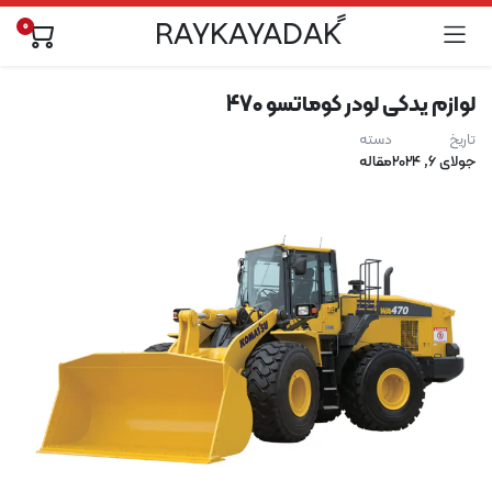
0
لوازم یدکی لودر کوماتسو 470
تاریخ
دسته
جولای 6, 2024
مقاله