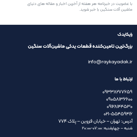
با عضویت در خبرنامه هر هفته از آخرین اخبار و مقاله های دنیای
ماشین آلات سنگین با خبر شوید.
رایکایدک
بزرگ‌ترین تامین‌کننده قطعات یدکی ماشین‌آلات سنگین
info@raykayadak.ir
ارتباط با ما
09338277659
09058136600
09128144530
021-55459416
آدرس: تهران – خیابان قزوین – پلاک ۷۷۴
شنبه – چهارشنبه: 07:00-20:00