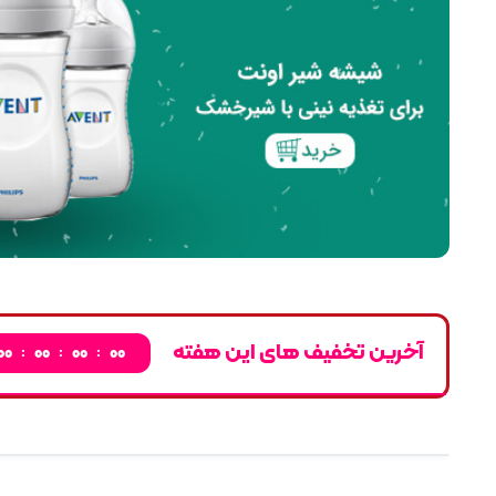
آخرین تخفیف های این هفته
00
00
00
00
:
:
: