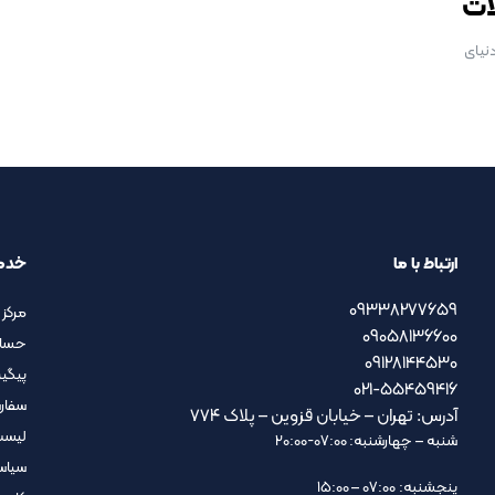
ات
نیای
ارتباط با ما
خدم
09338277659
مرکز 
09058136600
حسا
09128144530
پیگی
021-55459416
سفار
آدرس: تهران – خیابان قزوین – پلاک ۷۷۴
لیست
شنبه – چهارشنبه: 07:00-20:00
سیاس
پنجشنبه: 07:00 – 15:00