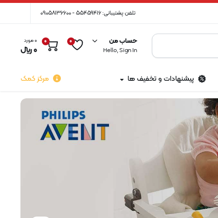
تلفن پشتیبانی: 55459416 - 09058136600
حساب من
0 مورد
0
0
0
﷼
Hello, Sign In
پیشنهادات و تخفیف ها
مرکز کمک