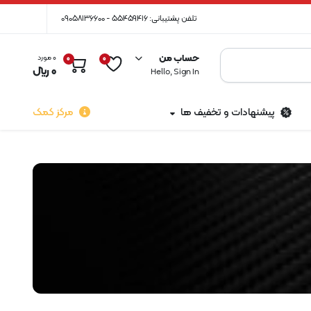
تلفن پشتیبانی: 55459416 - 09058136600
حساب من
0 مورد
0
0
0
﷼
Hello, Sign In
پیشنهادات و تخفیف ها
مرکز کمک