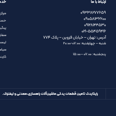
ارتباط با ما
خدم
09338277659
مرکز 
09058136600
حسا
09128144530
پیگی
021-55459416
سفار
آدرس: تهران – خیابان قزوین – پلاک ۷۷۴
لیست
شنبه – چهارشنبه: 07:00-20:00
سیاس
پنجشنبه: 07:00 – 15:00
کارت
رایکایدک تامین قطعات یدکی ماشین‌آلات راهسازی،معدنی و لیفتراک.