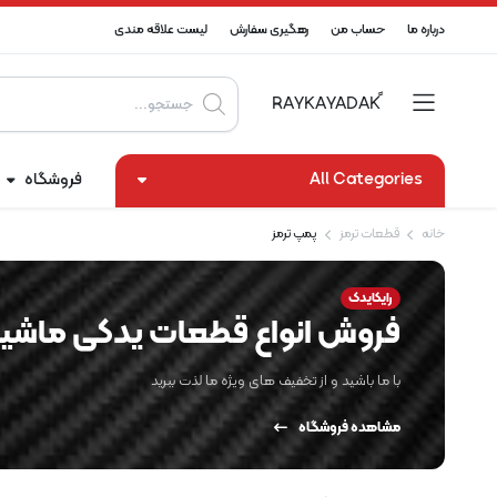
درباره ما
حساب من
رهگیری سفارش
لیست علاقه مندی
Products
search
All Categories
فروشگاه
خانه
قطعات ترمز
پمپ ترمز
رایکایدک
فروش انواع قطعات یدکی ماشین
با ما باشید و از تخفیف های ویژه ما لذت ببرید
مشاهده فروشگاه