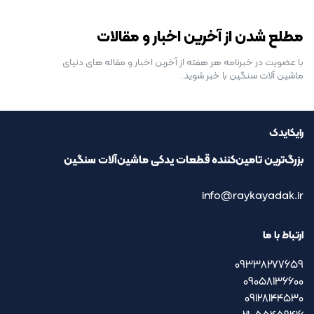
رایگان برای مدت محدود
مطلع شدن از آخرین اخبار و مقالات
با عضویت در خبرنامه هر هفته از آخرین اخبار و مقاله های دنیای
ماشین آلات سنگین با خبر شوید.
رایکایدک
بزرگ‌ترین تامین‌کننده قطعات یدکی ماشین‌آلات سنگین
info@raykayadak.ir
ارتباط با ما
09338277659
09058136600
09128144530