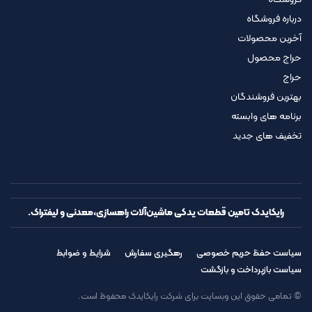
درباره فروشگاه
آخرین محصولات
حراج محصول
حراج
بهترین فروشندگان
برنامه های وابسته
تخفیف های جدید
رایکایدک تامین قطعات یدکی ماشین‌آلات راهسازی،معدنی و لیفتراک.
سیاست حفظ حریم خصوصی
رهگیری سفارش
شرایط و ضوابط
سیاست بازپرداخت و بازگشت
© تمامی حقوق این وبسایت برای شرکت رایکایدک محفوظ است.