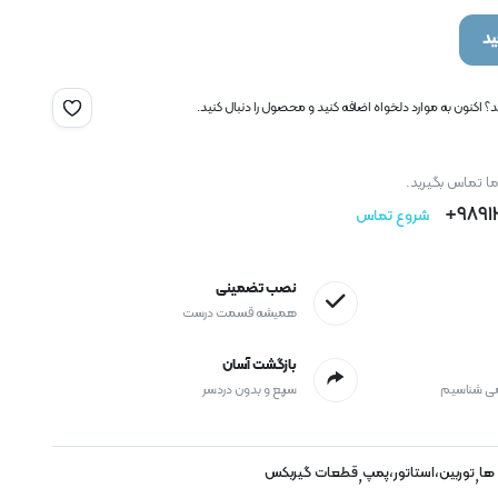
د
 اکنون به موارد دلخواه اضافه کنید و محصول را دنبال کنید.
ما تماس بگیرید.
9891
شروع تماس
نصب تضمینی
همیشه قسمت درست
بازگشت آسان
می شناسیم
سریع و بدون دردسر
 ها
توربین،استاتور،پمپ
قطعات گیربکس
,
,