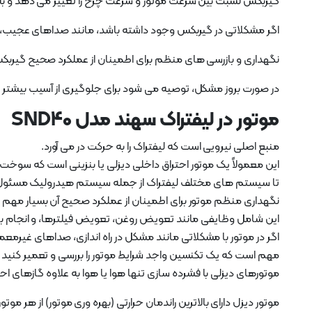
گیربکس نسبت بین سرعت موتور و سرعت چرخ را تغییر می دهد و به 
اگر مشکلاتی در گیربکس وجود داشته باشد، مانند صداهای عجیب، مشک
نگهداری و بازرسی های منظم برای اطمینان از عملکرد صحیح گیر
در صورت بروز مشکل، توصیه می شود برای جلوگیری از آسیب بیشتر و ا
موتور در لیفتراک سهند مدل SND40
منبع اصلی نیرویی است که لیفتراک را به حرکت در می آورد.
این معمولاً یک موتور احتراق داخلی دیزلی یا بنزینی است که سوخت ر
تا سیستم های مختلف لیفتراک از جمله سیستم هیدرولیک مسئول بلن
نگهداری منظم موتور برای اطمینان از عملکرد صحیح آن بسیار مهم
این شامل وظایفی مانند تعویض روغن، تعویض فیلترها، و انجام 
اگر در موتور با مشکلاتی مانند مشکل در راه اندازی، صداهای غیر
مهم است که یک تکنسین واجد شرایط موتور را بررسی و تعمیر کنید ت
موتورهای دیزلی با فشرده سازی تنها هوا یا هوا به علاوه گازهای احتراق باقی 
موتور دیزل دارای بالاترین راندمان حرارتی (بهره وری موتور) از هر م