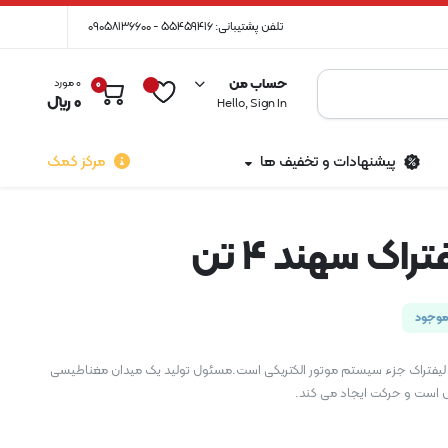
تلفن پشتیبانی: 55459416 - 09058136600
حساب من
0 مورد
0
0
﷼
Hello, Sign In
پیشنهادات و تخفیف ها
مرکز کمک
راک سهند ۴ تن
وجود
مسئول تولید یک میدان مغناطیسی
مل است و حرکت ایجاد می کند.