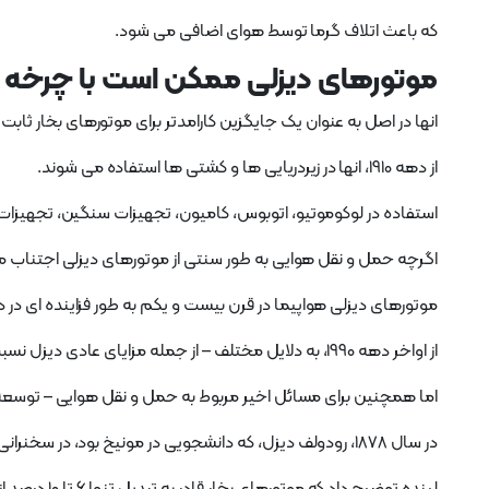
که باعث اتلاف گرما توسط هوای اضافی می شود.
موتورهای دیزلی ممکن است با چرخه احت
انها در اصل به عنوان یک جایگزین کارامدتر برای موتورهای بخار ثاب
از دهه 1910، انها در زیردریایی ها و کشتی ها استفاده می شوند.
استفاده در لوکوموتیو، اتوبوس، کامیون، تجهیزات سنگین، تجهیزات 
اگرچه حمل و نقل هوایی به طور سنتی از موتورهای دیزلی اجتناب م
موتورهای دیزلی هواپیما در قرن بیست و یکم به طور فزاینده ای د
از اواخر دهه 1990، به دلایل مختلف – از جمله مزایای عادی دیزل نسبت به موتورهای بنزینی،
اما همچنین برای مسائل اخیر مربوط به حمل و نقل هوایی – توسعه و
در سال 1878، رودولف دیزل، که دانشجویی در مونیخ بود، در سخنرانی های کارل فون لینده شرکت کرد.
لینده توضیح داد که موتورهای بخار قادر به تبدیل تنها ۶ تا ۱۰ درصد از انرژی گرمایی به کار هستند،