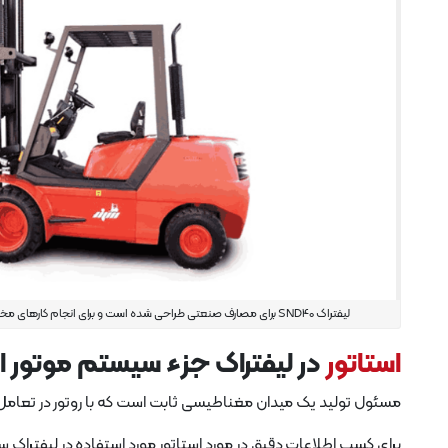
لیفتراک SND40 برای مصارف صنعتی طراحی شده است و برای انجام کارهای مختلف جابجایی مواد مجهز شده است.
استاتور
در لیفتراک جزء سیستم موتور ا
مسئول تولید یک میدان مغناطیسی ثابت است که با روتور در تعامل
برای کسب اطلاعات دقیق در مورد استاتور مورد استفاده در لیفتراک سهند مدل SND40، 