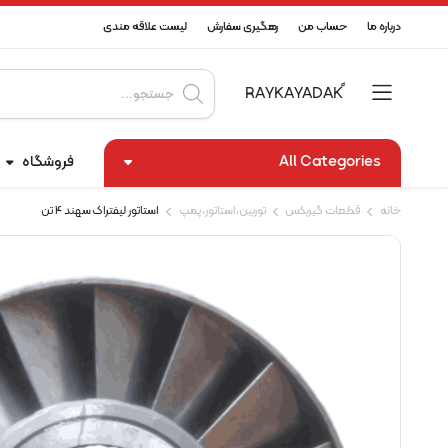
درباره ما
حساب من
رهگیری سفارش
لیست علاقه مندی
Products
search
All Categories
فروشگاه
خانه
قطعات گیربکس
توربین،استاتور،پمپ
استاتور لیفتراک سهند ۴ تن