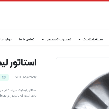
مجله رایکایدک
تعمیرات تخصصی
تماس با ما
درباره ما
استاتور لیفت
85859696
SKU:
م
استاتور لیفتراک سهند ۴ تن در لیفتراک جزء سیستم موتور الکتریکی است.
ثابت است که با روتور در تعا