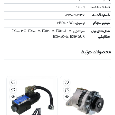
تعداد دنده‌ها
9 دنده
شماره قطعه
8970298637
موتور سازگار
ایسوزو 4BD1، 4BG1
مدل‌های بیل
هیتاچی EX100-3C، EX100-5، EX120-5، EX130H-5،
مکانیکی
EX130K-5، EX135UR
محصولات مرتبط