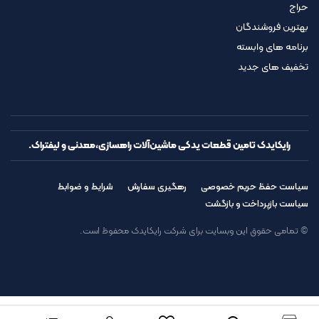
حراج
بهترین فروشندگان
برنامه های وابسته
تخفیف های جدید
رایکایدک تامین قطعات یدکی ماشین‌آلات راهسازی،معدنی و لیفتراک.
سیاست حفظ حریم خصوصی
رهگیری سفارش
شرایط و ضوابط
سیاست بازپرداخت و بازگشت
© تمامی حقوق این وبسایت برای شرکت رایکایدک محفوظ است.