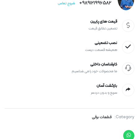
989121996582+
شروع تماس
قیمت های پایین
تضمین تطابق قیمت
نصب تضمینی
همیشه قسمت درست
کارشناسان داخلی
ما محصولات خود را می شناسیم
بازگشت آسان
سریع و بدون دردسر
Category:
قطعات برقی