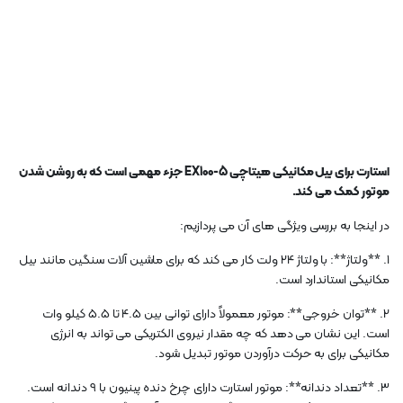
استارت برای بیل مکانیکی هیتاچی EX100-5 جزء مهمی است که به روشن شدن
موتور کمک می کند.
در اینجا به بررسی ویژگی های آن می پردازیم:
1. **ولتاژ**: با ولتاژ 24 ولت کار می کند که برای ماشین آلات سنگین مانند بیل
مکانیکی استاندارد است.
2. **توان خروجی**: موتور معمولاً دارای توانی بین 4.5 تا 5.5 کیلو وات
است. این نشان می دهد که چه مقدار نیروی الکتریکی می تواند به انرژی
مکانیکی برای به حرکت درآوردن موتور تبدیل شود.
3. **تعداد دندانه**: موتور استارت دارای چرخ دنده پینیون با 9 دندانه است.