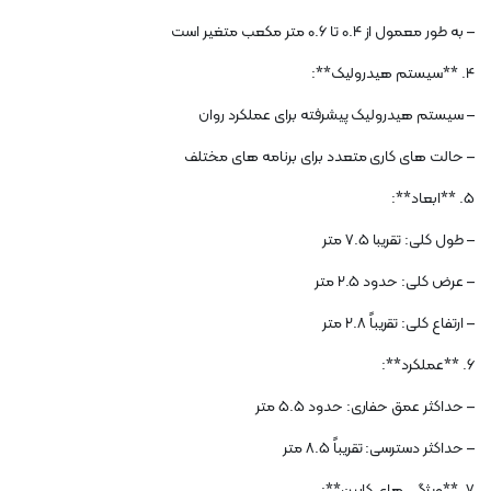
– به طور معمول از 0.4 تا 0.6 متر مکعب متغیر است
4. **سیستم هیدرولیک**:
– سیستم هیدرولیک پیشرفته برای عملکرد روان
– حالت های کاری متعدد برای برنامه های مختلف
5. **ابعاد**:
– طول کلی: تقریبا 7.5 متر
– عرض کلی: حدود 2.5 متر
– ارتفاع کلی: تقریباً 2.8 متر
6. **عملکرد**:
– حداکثر عمق حفاری: حدود 5.5 متر
– حداکثر دسترسی: تقریباً 8.5 متر
7. **ویژگی های کابین**: