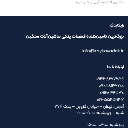
ماشین آلات سنگین با خبر شوید.
رایکایدک
بزرگ‌ترین تامین‌کننده قطعات یدکی ماشین‌آلات سنگین
info@raykayadak.ir
ارتباط با ما
09338277659
09058136600
09128144530
021-55459416
آدرس: تهران – خیابان قزوین – پلاک ۷۷۴
شنبه – چهارشنبه: 07:00-20:00
پنجشنبه: 07:00 – 15:00