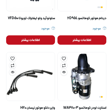
دینام موتور کوماتسو 6D95L
سلونوئید ولو لیفتراک تویوتا 7FD50
موجود
موجود
اطلاعات بیشتر
اطلاعات بیشتر
استارت لودر کوماتسو WA470-3
وایر دلکو موتور نیسان H20