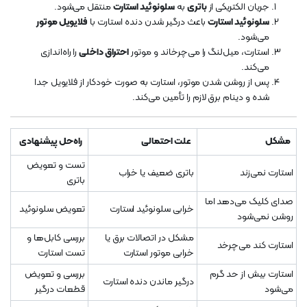
جریان الکتریکی از
باتری
به
سلونوئید استارت
منتقل می‌شود.
سلونوئید استارت
باعث درگیر شدن دنده استارت با
فلایویل موتور
می‌شود.
استارت، میل‌لنگ را می‌چرخاند و موتور
احتراق داخلی
را راه‌اندازی
می‌کند.
پس از روشن شدن موتور، استارت به صورت خودکار از فلایویل جدا
شده و دینام برق لازم را تأمین می‌کند.
مشکل
علت احتمالی
راه‌حل پیشنهادی
تست و تعویض
استارت نمی‌زند
باتری ضعیف یا خراب
باتری
صدای کلیک می‌دهد اما
خرابی سلونوئید استارت
تعویض سلونوئید
روشن نمی‌شود
مشکل در اتصالات برق یا
بررسی کابل‌ها و
استارت کند می‌چرخد
خرابی موتور استارت
تست استارت
استارت بیش از حد گرم
بررسی و تعویض
درگیر ماندن دنده استارت
می‌شود
قطعات درگیر