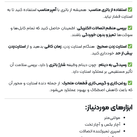
استفاده از باتری مناسب
: همیشه از باتری با
آمپر مناسب
استفاده کنید تا به
استارت فشار نیاید.
بررسی منظم اتصالات الکتریکی
: اطمینان حاصل کنید که تمام کابل‌ها و
سوکت‌ها
تمیز و بدون خوردگی
باشند.
استارت‌ زدن صحیح
: هنگام استارت زدن،
زمان کافی
بدهید و از
استارت‌زدن
بیش از حد
خودداری کنید.
رسیدگی به دینام
: چون دینام وظیفه
شارژ باتری
را دارد، بررسی سلامت آن
تأثیر مستقیمی بر عملکرد استارت دارد.
روغن‌کاری و گریس‌کاری قطعات متحرک
: از جمله دنده استارت و محور آن
که باعث کاهش اصطکاک و بهبود عملکرد می‌شود.
ابزارهای موردنیاز:
مولتی‌متر
آچار بکس و آچار تخت
اسپری تمیزکننده اتصالات