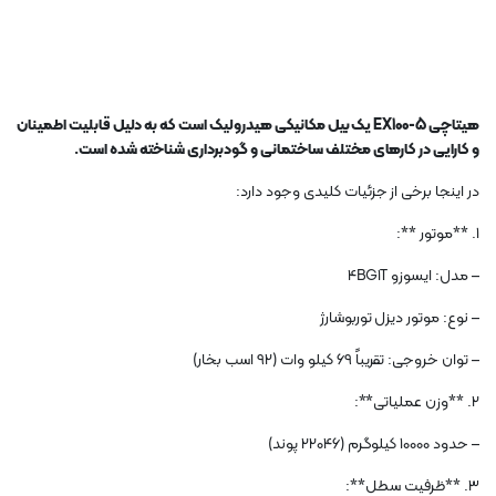
هیتاچی EX100-5 یک بیل مکانیکی هیدرولیک است که به دلیل قابلیت اطمینان
و کارایی در کارهای مختلف ساختمانی و گودبرداری شناخته شده است.
در اینجا برخی از جزئیات کلیدی وجود دارد:
1. **موتور **:
– مدل: ایسوزو 4BG1T
– نوع: موتور دیزل توربوشارژ
– توان خروجی: تقریباً 69 کیلو وات (92 اسب بخار)
2. **وزن عملیاتی**:
– حدود 10000 کیلوگرم (22046 پوند)
3. **ظرفیت سطل**: