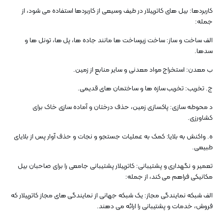
کاربردها: بیل های کاترپیلار در طیف وسیعی از کاربردها استفاده می شود، از
جمله:
الف ساخت و ساز: ساخت زیرساخت ها مانند جاده ها، پل ها، تونل ها و
سدها.
ب معدن: استخراج مواد معدنی و سایر منابع از زمین.
ج. تخریب: تخریب سازه ها و ساختمان های قدیمی.
د محوطه سازی: پاکسازی زمین، حذف درختان و آماده سازی خاک برای
کشاورزی.
ه. واکنش به بلایا: کمک به عملیات جستجو و نجات و حذف آوار پس از بلایای
طبیعی.
تعمیر و نگهداری و پشتیبانی: کاترپیلار پشتیبانی جامعی را برای صاحبان بیل
مکانیکی فراهم می کند، از جمله:
الف شبکه نمایندگی مجاز: یک شبکه جهانی از نمایندگی های مجاز کاترپیلار که
فروش، خدمات و پشتیبانی را ارائه می دهند.