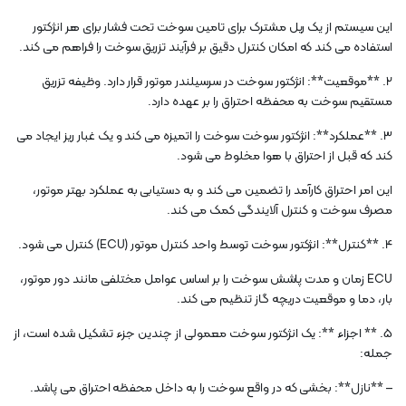
این سیستم از یک ریل مشترک برای تامین سوخت تحت فشار برای هر انژکتور
استفاده می کند که امکان کنترل دقیق بر فرآیند تزریق سوخت را فراهم می کند.
2. **موقعیت**: انژکتور سوخت در سرسیلندر موتور قرار دارد. وظیفه تزریق
مستقیم سوخت به محفظه احتراق را بر عهده دارد.
3. **عملکرد**: انژکتور سوخت سوخت را اتمیزه می کند و یک غبار ریز ایجاد می
کند که قبل از احتراق با هوا مخلوط می شود.
این امر احتراق کارآمد را تضمین می کند و به دستیابی به عملکرد بهتر موتور،
مصرف سوخت و کنترل آلایندگی کمک می کند.
4. **کنترل**: انژکتور سوخت توسط واحد کنترل موتور (ECU) کنترل می شود.
ECU زمان و مدت پاشش سوخت را بر اساس عوامل مختلفی مانند دور موتور،
بار، دما و موقعیت دریچه گاز تنظیم می کند.
5. ** اجزاء **: یک انژکتور سوخت معمولی از چندین جزء تشکیل شده است، از
جمله:
– **نازل**: بخشی که در واقع سوخت را به داخل محفظه احتراق می پاشد.