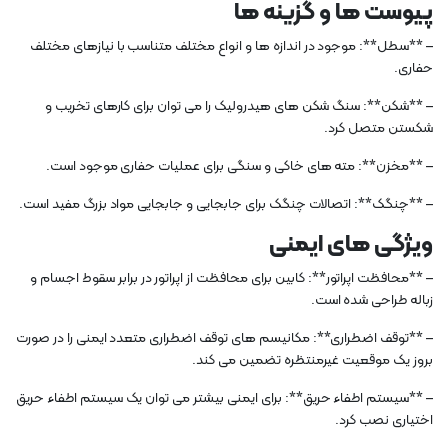
پیوست ها و گزینه ها
– **سطل**: موجود در اندازه ها و انواع مختلف متناسب با نیازهای مختلف
حفاری.
– **شکن**: سنگ شکن های هیدرولیک را می توان برای کارهای تخریب و
شکستن متصل کرد.
– **مخزن**: مته های خاکی و سنگی برای عملیات حفاری موجود است.
– **چنگک**: اتصالات چنگک برای جابجایی و جابجایی مواد بزرگ مفید است.
ویژگی های ایمنی
– **محافظت اپراتور**: کابین برای محافظت از اپراتور در برابر سقوط اجسام و
زباله طراحی شده است.
– **توقف اضطراری**: مکانیسم های توقف اضطراری متعدد ایمنی را در صورت
بروز یک موقعیت غیرمنتظره تضمین می کند.
– **سیستم اطفاء حریق**: برای ایمنی بیشتر می توان یک سیستم اطفاء حریق
اختیاری نصب کرد.