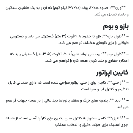
– **وزن**: حدود 82000 پوند (37200 کیلوگرم) که آن را به یک ماشین سنگین
و پایدار تبدیل می کند.
بازو و بوم
– **طول بازو**: بازو تا حدود 9.8 فوت (3 متر) گسترش می یابد و دسترسی
طولانی را برای کارهای مختلف فراهم می کند.
– **طول بوم**: بوم می تواند تقریباً تا 11.5 فوت (3.5 متر) گسترش یابد که
امکان حفاری و بلند کردن همه کاره را فراهم می کند.
کابین اپراتور
– **راحتی**: کابین برای راحتی اپراتور طراحی شده است که دارای صندلی قابل
تنظیم و کنترل آب و هوا است.
– ** دید **: پنجره های بزرگ و سقف پانوراما دید عالی را در همه جهات فراهم
می کند.
– **کنترل**: کابین مجهز به کنترل های بصری برای کارکرد آسان است، از جمله
جوی استیک برای حرکت دقیق و انتخاب عملکرد.