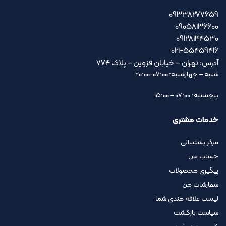
09338277659
09058136600
09128144530
021-55459416
آدرس: تهران – خیابان قزوین – پلاک ۷۷۴
شنبه – چهارشنبه: 07:00-20:00
پنجشنبه: 07:00 – 15:00
خدمات مشتری
مرکز پشتیبانی
حساب من
پیگیری محصولات
سفارشات من
لیست علاقه مندی شما
سیاست بازگشت