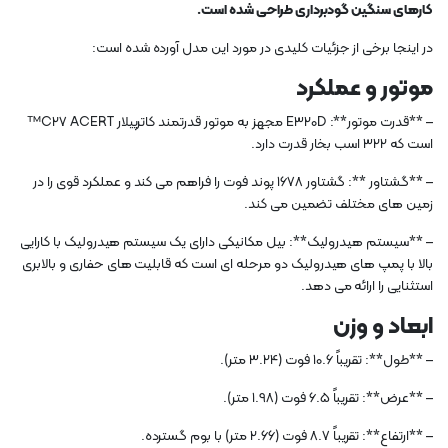
کارهای سنگین گودبرداری طراحی شده است.
در اینجا برخی از جزئیات کلیدی در مورد این مدل آورده شده است:
موتور و عملکرد
– **قدرت موتور**: E320D مجهز به موتور قدرتمند کاترپیلار C27 ACERT™
است که 322 اسب بخار قدرت دارد.
– **گشتاور **: گشتاور 1678 پوند فوت را فراهم می کند و عملکرد قوی را در
زمین های مختلف تضمین می کند.
– **سیستم هیدرولیک**: بیل مکانیکی دارای یک سیستم هیدرولیک با کارایی
بالا با پمپ های هیدرولیک دو مرحله ای است که قابلیت های حفاری و بالابری
استثنایی را ارائه می دهد.
ابعاد و وزن
– **طول**: تقریباً 10.6 فوت (3.24 متر).
– **عرض**: تقریباً 6.5 فوت (1.98 متر).
– **ارتفاع**: تقریباً 8.7 فوت (2.66 متر) با بوم گسترده.