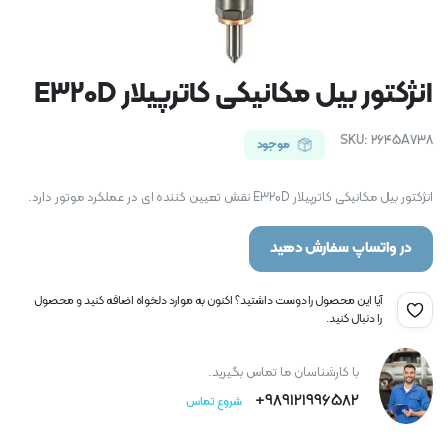
انژکتور بیل مکانیکی کاترپیلار E320D
SKU:
2645A738
موجود
انژکتور بیل مکانیکی کاترپیلار E320D نقش تعیین کننده ای در عملکرد موتور دارد.
در واتساپ سفارش دهید
آیا این محصول را دوست داشتید؟ اکنون به موارد دلخواه اضافه کنید و محصول
را دنبال کنید.
با کارشناسان ما تماس بگیرید.
989121996582+
شروع تماس