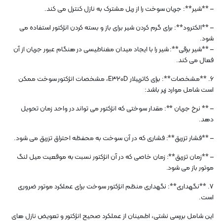
– **شیر**: جریان سوخت را از ریل مشترک به نازل کنترل می کند.
– **الکترود**: برای گرم کردن شیر برای باز و بسته کردن انژکتور استفاده می
شود.
– **شیر برقی**: شیر را با ایجاد میدان مغناطیسی در هنگام عبور جریان از آن
فعال می کند.
6. **مشخصات**: برای کاترپیلار E320D، مشخصات انژکتور سوخت ممکن
است شامل موارد زیر باشد:
– ** نرخ جریان **: مقدار سوختی که انژکتور می تواند در واحد زمان تحویل
دهد.
– **فشار تزریق**: فشاری که در آن سوخت به محفظه احتراق تزریق می شود.
– **زمان تزریق**: زمان خاصی که در آن انژکتور نسبت به موقعیت میل لنگ
موتور باز می شود.
7. **نگهداری**: نگهداری منظم انژکتور سوخت برای عملکرد موتور ضروری
است.
این شامل بررسی نشتی، اطمینان از عملکرد صحیح انژکتور و تعویض نازل های