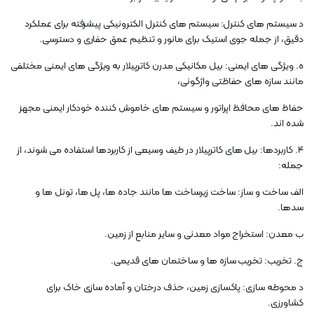
د سیستم های کنترل: سیستم های کنترل الکترونیکی پیشرفته برای عملکرد
دقیق، از جمله جوی استیک برای مانور و تنظیم عمق حفاری و دسترسی.
ه. ویژگی های ایمنی: بیل مکانیکی مدرن کاترپیلار به ویژگی های ایمنی مختلفی
مانند سازه های حفاظتی واژگونی،
حفاظ های محافظ اپراتور و سیستم های خاموش کننده خودکار ایمنی مجهز
شده اند.
4. کاربردها: بیل های کاترپیلار در طیف وسیعی از کاربردها استفاده می شوند، از
جمله:
الف ساخت و ساز: ساخت زیرساخت ها مانند جاده ها، پل ها، تونل ها و
سدها.
ب معدن: استخراج مواد معدنی و سایر منابع از زمین.
ج. تخریب: تخریب سازه ها و ساختمان های قدیمی.
د محوطه سازی: پاکسازی زمین، حذف درختان و آماده سازی خاک برای
کشاورزی.