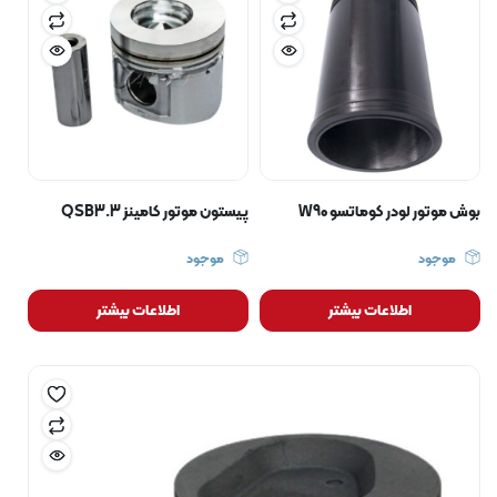
بوش موتور لودر کوماتسو W90
پیستون موتور کامینز QSB3.3
موجود
موجود
اطلاعات بیشتر
اطلاعات بیشتر