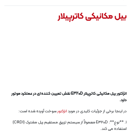
بیل مکانیکی کاترپیلار
انژکتور بیل مکانیکی کاترپیلار E320D نقش تعیین کننده ای در عملکرد موتور
دارد.
در اینجا برخی از جزئیات کلیدی در مورد
انژکتور
سوخت آورده شده است:
1. **نوع**: E320D معمولاً از سیستم تزریق مستقیم ریل مشترک (CRDI)
استفاده می کند.