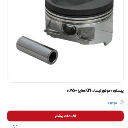
پیستون موتور نیسان K21 سایز +0.75
موجود
اطلاعات بیشتر