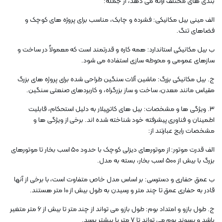
بندی های مختلف ارائه می دهد، از جمله:
الف مینی بیل مکانیکی: فشرده و چابک، مناسب برای پروژه های کوچک و
فضاهای تنگ.
ب بیل مکانیکی استاندارد: همه کاره و قدرتمند است که معمولاً در ساخت و
سازهای عمومی و محوطه سازی استفاده می شود.
ج. بیل مکانیکی بزرگ: ماشین آلات سنگین طراحی شده برای پروژه های بزرگ
مقیاس مانند معدن، ساخت و ساز بزرگراه، و کاربردهای صنعتی سنگین.
3. ویژگی ها و مشخصات: بیل های کاترپیلار به دلیل استحکام، قابلیت
اطمینان و فناوری پیشرفته خود شناخته شده اند. برخی از ویژگی ها و
مشخصات رایج عبارتند از:
الف قدرت موتور: از موتورهای دیزلی کوچک با حدود 50 اسب بخار تا موتورهای
بزرگ با بیش از 500 اسب بخار، بسته به مدل.
ب عمق حفاری و دسترسی: بر اساس مدل خاص متفاوت است، با برخی از آنها
قادر به حفاری عمق تا چند متر و رسیدن به طول بیش از 10 متر هستند.
ج. طول بازو و امتداد بوم: طول بازو می تواند از چند متر تا بیش از 6 متر متغیر
باشد و پسوند بوم می تواند تا 7 متر یا بیشتر برسد.