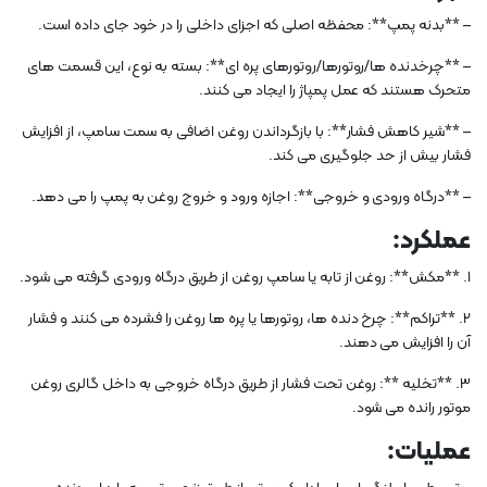
– **بدنه پمپ**: محفظه اصلی که اجزای داخلی را در خود جای داده است.
– **چرخدنده ها/روتورها/روتورهای پره ای**: بسته به نوع، این قسمت های
متحرک هستند که عمل پمپاژ را ایجاد می کنند.
– **شیر کاهش فشار**: با بازگرداندن روغن اضافی به سمت سامپ، از افزایش
فشار بیش از حد جلوگیری می کند.
– **درگاه ورودی و خروجی**: اجازه ورود و خروج روغن به پمپ را می دهد.
عملکرد:
1. **مکش**: روغن از تابه یا سامپ روغن از طریق درگاه ورودی گرفته می شود.
2. **تراکم**: چرخ دنده ها، روتورها یا پره ها روغن را فشرده می کنند و فشار
آن را افزایش می دهند.
3. **تخلیه **: روغن تحت فشار از طریق درگاه خروجی به داخل گالری روغن
موتور رانده می شود.
عملیات: