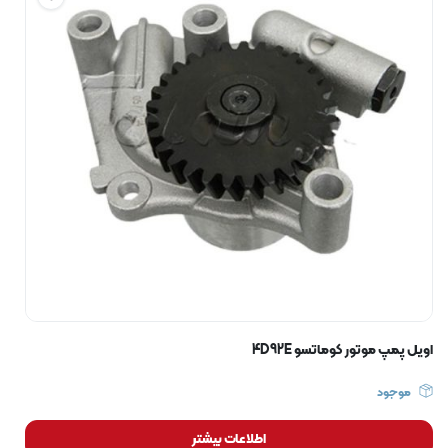
اویل پمپ موتور کوماتسو 4D92E
موجود
اطلاعات بیشتر