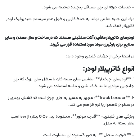
– خدمات حرفه ای برای مسائل پیچیده توصیه می شود.
درک این جنبه ها می تواند به حفظ کارایی و طول عمر سیستم هیدرولیک لودر
کاترپیلار کمک کند.
لودرهای کاترپیلار ماشین آلات سنگینی هستند که در ساخت و ساز، معدن و سایر
صنایع برای بارگیری مواد مورد استفاده قرار می گیرند.
در اینجا برخی از جزئیات کلیدی وجود دارد:
انواع کاترپیلار لودر:
1. **لودرهای چرخدار**: ماشین های همه کاره با سطل های بزرگ که برای
جابجایی موادی مانند خاک، شن و ماسه استفاده می شود.
2. **Track Loader**: مجهز به مسیر به جای چرخ است که کشش بهتری را
در سطوح ناهموار یا نرم فراهم می کند.
ویژگی های کلیدی:- **قدرت موتور**: محدوده بین 50 تا بیش از 1000 اسب
بخار بسته به مدل.
– ** ظرفیت سطل **: به طور گسترده ای متفاوت است.