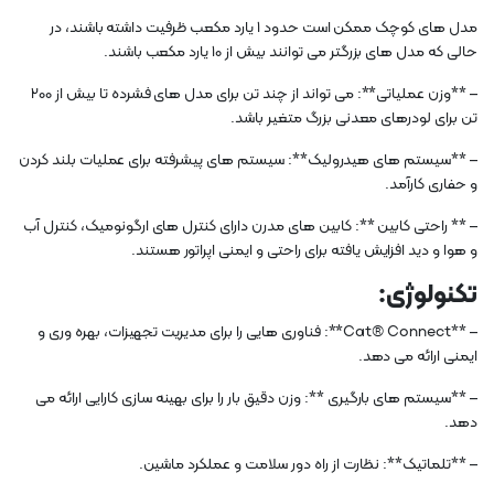
مدل های کوچک ممکن است حدود 1 یارد مکعب ظرفیت داشته باشند، در
حالی که مدل های بزرگتر می توانند بیش از 10 یارد مکعب باشند.
– **وزن عملیاتی**: می تواند از چند تن برای مدل های فشرده تا بیش از 200
تن برای لودرهای معدنی بزرگ متغیر باشد.
– **سیستم های هیدرولیک**: سیستم های پیشرفته برای عملیات بلند کردن
و حفاری کارآمد.
– ** راحتی کابین **: کابین های مدرن دارای کنترل های ارگونومیک، کنترل آب
و هوا و دید افزایش یافته برای راحتی و ایمنی اپراتور هستند.
تکنولوژی:
– **Cat® Connect**: فناوری هایی را برای مدیریت تجهیزات، بهره وری و
ایمنی ارائه می دهد.
– **سیستم های بارگیری **: وزن دقیق بار را برای بهینه سازی کارایی ارائه می
دهد.
– **تلماتیک**: نظارت از راه دور سلامت و عملکرد ماشین.