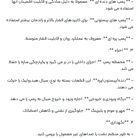
– ** پمپ های دنده ای **: معمولاً به دلیل سادگی و قابلیت اطمینان آنها
استفاده می شود.
– **پمپ های پیستونی**: برای کاربردهای فشار بالاتر و راندمان بیشتر استفاده
می شود.
– **پمپ پره ای**: معروف به عملکرد روان و قابلیت فشار متوسط.
3. ** اجزاء **:
– ** محفظه پمپ **: اجزای داخلی را در بر می گیرد و یکپارچگی سازه را حفظ
می کند.
– **دنده/پیستون/پره**: این قطعات بسته به نوع، سیال هیدرولیک را حرکت
می دهند.
– **درگاه ورودی و خروجی**: اجازه ورود و خروج سیال به پمپ را می دهد.
– ** مهر و موم و بلبرینگ **: جلوگیری از نشتی و کاهش اصطکاک.
4. **نگهداری**:
– به طور منظم نشت یا صداهای غیر معمول را بررسی کنید.