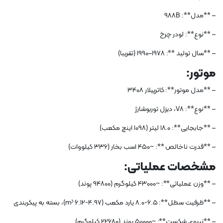
– **مدل**: 988B
– **نوع**: لودر چرخ
– **سال تولید **: 1978–1990 (تقریبا)
موتور:
– **مدل موتور**: کاترپیلار 3408
– **نوع**: V8، دیزل توربوشارژ
– **جابجایی**: 18.0 لیتر (1098 اینچ مکعب)
– **قدرت ناخالص **: ~450 اسب بخار (336 کیلووات)
مشخصات عملیاتی:
– **وزن عملیاتی**: ~43000 کیلوگرم (94800 پوند)
– **ظرفیت سطل**: 6.5-8.0 یارد مکعب (4.97-6.12 m³)، بسته به پیکربندی
– **نیروی شکست**: ~50000 پوند (22680 کیلوگرم)