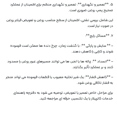
5. **تعمیر و نگهداری**: تعمیر و نگهداری منظم برای اطمینان از عملکرد
صحیح پمپ روغن ضروری است.
این شامل بررسی نشتی، اطمینان از سطح مناسب روغن و تعویض فیلتر روغن
در صورت نیاز است.
6. **مسائل رایج**:
– ** سایش و پارگی **: با گذشت زمان، چرخ دنده ها ممکن است فرسوده
شوند و کارایی را کاهش دهند.
– **انسداد **: زباله ها یا لجن ها می توانند مسیرهای عبور روغن را مسدود
کنند و بر عملکرد تأثیر بگذارند.
– **کاهش فشار**: یک شیر تخلیه معیوب یا قطعات فرسوده می تواند منجر
به فشار ناکافی روغن شود.
برای مراحل خاص تعمیر یا تعویض، توصیه می شود به دفترچه راهنمای
خدمات کاترپیلار یا یک تکنسین حرفه ای مراجعه کنید.