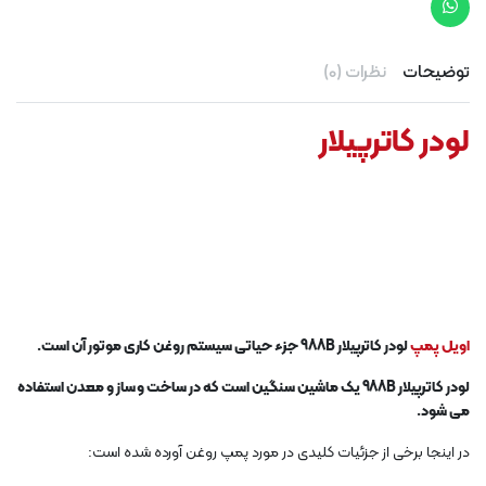
توضیحات
نظرات (0)
لودر کاترپیلار
اویل پمپ
لودر کاترپیلار 988B جزء حیاتی سیستم روغن کاری موتور آن است.
لودر کاترپیلار 988B یک ماشین سنگین است که در ساخت و ساز و معدن استفاده
می شود.
در اینجا برخی از جزئیات کلیدی در مورد پمپ روغن آورده شده است: