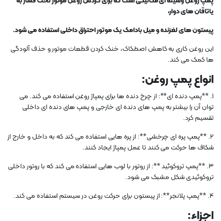
پمپ روغن وسیله ای مکانیکی است که برای گردش روغن موتور تحت فشار به
یاتاقان های دوار،
پیستون های لغزنده و میل بادامک یک موتور احتراق داخلی استفاده می شود.
این روغن کاری به کاهش اصطکاک، خنک کردن قطعات موتور و حذف آلودگی
ها کمک می کند.
انواع پمپ روغن:
1. **پمپ دنده ای**: از چرخ دنده ها برای پمپاژ روغن استفاده می کند. می
توان آن را بیشتر به پمپ های دنده ای خارجی و پمپ های دنده ای داخلی
تقسیم کرد.
2. **پمپ پره ای چرخشی**: از پره هایی استفاده می کند که به داخل و خارج از
شکاف ها حرکت می کنند تا عمل پمپاژ ایجاد کنند.
3. **پمپ تروکوئید **: از روتور با لوب هایی استفاده می کند که با روتور داخلی
تروکوئیدی شکل مشبک می شود.
4. **پمپ پلانجر**: از پیستون برای حرکت روغن در سیستم استفاده می کند.
اجزاء: