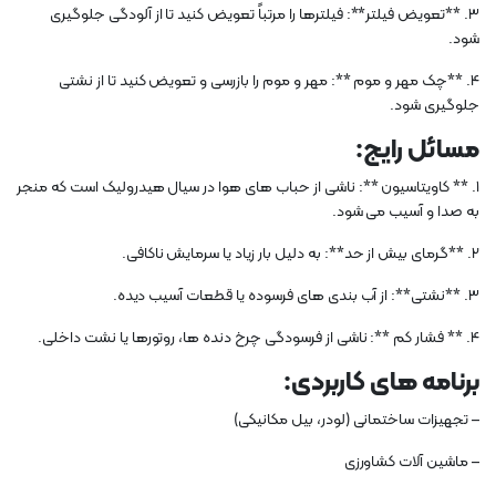
3. **تعویض فیلتر**: فیلترها را مرتباً تعویض کنید تا از آلودگی جلوگیری
شود.
4. **چک مهر و موم **: مهر و موم را بازرسی و تعویض کنید تا از نشتی
جلوگیری شود.
مسائل رایج:
1. ** کاویتاسیون **: ناشی از حباب های هوا در سیال هیدرولیک است که منجر
به صدا و آسیب می شود.
2. **گرمای بیش از حد**: به دلیل بار زیاد یا سرمایش ناکافی.
3. **نشتی**: از آب بندی های فرسوده یا قطعات آسیب دیده.
4. ** فشار کم **: ناشی از فرسودگی چرخ دنده ها، روتورها یا نشت داخلی.
برنامه های کاربردی:
– تجهیزات ساختمانی (لودر، بیل مکانیکی)
– ماشین آلات کشاورزی