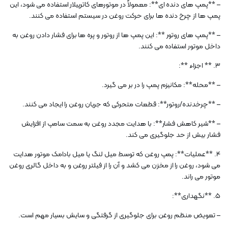
– **پمپ های دنده ای**: معمولاً در موتورهای کاترپیلار استفاده می شود، این
پمپ ها از چرخ دنده ها برای حرکت روغن در سیستم استفاده می کنند.
– **پمپ های روتور **: این پمپ ها از روتور و پره ها برای فشار دادن روغن به
داخل موتور استفاده می کنند.
3. ** اجزاء **:
– **محله**: مکانیزم پمپ را در بر می گیرد.
– **چرخدنده/روتور**: قطعات متحرکی که جریان روغن را ایجاد می کنند.
– **شیر کاهش فشار**: با هدایت مجدد روغن به سمت سامپ از افزایش
فشار بیش از حد جلوگیری می کند.
4. **عملیات**: پمپ روغن که توسط میل لنگ یا میل بادامک موتور هدایت
می شود، روغن را از مخزن می کشد و آن را از فیلتر روغن و به داخل گالری روغن
موتور می راند.
5. **نگهداری**:
– تعویض منظم روغن برای جلوگیری از گرفتگی و سایش بسیار مهم است.