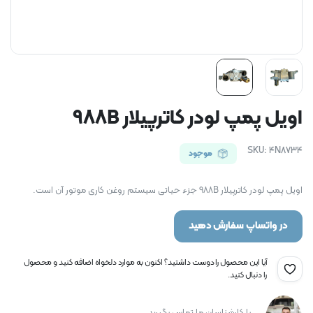
اویل پمپ لودر کاترپیلار 988B
SKU:
4N8734
موجود
اویل پمپ لودر کاترپیلار 988B جزء حیاتی سیستم روغن کاری موتور آن است.
در واتساپ سفارش دهید
آیا این محصول را دوست داشتید؟ اکنون به موارد دلخواه اضافه کنید و محصول
را دنبال کنید.