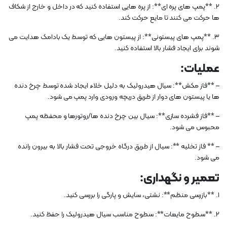
2. **پمپ های پره ای**: از پره هایی استفاده کنید که در داخل و خارج از شکاف
ها حرکت می کنند تا مایع حرکت کند.
3. **پمپ های پیستونی**: از پیستون هایی که توسط یک بادامک هدایت می
شوند برای ایجاد فشار بالا استفاده کنید.
عملیات:
– **فاز مکش**: سیال هیدرولیک به دلیل خلاء ایجاد شده توسط چرخ دنده
ها یا پیستون های دوار از طریق دریچه ورودی وارد پمپ می شود.
– **فاز فشرده سازی**: سیال بین چرخ دنده ها/روتورها و محفظه پمپ
محبوس می شود.
– ** فاز تخلیه **: سیال از طریق درگاه خروجی تحت فشار بالا به بیرون رانده
می شود.
تعمیر و نگهداری:
1. **بازرسی منظم**: نشتی، سایش و پارگی را بررسی کنید.
2. **سطوح مایعات**: سطوح مناسب سیال هیدرولیک را حفظ کنید.