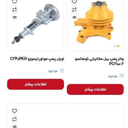
واتر پمپ بیل مکانیکی کوماتسو
اویل پمپ موتور ایسوزو C240PKG
PC200-2
موجود
موجود
اطلاعات بیشتر
اطلاعات بیشتر