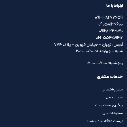
ارتباط با ما
09338277659
09058136600
09128144530
021-55459416
آدرس: تهران – خیابان قزوین – پلاک ۷۷۴
شنبه – چهارشنبه: 07:00-20:00
پنجشنبه: 07:00 – 15:00
خدمات مشتری
مرکز پشتیبانی
حساب من
پیگیری محصولات
سفارشات من
لیست علاقه مندی شما