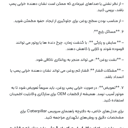
– از نظر نشتی یا صداهای غیرعادی که ممکن است نشان دهنده خرابی پمپ
باشد، بررسی کنید.
– از مناسب بودن سطح روغن برای جلوگیری از ایجاد حفره مطمئن شوید.
6. **مسائل رایج**:
– ** سایش و پارگی **: با گذشت زمان، چرخ دنده ها یا روتور می توانند
فرسوده شوند و کارایی را کاهش دهند.
– **نشت روغن**: می تواند منجر به روانکاری ناکافی شود.
– **مشکلات فشار **: فشار کم روغن می تواند نشان دهنده خرابی پمپ یا
انسداد باشد.
7. **تعویض**: در صورت خرابی پمپ روغن، باید سریعاً تعویض شود تا به
موتور آسیب نرسد. همیشه از قطعات OEM برای سازگاری و قابلیت اطمینان
استفاده کنید.
برای مدل‌های خاص، به دفترچه راهنمای سرویس Caterpillar برای
مشخصات دقیق و روش‌های نگهداری مراجعه کنید.