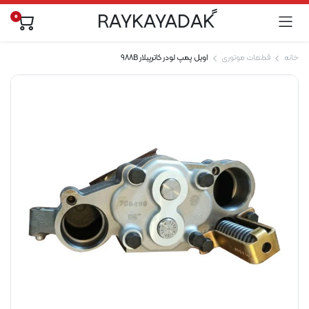
0
خانه
قطعات موتوری
اویل پمپ لودر کاترپیلار 988B