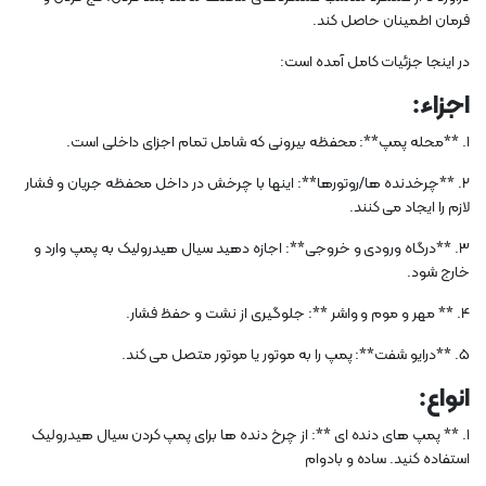
فرمان اطمینان حاصل کند.
در اینجا جزئیات کامل آمده است:
اجزاء:
1. **محله پمپ**: محفظه بیرونی که شامل تمام اجزای داخلی است.
2. **چرخدنده ها/روتورها**: اینها با چرخش در داخل محفظه جریان و فشار
لازم را ایجاد می کنند.
3. **درگاه ورودی و خروجی**: اجازه دهید سیال هیدرولیک به پمپ وارد و
خارج شود.
4. ** مهر و موم و واشر **: جلوگیری از نشت و حفظ فشار.
5. **درایو شفت**: پمپ را به موتور یا موتور متصل می کند.
انواع:
1. ** پمپ های دنده ای **: از چرخ دنده ها برای پمپ کردن سیال هیدرولیک
استفاده کنید. ساده و بادوام