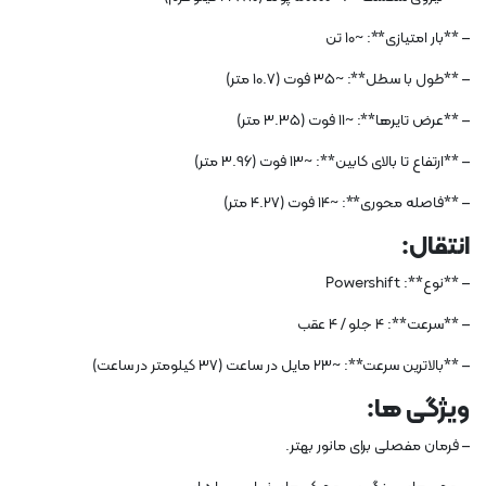
– **بار امتیازی**: ~10 تن
– **طول با سطل**: ~35 فوت (10.7 متر)
– **عرض تایرها**: ~11 فوت (3.35 متر)
– **ارتفاع تا بالای کابین**: ~13 فوت (3.96 متر)
– **فاصله محوری**: ~14 فوت (4.27 متر)
انتقال:
– **نوع**: Powershift
– **سرعت**: 4 جلو / 4 عقب
– **بالاترین سرعت**: ~23 مایل در ساعت (37 کیلومتر در ساعت)
ویژگی ها:
– فرمان مفصلی برای مانور بهتر.