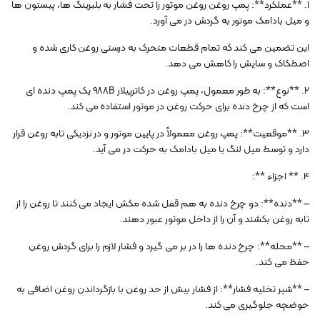
1. **عملکرد**: پمپ روغن روغن موتور را تحت فشار به بلبرینگ ها، پیستون ها
و میل بادامک موتور به گردش در می آورد.
این تضمین می کند که تمام قطعات متحرک به درستی روغن کاری شده و
اصطکاک و سایش را کاهش می دهد.
2. **نوع**: به طور معمول، پمپ روغن در کاترپیلار 988B یک پمپ دنده ای
است که از چرخ دنده برای حرکت روغن در موتور استفاده می کند.
3. **موقعیت**: پمپ روغن معمولاً در پایین موتور و در نزدیکی تابه روغن قرار
دارد و توسط میل لنگ یا میل بادامک به حرکت در می آید.
4. ** اجزاء **:
– **دنده**: دو چرخ دنده به هم قفل شده مکش ایجاد می کنند تا روغن را از
تابه روغن بکشند و آن را از داخل موتور عبور دهند.
– **محله**: چرخ دنده ها را در بر می گیرد و فشار لازم را برای گردش روغن
حفظ می کند.
– **شیر تخلیه فشار**: از فشار بیش از حد روغن با بازگرداندن روغن اضافی به
حوضچه جلوگیری می کند.