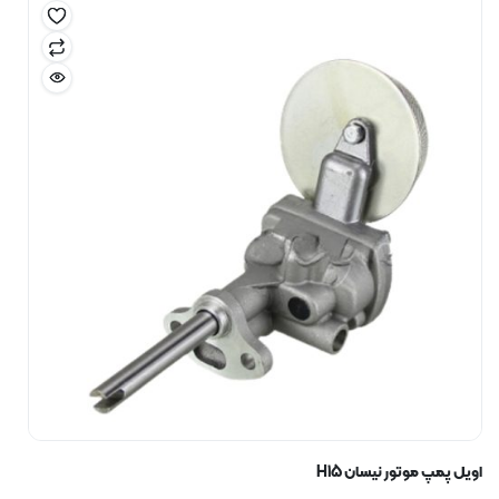
اویل پمپ موتور نیسان H15