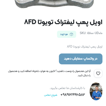
اویل پمپ لیفتراک تویوتا 8FD
SKU:
15100-UD010
موجود
اویل پمپ لیفتراک تویوتا 8FD
در واتساپ سفارش دهید
آیا این محصول را دوست داشتید؟ اکنون به موارد دلخواه اضافه کنید و محصول
را دنبال کنید.
با کارشناسان ما تماس بگیرید.
989121996582+
شروع تماس