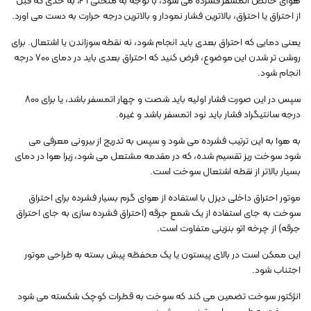
هوای خالص اتمسفر فشرده می شود، با توجه به منحنی 1 2، به حدی که قبل
از احتراق یا احتراق، بالاترین فشار نمودار و بالاترین درجه حرارت به دست می اورد.
یعنی دمایی که احتراق بعدی باید انجام شود، نه نقطه سوزاندن یا اشتعال. برای
روشن تر شدن این موضوع، فرض کنید که احتراق بعدی باید در دمای 700 درجه
انجام شود.
سپس در این صورت فشار اولیه باید شصت و چهار اتمسفر باشد، یا برای 800
درجه سانتیگراد فشار باید نود اتمسفر باشد و غیره.
به هوا به این ترتیب فشرده می شود و سپس به تدریج از بیرونی معرفی می
شود سوخت ریز تقسیم شده، که در مقدمه مشتعل می شود، زیرا هوا در دمای
بسیار بالاتر از نقطه اشتعال سوخت است.
موتور احتراق داخلی دیزل با استفاده از هوای گرم بسیار فشرده برای احتراق
سوخت به جای استفاده از یک شمع جرقه (احتراق فشرده سازی به جای احتراق
جرقه) از چرخه اتو بنزینی متفاوت است.
این ممکن است در بالای پیستون یا یک محفظه پیش بسته به طراحی موتور
اجتناب شود.
انژکتور سوخت تضمین می کند که سوخت به قطرات کوچک شکسته می شود