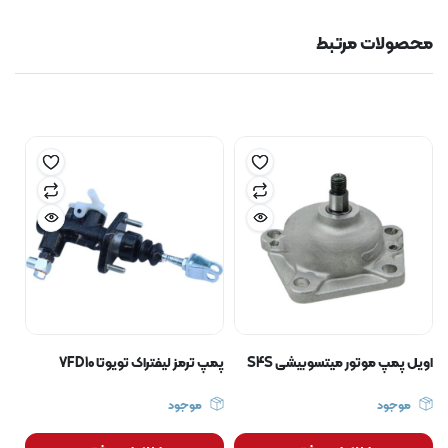
محصولات مرتبط
اویل پمپ موتور میتسوبیشی S4S
پمپ ترمز لیفتراک تویوتا 7FD10
موجود
موجود