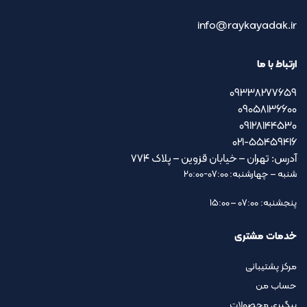
info@raykayadak.ir
ارتباط با ما
09338277659
09058136600
09128144530
021-55459416
آدرس: تهران – خیابان قزوین – پلاک ۷۷۴
شنبه – چهارشنبه: 07:00-20:00
پنجشنبه: 07:00 – 15:00
خدمات مشتری
مرکز پشتیبانی
حساب من
پیگیری محصولات