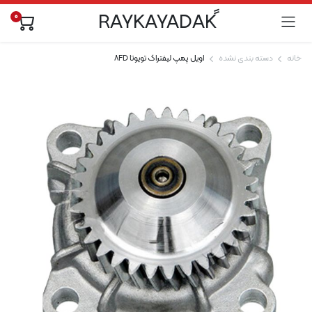
0
خانه
دسته بندی نشده
اویل پمپ لیفتراک تویوتا 8FD