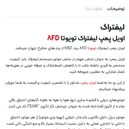
توضیحات
نظرات (0)
لیفتراک
اویل پمپ لیفتراک تویوتا
8FD
اویل پمپ لیفتراک
تویوتا
8FD برند KBZ از برندهای مطرح جهان میباشد.
اویل پمپ به عنوان بخش مهم در بخش موتور سیستم لیفتراک باید کیفیت
منحصر به فردی داشته باشد تا با کاهش اصطحلاک و صرفه جویی در هزینه‌ها
کمک شایانی به ماشین مربوطه کنید.
از این رو ما به شما
اویل پمپ
مذکور را با تضمین کیفیت و قیمت به شما عزیزان
پیشنهاد میکنیم.
موتورهای دیزلی با فشرده سازی تنها هوا یا هوا به علاوه گازهای احتراق باقی
مانده از اگزوز (شناخته شده به عنوان چرخش گاز اگزوز، “EGR”) کار می کنند.
موتور دیزل دارای بالاترین راندمان حرارتی (بهره وری موتور) از هر موتور احتراق
داخلی یا خارجی عملی به دلیل نسبت انبساط بسیار بالا و سوختگی ذاتی است