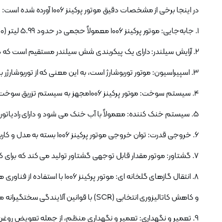
در اینجا برخی از مشخصات دقیق موتور پرکینز 1006 آورده شده است:
1. جابه‌جایی: موتور پرکینز 1006 معمولاً حجمی در حدود 5.99 لیتر (5990 سی‌سی) دارد.
2. آرایش سیلندر: دارای یک پیکربندی شش سیلندر مستقیم است که در آن هر شش سیلندر در یک خط چیده شده اند.
3. اسپیراسیون: موتور توربوشارژ است، به این معنی که از توربوشارژر برای افزایش فشار هوای ورودی استفاده می کند و در نتیجه عملکرد و راندمان بهبود می یابد.
4. سیستم سوخت: موتور پرکینز 1006مجهز به سیستم تزریق سوخت پرفشار مشترک ریل است که مقادیر دقیق سوخت را برای احتراق بهینه به هر سیلندر می رساند.
5. سیستم خنک کننده: معمولاً با آب خنک می شود و دارای رادیاتور و فن خنک کننده برای حفظ دمای کارکرد موتور در محدوده بهینه است.
6. خروجی قدرت: توان خروجی موتور پرکینز 1006 بسته به مدل و کاربرد خاص می تواند متفاوت باشد، اما معمولاً بین 150 اسب بخار تا 250 اسب بخار است.
7. گشتاور: موتور مقدار قابل توجهی گشتاور تولید می کند که برای کاربردهای سنگین که نیاز به قدرت کششی یا بلند کردن بالایی دارند ضروری است.
8. انتقال گازهای گلخانه ای: موتور پرکینز 1006 با استفاده از فناوری های پیشرفته مانند چرخش مجدد گازهای خروجی (EGR)
و کاهش کاتالیزوری انتخابی (SCR) با قوانین آلایندگی سختگیرانه مانند Tier 4 Final/Stage V مطابقت دارد.
9. تعمیر و نگهداری: تعمیر و نگهداری منظم، از جمله تعویض روغن، تعویض فیلتر و بازرسی های دوره ای،