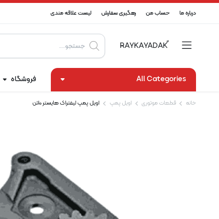
درباره ما
حساب من
رهگیری سفارش
لیست علاقه مندی
Products
search
All Categories
فروشگاه
خانه
قطعات موتوری
اویل پمپ
اویل پمپ لیفتراک هایستر 10تن