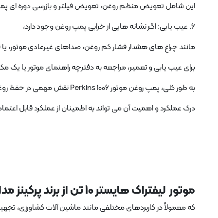
این شامل تعویض منظم روغن، تعویض فیلتر و بازرسی دوره ای پمپ
6. عیب یابی: اگر نشانه هایی از خرابی پمپ روغن وجود دارد،
مانند چراغ های هشدار فشار کم روغن، صداهای غیرعادی موتور، یا 
برای عیب یابی و تعمیر، مراجعه به دفترچه راهنمای موتور یا یک م
به طور کلی، پمپ روغن موتور Perkins 1006 نقش مهمی در حفظ روغن کاری مناسب و محافظت از موتور در برابر سایش و آسیب زودرس دارد.
درک عملکرد و اهمیت آن می تواند به اطمینان از عملکرد قابل اعتما
موتور
لیفتراک هایستر 10 تن
از برند پرکینز مدل 1006 یک موتور دیزل شش سیلندر توربوش
که معمولاً در کاربردهای مختلفی مانند ماشین آلات کشاورزی، تجه