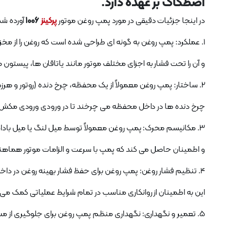
اصطکاک بر عهده دارد.
در اینجا جزئیات دقیقی در مورد پمپ روغن موتور
پرکینز
1006
آورده ش
1. عملکرد: پمپ روغن به گونه ای طراحی شده است که روغن را از مخزن روغن موتور می کشد
و آن را تحت فشار به اجزای مختلف موتور مانند یاتاقان ها، پیستو
2. ساختار: پمپ روغن معمولاً از یک محفظه، چرخ دنده (روتور و هرزگرد)، یک درگاه ورودی و یک درگاه خروجی تشکیل شده است.
چرخ دنده ها در داخل محفظه می چرخند تا در ورودی ورودی مکش ایجا
3. مکانیسم محرک: پمپ روغن معمولاً توسط میل لنگ یا میل بادامک موتور از طریق میل لنگ یا مکانیزم چرخ دنده به حرکت در می آید
و اطمینان حاصل می کند که پمپ با سرعت و الزامات موتور هماه
4. تنظیم فشار روغن: پمپ روغن برای حفظ فشار بهینه روغن در داخل موتور با تنظیم نرخ جریان بر اساس سرعت موتور و شرایط بار طراحی شده است.
این به اطمینان از روانکاری مناسب در تمام شرایط عملیاتی کمک می 
5. تعمیر و نگهداری: نگهداری منظم پمپ روغن برای جلوگیری از مسائلی مانند فشار کم روغن که می تواند منجر به آسیب موتور شود ضروری است.