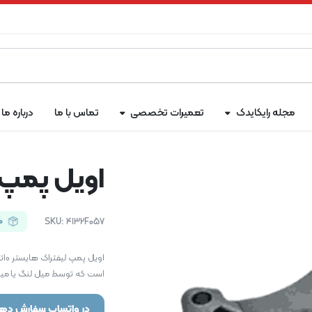
مجله رایکایدک
تعمیرات تخصصی
تماس با ما
درباره ما
اویل پمپ لی
4132F057
SKU:
م
است که توسط میل لنگ یا میل 
در واتساپ سفارش دهی