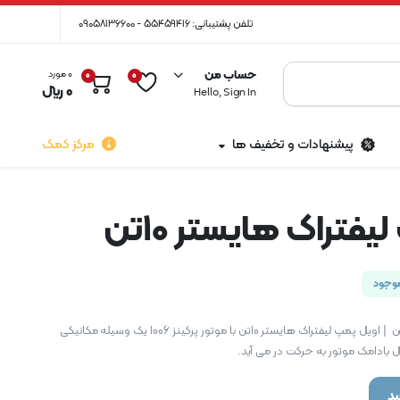
تلفن پشتیبانی: 55459416 - 09058136600
حساب من
0 مورد
0
0
0
﷼
Hello, Sign In
پیشنهادات و تخفیف ها
مرکز کمک
فتراک هایستر 10تن
وجود
اویل پمپ لیفتراک هایستر 10تن | اویل پمپ لیفتراک هایستر 10تن با موتور پرکینز 1006 یک وسیله مکانیکی
بادامک موتور به حرکت در می آید.
د