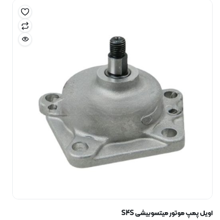
اویل پمپ موتور میتسوبیشی S4S