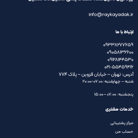
info@raykayadak.ir
ارتباط با ما
09338277659
09058136600
09128144530
021-55459416
آدرس: تهران – خیابان قزوین – پلاک ۷۷۴
شنبه – چهارشنبه: 07:00-20:00
پنجشنبه: 07:00 – 15:00
خدمات مشتری
مرکز پشتیبانی
حساب من