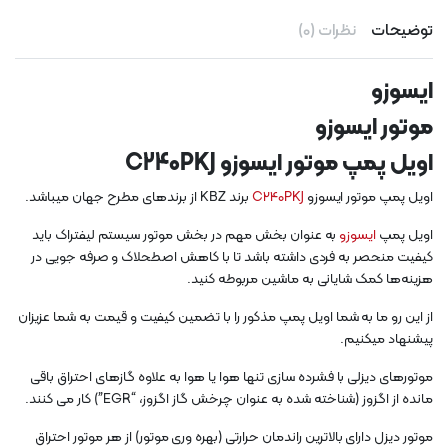
توضیحات
نظرات (0)
ایسوزو
موتور ایسوزو
اویل پمپ موتور ایسوزو C240PKJ
اویل پمپ موتور ایسوزو
C240PKJ
برند KBZ از برندهای مطرح جهان میباشد.
اویل پمپ
ایسوزو
به عنوان بخش مهم در بخش موتور سیستم لیفتراک باید
کیفیت منحصر به فردی داشته باشد تا با کاهش اصطحلاک و صرفه جویی در
هزینه‌ها کمک شایانی به ماشین مربوطه کنید.
از این رو ما به شما اویل پمپ مذکور را با تضمین کیفیت و قیمت به شما عزیزان
پیشنهاد میکنیم.
موتورهای دیزلی با فشرده سازی تنها هوا یا هوا به علاوه گازهای احتراق باقی
مانده از اگزوز (شناخته شده به عنوان چرخش گاز اگزوز، “EGR”) کار می کنند.
موتور دیزل دارای بالاترین راندمان حرارتی (بهره وری موتور) از هر موتور احتراق