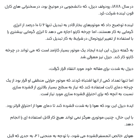
در سال 1878، رودولف دیزل، که دانشجویی در مونیخ بود، در سخنرانی های کارل
فون لینده شرکت کرد.
لینده توضیح داد که موتورهای بخار قادر به تبدیل تنها ۶ تا ۱۰ درصد از انرژی
گرمایی به کار هستند، اما چرخه کارنو اجازه می دهد تا انرژی گرمایی بیشتری را
با استفاده از تغییر ایزوترمال در شرایط به کار تبدیل کند.
به گفته دیزل، این ایده ایجاد یک موتور بسیار کارامد است که می تواند در چرخه
کارنو کار کند. دیزل نیز معرفی شد
دیزل به شدت برای مقاله خود مورد انتقاد قرار گرفت،
اما تنها تعداد کمی از انها اشتباه کردند که موتور حرارتی منطقی او قرار بود از یک
چرخه دمای ثابت استفاده کند که نیاز به سطح بسیار بالاتری از فشرده سازی
نسبت به انچه که برای احتراق فشرده سازی مورد نیاز است.
ایده دیزل این بود که هوا را به شدت فشرده کند تا دمای هوا از احتراق فراتر رود.
با این حال، چنین موتوری هرگز نمی تواند هیچ کار قابل استفاده ای را انجام
دهد.
هوای خالص اتمسفر فشرده می شود، با توجه به منحنی 1 2، به حدی که قبل