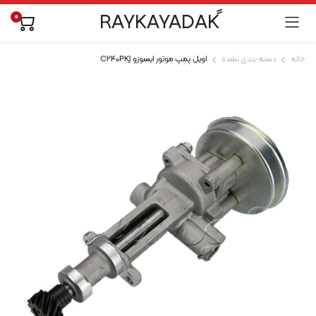
0
خانه
دسته بندی نشده
اویل پمپ موتور ایسوزو C240PKJ