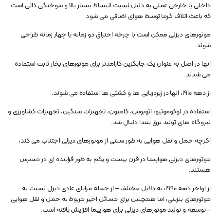
داخلی یا خارجی عملی به دلیل نسبت انبساط بسیار بالا و سوختگی ذاتی است
که باعث اتلاف گرما توسط هوای اضافی می شود.
موتورهای دیزلی ممکن است با چرخه احتراق دو زمانه یا چهار زمانه طراحی
شوند.
انها در اصل به عنوان یک جایگزین کارامدتر برای موتورهای بخار ثابت استفاده
می شدند.
از دهه 1910، انها در زیردریایی ها و کشتی ها استفاده می شوند.
استفاده در لوکوموتیو، اتوبوس، کامیون، تجهیزات سنگین، تجهیزات کشاورزی و
نیروگاه های تولید برق بعدا دنبال شد.
اگرچه حمل و نقل هوایی به طور سنتی از موتورهای دیزلی اجتناب می کند،
موتورهای دیزلی هواپیما در قرن بیست و یکم به طور فزاینده ای در دسترس
هستند.
از اواخر دهه 1990، به دلایل مختلف – از جمله مزایای عادی دیزل نسبت به
موتورهای بنزینی، اما همچنین برای مسائل اخیر مربوط به حمل و نقل هوایی
– توسعه و تولید موتورهای دیزلی برای هواپیما افزایش یافته است.