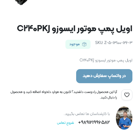
اویل پمپ موتور ایسوزو C240PKJ
SKU:
Z-5-13100-126-3
موجود
اویل پمپ موتور ایسوزو C240PKJ
در واتساپ سفارش دهید
آیا این محصول را دوست داشتید؟ اکنون به موارد دلخواه اضافه کنید و محصول
را دنبال کنید.
با کارشناسان ما تماس بگیرید.
989121996582+
شروع تماس