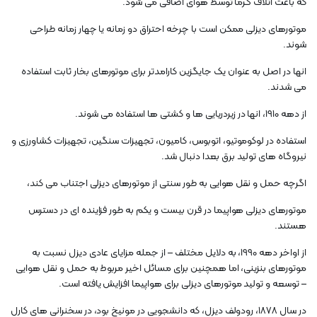
که باعث اتلاف گرما توسط هوای اضافی می شود.
موتورهای دیزلی ممکن است با چرخه احتراق دو زمانه یا چهار زمانه طراحی
شوند.
انها در اصل به عنوان یک جایگزین کارامدتر برای موتورهای بخار ثابت استفاده
می شدند.
از دهه 1910، انها در زیردریایی ها و کشتی ها استفاده می شوند.
استفاده در لوکوموتیو، اتوبوس، کامیون، تجهیزات سنگین، تجهیزات کشاورزی و
نیروگاه های تولید برق بعدا دنبال شد.
اگرچه حمل و نقل هوایی به طور سنتی از موتورهای دیزلی اجتناب می کند،
موتورهای دیزلی هواپیما در قرن بیست و یکم به طور فزاینده ای در دسترس
هستند.
از اواخر دهه 1990، به دلایل مختلف – از جمله مزایای عادی دیزل نسبت به
موتورهای بنزینی، اما همچنین برای مسائل اخیر مربوط به حمل و نقل هوایی
– توسعه و تولید موتورهای دیزلی برای هواپیما افزایش یافته است.
در سال 1878، رودولف دیزل، که دانشجویی در مونیخ بود، در سخنرانی های کارل