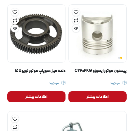
پیستون موتور ایسوزو C240PKG
دنده میل سوپاپ موتور تویوتا 1Z
موجود
موجود
اطلاعات بیشتر
اطلاعات بیشتر