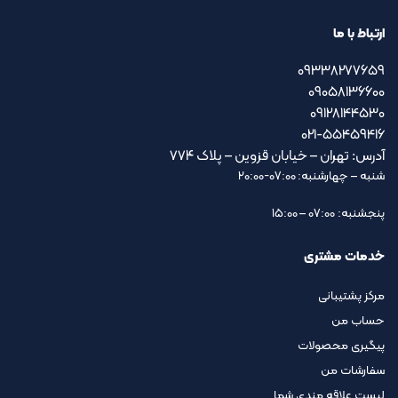
ارتباط با ما
09338277659
09058136600
09128144530
021-55459416
آدرس: تهران – خیابان قزوین – پلاک ۷۷۴
شنبه – چهارشنبه: 07:00-20:00
پنجشنبه: 07:00 – 15:00
خدمات مشتری
مرکز پشتیبانی
حساب من
پیگیری محصولات
سفارشات من
لیست علاقه مندی شما