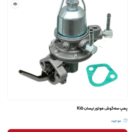
پمپ سه‌گوش موتور نیسان K15
موجود