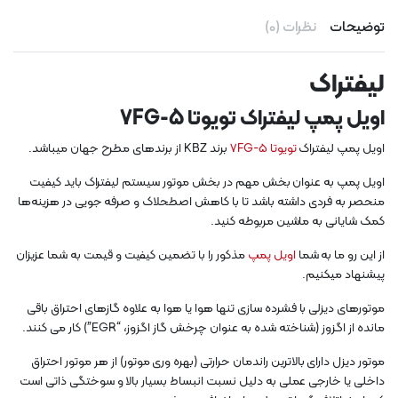
توضیحات
نظرات (0)
لیفتراک
اویل پمپ لیفتراک تویوتا 5-7FG
اویل پمپ لیفتراک
تویوتا
5-7FG
برند KBZ از برندهای مطرح جهان میباشد.
اویل پمپ به عنوان بخش مهم در بخش موتور سیستم لیفتراک باید کیفیت
منحصر به فردی داشته باشد تا با کاهش اصطحلاک و صرفه جویی در هزینه‌ها
کمک شایانی به ماشین مربوطه کنید.
از این رو ما به شما
اویل پمپ
مذکور را با تضمین کیفیت و قیمت به شما عزیزان
پیشنهاد میکنیم.
موتورهای دیزلی با فشرده سازی تنها هوا یا هوا به علاوه گازهای احتراق باقی
مانده از اگزوز (شناخته شده به عنوان چرخش گاز اگزوز، “EGR”) کار می کنند.
موتور دیزل دارای بالاترین راندمان حرارتی (بهره وری موتور) از هر موتور احتراق
داخلی یا خارجی عملی به دلیل نسبت انبساط بسیار بالا و سوختگی ذاتی است