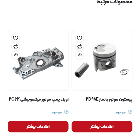
محصولات مرتبط
پیستون موتور یانمار 4D98E
اویل پمپ موتور میتسوبیشی 4G64
موجود
موجود
اطلاعات بیشتر
اطلاعات بیشتر