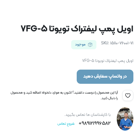
اویل پمپ لیفتراک تویوتا 5-7FG
SKU:
15110-76001-71
موجود
اویل پمپ لیفتراک تویوتا 5-7FG
در واتساپ سفارش دهید
آیا این محصول را دوست داشتید؟ اکنون به موارد دلخواه اضافه کنید و محصول
را دنبال کنید.
با کارشناسان ما تماس بگیرید.
989121996582+
شروع تماس