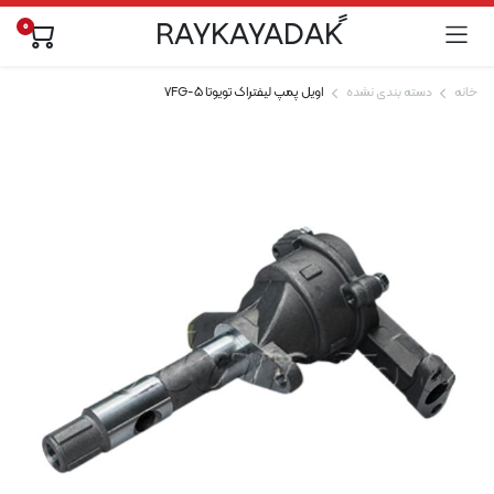
0
خانه
دسته بندی نشده
اویل پمپ لیفتراک تویوتا 5-7FG