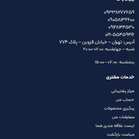
09338277659
09058136600
09128144530
021-55459416
آدرس: تهران – خیابان قزوین – پلاک ۷۷۴
شنبه – چهارشنبه: 07:00-20:00
پنجشنبه: 07:00 – 15:00
خدمات مشتری
مرکز پشتیبانی
حساب من
پیگیری محصولات
سفارشات من
لیست علاقه مندی شما
سیاست بازگشت