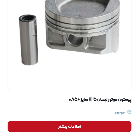
پیستون موتور نیسان K25 سایز +0.75
موجود
اطلاعات بیشتر