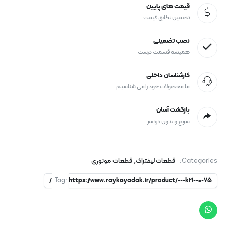
قیمت های پایین
تضمین تطابق قیمت
نصب تضمینی
همیشه قسمت درست
کارشناسان داخلی
ما محصولات خود را می شناسیم
بازگشت آسان
سریع و بدون دردسر
,
Categories:
قطعات لیفتراک
قطعات موتوری
Tag:
https://www.raykayadak.ir/product/---k21--0-75/