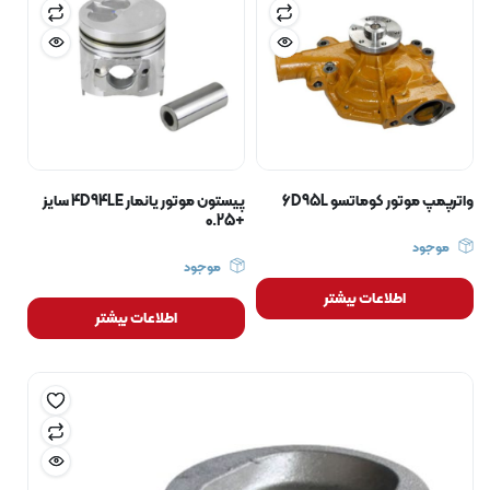
واترپمپ موتور کوماتسو 6D95L
پیستون موتور یانمار 4D94LE سایز
+0.25
موجود
موجود
اطلاعات بیشتر
اطلاعات بیشتر