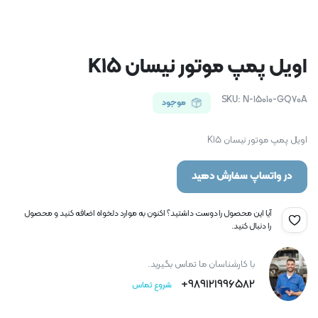
اویل پمپ موتور نیسان K15
SKU:
N-15010-GQ70A
موجود
اویل پمپ موتور نیسان K15
در واتساپ سفارش دهید
آیا این محصول را دوست داشتید؟ اکنون به موارد دلخواه اضافه کنید و محصول
را دنبال کنید.
با کارشناسان ما تماس بگیرید.
989121996582+
شروع تماس