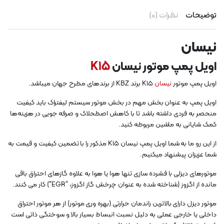
توضیحات
نظرات (0)
نیسان
اویل پمپ موتور نیسان
K15
اویل پمپ موتور
نیسان
K15 برند KBZ از برندهای مطرح جهان میباشد.
اویل پمپ به عنوان بخش مهم در بخش موتور سیستم لیفتراک باید کیفیت
منحصر به فردی داشته باشد تا با کاهش اصطحلاک و صرفه جویی در هزینه‌ها
کمک شایانی به ماشین مربوطه کنید.
از این رو ما به شما اویل پمپ نیسان K15 مذکور را با تضمین کیفیت و قیمت به
شما عزیزان پیشنهاد میکنیم.
موتورهای دیزلی با فشرده سازی تنها هوا یا هوا به علاوه گازهای احتراق باقی
مانده از اگزوز (شناخته شده به عنوان چرخش گاز اگزوز، “EGR”) کار می کنند.
موتور دیزل دارای بالاترین راندمان حرارتی (بهره وری موتور) از هر موتور احتراق
داخلی یا خارجی عملی به دلیل نسبت انبساط بسیار بالا و سوختگی ذاتی است