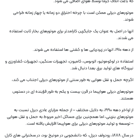
که باعث اتلاف گرما توسط هوای اضافی می شود.
موتورهای دیزلی ممکن است با چرخه احتراق دو زمانه یا چهار زمانه طراحی
شوند.
انها در اصل به عنوان یک جایگزین کارامدتر برای موتورهای بخار ثابت استفاده
می شدند.
از دهه 1910، انها در زیردریایی ها و کشتی ها استفاده می شوند.
استفاده در لوکوموتیو، اتوبوس، کامیون، تجهیزات سنگین، تجهیزات کشاورزی و
نیروگاه های تولید برق بعدا دنبال شد.
اگرچه حمل و نقل هوایی به طور سنتی از موتورهای دیزلی اجتناب می کند،
موتورهای دیزلی هواپیما در قرن بیست و یکم به طور فزاینده ای در دسترس
هستند.
از اواخر دهه 1990، به دلایل مختلف – از جمله مزایای عادی دیزل نسبت به
موتورهای بنزینی، اما همچنین برای مسائل اخیر مربوط به حمل و نقل هوایی
– توسعه و تولید موتورهای دیزلی برای هواپیما افزایش یافته است.
در سال 1878، رودولف دیزل، که دانشجویی در مونیخ بود، در سخنرانی های کارل