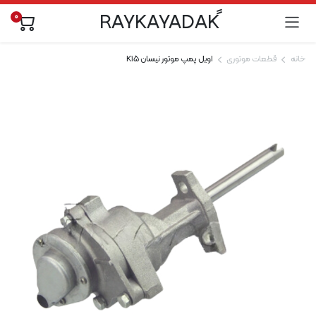
0
خانه
قطعات موتوری
اویل پمپ موتور نیسان K15