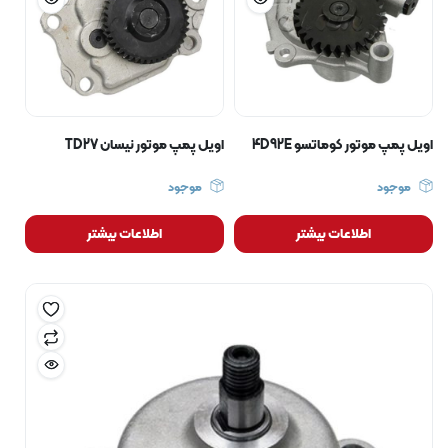
اویل پمپ موتور کوماتسو 4D92E
اویل پمپ موتور نیسان TD27
موجود
موجود
اطلاعات بیشتر
اطلاعات بیشتر