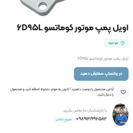
اویل پمپ موتور کوماتسو 6D95L
موجود
اویل پمپ موتور کوماتسو 6D95L
در واتساپ سفارش دهید
آیا این محصول را دوست داشتید؟ اکنون به موارد دلخواه اضافه کنید و محصول
را دنبال کنید.
با کارشناسان ما تماس بگیرید.
989121996582+
شروع تماس