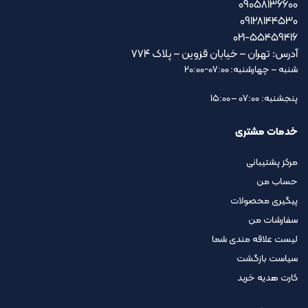
09058136600
09128144530
021-55459416
آدرس: تهران – خیابان قزوین – پلاک ۷۷۴
شنبه – چهارشنبه: 07:00-20:00
پنجشنبه: 07:00 – 15:00
خدمات مشتری
مرکز پشتیبانی
حساب من
پیگیری محصولات
سفارشات من
لیست علاقه مندی شما
سیاست بازگشت
کارت هدیه خرید