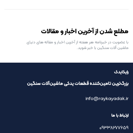
رایگان برای مدت محدود
مطلع شدن از آخرین اخبار و مقالات
با عضویت در خبرنامه هر هفته از آخرین اخبار و مقاله های دنیای
ماشین آلات سنگین با خبر شوید.
رایکایدک
بزرگ‌ترین تامین‌کننده قطعات یدکی ماشین‌آلات سنگین
info@raykayadak.ir
ارتباط با ما
09338277659