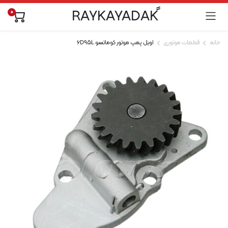
0
خانه
قطعات موتوری
اویل پمپ موتور کوماتسو 6D95L