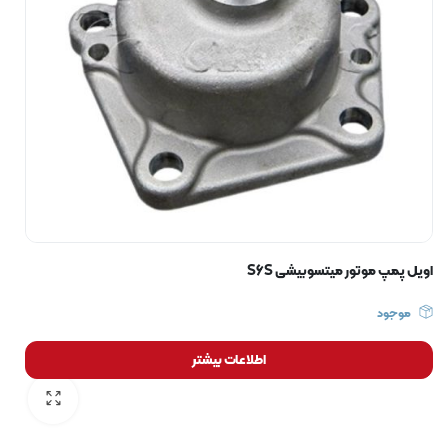
اویل پمپ موتور میتسوبیشی S6S
موجود
اطلاعات بیشتر