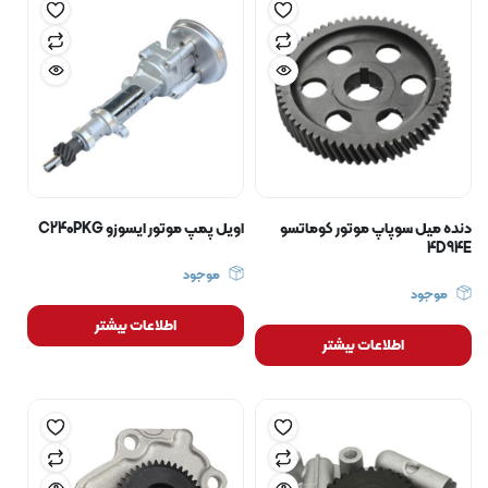
دنده میل سوپاپ موتور کوماتسو
اویل پمپ موتور ایسوزو C240PKG
4D94E
موجود
موجود
اطلاعات بیشتر
اطلاعات بیشتر