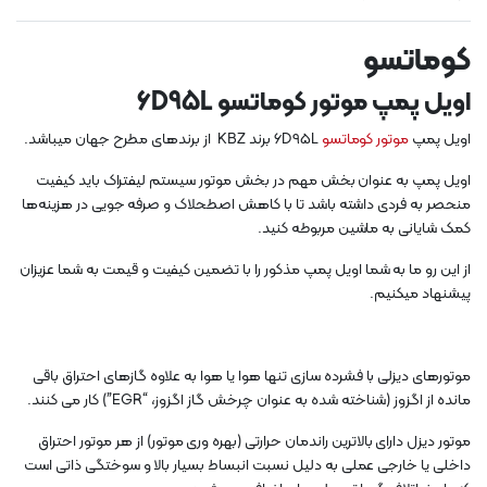
کوماتسو
اویل پمپ موتور کوماتسو 6D95L
اویل پمپ
موتور
کوماتسو
6D95L برند KBZ از برندهای مطرح جهان میباشد.
اویل پمپ به عنوان بخش مهم در بخش موتور سیستم لیفتراک باید کیفیت
منحصر به فردی داشته باشد تا با کاهش اصطحلاک و صرفه جویی در هزینه‌ها
کمک شایانی به ماشین مربوطه کنید.
از این رو ما به شما اویل پمپ مذکور را با تضمین کیفیت و قیمت به شما عزیزان
پیشنهاد میکنیم.
موتورهای دیزلی با فشرده سازی تنها هوا یا هوا به علاوه گازهای احتراق باقی
مانده از اگزوز (شناخته شده به عنوان چرخش گاز اگزوز، “EGR”) کار می کنند.
موتور دیزل دارای بالاترین راندمان حرارتی (بهره وری موتور) از هر موتور احتراق
داخلی یا خارجی عملی به دلیل نسبت انبساط بسیار بالا و سوختگی ذاتی است