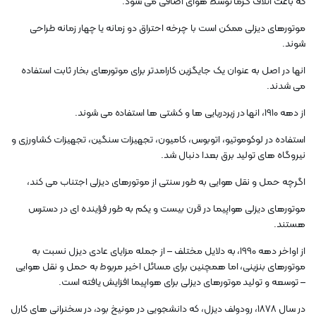
که باعث اتلاف گرما توسط هوای اضافی می شود.
موتورهای دیزلی ممکن است با چرخه احتراق دو زمانه یا چهار زمانه طراحی
شوند.
انها در اصل به عنوان یک جایگزین کارامدتر برای موتورهای بخار ثابت استفاده
می شدند.
از دهه 1910، انها در زیردریایی ها و کشتی ها استفاده می شوند.
استفاده در لوکوموتیو، اتوبوس، کامیون، تجهیزات سنگین، تجهیزات کشاورزی و
نیروگاه های تولید برق بعدا دنبال شد.
اگرچه حمل و نقل هوایی به طور سنتی از موتورهای دیزلی اجتناب می کند،
موتورهای دیزلی هواپیما در قرن بیست و یکم به طور فزاینده ای در دسترس
هستند.
از اواخر دهه 1990، به دلایل مختلف – از جمله مزایای عادی دیزل نسبت به
موتورهای بنزینی، اما همچنین برای مسائل اخیر مربوط به حمل و نقل هوایی
– توسعه و تولید موتورهای دیزلی برای هواپیما افزایش یافته است.
در سال 1878، رودولف دیزل، که دانشجویی در مونیخ بود، در سخنرانی های کارل