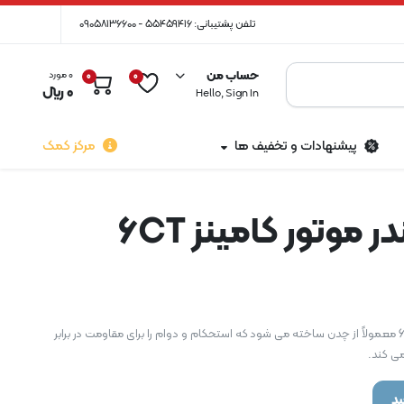
تلفن پشتیبانی: 55459416 - 09058136600
حساب من
0 مورد
0
0
0
﷼
Hello, Sign In
پیشنهادات و تخفیف ها
مرکز کمک
 موتور کامینز 6CT
بلوک سیلندر موتور کامینز 6CT معمولاً از چدن ساخته می شود که استحکام و دوام را برای مقاومت در برابر
می کند.
د