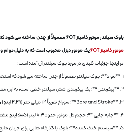
بلوک سیلندر موتور کامینز 6CT معمولاً از چدن ساخته می شود که استحکام و دوام را برای مقاومت در برابر فشارها و دماهای بالا فراهم می کند.
موتور کامینز 6CT
یک موتور دیزل محبوب است که به دلیل دوام و
در اینجا جزئیات کلیدی در مورد بلوک سیلندر آن آمده است:
1. **مواد**: بلوک سیلندر معمولاً از چدن ساخته می شود که استحکام و دوام را برای مقاومت در برابر فشارها و دماهای بالا فراهم می کند.
2. **پیکربندی**: یک پیکربندی شش سیلندر خطی است، به این معنی که همه سیلندرها در یک خط قرار گرفته اند.
3. **Bore and Stroke**: سوراخ تقریباً 114 میلی متر (4.49 اینچ) و ضربه حدود 135 میلی متر (5.32 اینچ) است.
4. **جابه جایی **: حجم کل موتور حدود 8.3 لیتر (505 اینچ مکعب) می باشد.
5. **سیستم خنک کننده**: بلوک با گذرگاه هایی برای جریان مایع خنک کننده برای حفظ دمای عملیاتی بهینه طراحی شده است.