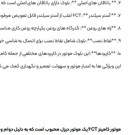
6. ** یاتاقان های اصلی **: بلوک دارای یاتاقان های اصلی است که میل لنگ را پشتیبانی می کند، معمولاً پنج یا هفت یاتاقان اصلی بسته به مدل خاص.
7. ** آستر سیلندر **: 6CT اغلب از آستر سیلندر قابل تعویض مرطوب استفاده می کند که می تواند بدون ماشینکاری بلوک تعویض شود و به نگهداری و طول عمر کمک می کند.
8. **راه های روغن **: گذرگاه های روغن یکپارچه روغن کاری مناسب قطعات متحرک داخل موتور را تضمین می کند.
9. **نقاط نصب**: بلوک شامل نقاط نصب برای اتصال به شاسی خودرو و لوازم جانبی مانند دینام و پمپ فرمان است.
10. **کاربردها**: این بلوک موتور در کاربردهای مختلفی از جمله کامیون، اتوبوس، تجهیزات ساختمانی و شناورهای دریایی استفاده می شود.
این ویژگی ها به اعتبار موتور و سهولت تعمیر و نگهداری کمک می ک
موتور کامینز 6CT یک موتور دیزل محبوب است که به دلیل دوام و عملکرد شناخته شده است.