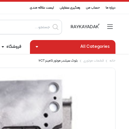
درباره ما
حساب من
رهگیری سفارش
لیست علاقه مندی
Products
search
All Categories
فروشگاه
خانه
قطعات موتوری
بلوک سیلندر موتور کامینز 6CT