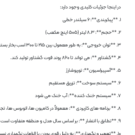
در اینجا جزئیات کلیدی وجود دارد:
1. **پیکربندی**: 6 سیلندر خطی
2. **حجم**: 8.3 لیتر (505 اینچ مکعب)
3. **توان خروجی**: به طور معمول بین 215 تا 300 اسب بخار بسته به مدل و کاربرد خاص متغیر است.
4. **گشتاور **: می تواند تا 860 پوند فوت گشتاور تولید کند.
5. **آسپیراسیون**: توربوشارژ
6. **سیستم سوخت**: تزریق مستقیم
7. **سیستم خنک کننده**: آب خنک می شود
8. ** برنامه های کاربردی **: معمولاً در کامیون ها، اتوبوس ها، تجهیزات ساختمانی و کاربردهای دریایی استفاده می شود.
9. **تطابق با انتشار **: بر اساس سال مدل و منطقه متفاوت است. مدل‌های جدیدتر ممکن است شامل فناوری‌های کنترل انتشار مانند EGR و SCR باشند.
10. **تعمیر و نگهداری**: به دلیل قوی بودن با الزامات نگهداری نسبتاً ساده شناخته شده است.