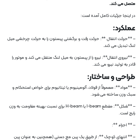
متصل می کند.
در اینجا جزئیات کامل آمده است:
عملکرد:
– **حرکت انتقال **: حرکت رفت و برگشتی پیستون را به حرکت چرخشی میل
لنگ تبدیل می کند.
– **نیروی انتقال**: نیرو را از پیستون به میل لنگ منتقل می کند و موتور را
قادر به تولید نیرو می کند.
طراحی و ساختار:
– **مواد**: معمولاً از فولاد، آلومینیوم یا تیتانیوم برای خواص استحکام و
سبک وزن ساخته می شود.
– **شکل**: مقطع I-beam یا H-beam برای نسبت بهینه مقاومت به وزن
رایج است.
– ** اجزاء **:
– ** انتهای کوچک **: از طریق یک پین مچ دستی (همچنین به عنوان پین