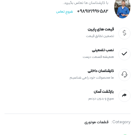
با کارشناسان ما تماس بگیرید.
989121996582+
شروع تماس
قیمت های پایین
تضمین تطابق قیمت
نصب تضمینی
همیشه قسمت درست
کارشناسان داخلی
ما محصولات خود را می شناسیم
بازگشت آسان
سریع و بدون دردسر
Category:
قطعات موتوری