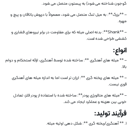
گوجون شناخته می شود) به پیستون متصل می شود.
– **بزرگ**: به میل لنگ متصل می شود، معمولاً با درپوش یاتاقان و پیچ و
مهره.
– **Shank**: بدنه اصلی میله که برای مقاومت در برابر نیروهای فشاری و
کششی طراحی شده است.
انواع:
– ** میله های آهنگری **: ساخته شده توسط آهنگری، ارائه استحکام و دوام
بالا.
– ** میله های ریخته گری **: ارزان تر است اما به اندازه میله های آهنگری
قوی نیست.
– **میله های متالورژی پودر**: ساخته شده با استفاده از پودر فلز، تعادل
خوبی بین هزینه و عملکرد ایجاد می کند.
فرآیند تولید:
1. ** آهنگری/ریخته گری **: شکل دهی اولیه میله.