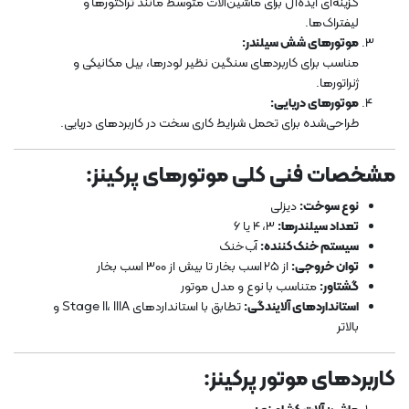
گزینه‌ای ایده‌آل برای ماشین‌آلات متوسط مانند تراکتورها و
لیفتراک‌ها.
موتورهای شش سیلندر:
مناسب برای کاربردهای سنگین نظیر لودرها، بیل مکانیکی و
ژنراتورها.
موتورهای دریایی:
طراحی‌شده برای تحمل شرایط کاری سخت در کاربردهای دریایی.
مشخصات فنی کلی موتورهای پرکینز:
نوع سوخت:
دیزلی
تعداد سیلندرها:
3، 4 یا 6
سیستم خنک‌کننده:
آب‌خنک
توان خروجی:
از 25 اسب بخار تا بیش از 300 اسب بخار
گشتاور:
متناسب با نوع و مدل موتور
استانداردهای آلایندگی:
تطابق با استانداردهای Stage II، IIIA و
بالاتر
کاربردهای موتور پرکینز: