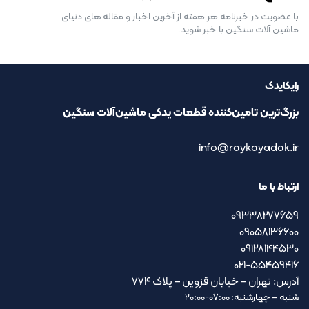
با عضویت در خبرنامه هر هفته از آخرین اخبار و مقاله های دنیای
ماشین آلات سنگین با خبر شوید.
رایکایدک
بزرگ‌ترین تامین‌کننده قطعات یدکی ماشین‌آلات سنگین
info@raykayadak.ir
ارتباط با ما
09338277659
09058136600
09128144530
021-55459416
آدرس: تهران – خیابان قزوین – پلاک ۷۷۴
شنبه – چهارشنبه: 07:00-20:00