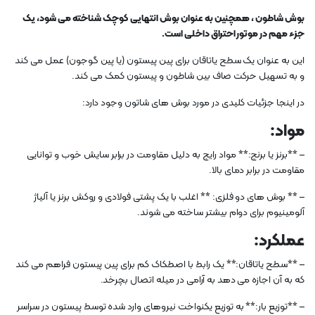
بوش شاطون ، همچنین به عنوان بوش انتهایی کوچک شناخته می شود، یک
جزء مهم در موتور احتراق داخلی است.
این به عنوان یک سطح یاتاقان برای پین پیستون (یا پین گوجون) عمل می کند
و به تسهیل حرکت صاف بین شاطون و پیستون کمک می کند.
در اینجا جزئیات کلیدی در مورد بوش های شاتون وجود دارد:
مواد:
– **برنز یا برنج:** مواد رایج به دلیل مقاومت در برابر سایش خوب و توانایی
مقاومت در برابر دمای بالا.
– ** بوش های دو فلزی: ** اغلب با یک پشتی فولادی و روکش برنز یا آلیاژ
آلومینیوم برای دوام بیشتر ساخته می شوند.
عملکرد:
– **سطح یاتاقان:** یک رابط با اصطکاک کم برای پین پیستون فراهم می کند
که به آن اجازه می دهد به آرامی در میله اتصال بچرخد.
– **توزیع بار:** به توزیع یکنواخت نیروهای وارد شده توسط پیستون در سراسر