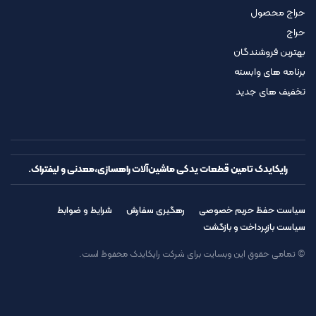
حراج محصول
حراج
بهترین فروشندگان
برنامه های وابسته
تخفیف های جدید
رایکایدک تامین قطعات یدکی ماشین‌آلات راهسازی،معدنی و لیفتراک.
سیاست حفظ حریم خصوصی
رهگیری سفارش
شرایط و ضوابط
سیاست بازپرداخت و بازگشت
© تمامی حقوق این وبسایت برای شرکت رایکایدک محفوظ است.