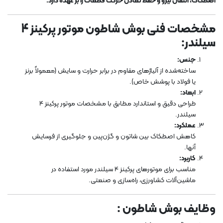
اصطکاک، انتقال نیرو و حفظ تعادل حرکت قطعات را بر عهده دارد.
مشخصات فنی بوش
شاطون
موتور پرکینز 4
سیلندر:
جنس:
ساخته‌شده از آلیاژهای مقاوم در برابر حرارت و سایش (معمولاً برنز
یا فولاد با پوشش خاص).
ابعاد:
طراحی دقیق و استاندارد مطابق با مشخصات موتور پرکینز 4
سیلندر.
عملکرد:
کاهش اصطکاک بین شاتون و گژن‌پین و جلوگیری از فرسایش
آنها.
کاربرد:
مناسب برای موتورهای پرکینز 4 سیلندر مورد استفاده در
ماشین‌آلات کشاورزی، راه‌سازی و صنعتی.
وظایف بوش شاطون :