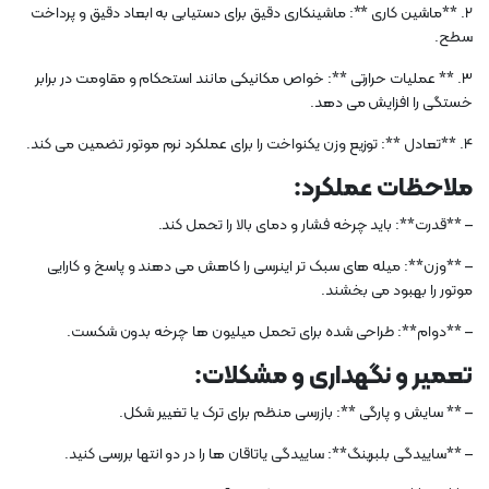
2. **ماشین کاری **: ماشینکاری دقیق برای دستیابی به ابعاد دقیق و پرداخت
سطح.
3. ** عملیات حرارتی **: خواص مکانیکی مانند استحکام و مقاومت در برابر
خستگی را افزایش می دهد.
4. **تعادل **: توزیع وزن یکنواخت را برای عملکرد نرم موتور تضمین می کند.
ملاحظات عملکرد:
– **قدرت**: باید چرخه فشار و دمای بالا را تحمل کند.
– **وزن**: میله های سبک تر اینرسی را کاهش می دهند و پاسخ و کارایی
موتور را بهبود می بخشند.
– **دوام**: طراحی شده برای تحمل میلیون ها چرخه بدون شکست.
تعمیر و نگهداری و مشکلات:
– ** سایش و پارگی **: بازرسی منظم برای ترک یا تغییر شکل.
– **ساییدگی بلبرینگ**: ساییدگی یاتاقان ها را در دو انتها بررسی کنید.