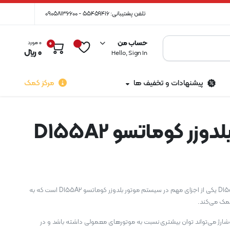
تلفن پشتیبانی: 55459416 - 09058136600
حساب من
0 مورد
0
0
﷼
Hello, Sign In
پیشنهادات و تخفیف ها
مرکز کمک
وزر کوماتسو D155A2
توربوشارژ بلدوزر کوماتسو D155A2 یکی از اجزای مهم در سیستم موتور بلدوزر کوماتسو D155A2 است که به
کمک می‌کند.
بوشارژ می‌تواند توان بیشتری نسبت به موتورهای معمولی داشته باشد و در