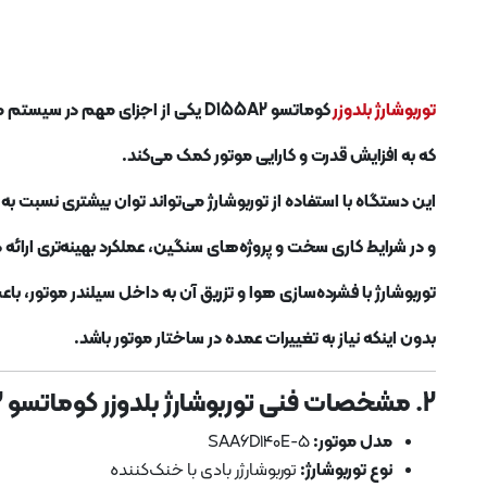
توربوشارژ بلدوزر
کوماتسو D155A2 یکی از اجزای مهم در سیستم موتور بلدوزر کوماتسو D155A2 است
که به افزایش قدرت و کارایی موتور کمک می‌کند.
این دستگاه با استفاده از توربوشارژ می‌تواند توان بیشتری نسبت 
و در شرایط کاری سخت و پروژه‌های سنگین، عملکرد بهینه‌تری ارائه
توربوشارژ با فشرده‌سازی هوا و تزریق آن به داخل سیلندر موتور، با
بدون اینکه نیاز به تغییرات عمده در ساختار موتور باشد.
2. مشخصات فنی توربوشارژ بلدوزر کوماتسو D155A2
مدل موتور:
SAA6D140E-5
نوع توربوشارژ:
توربوشارژر بادی با خنک‌کننده