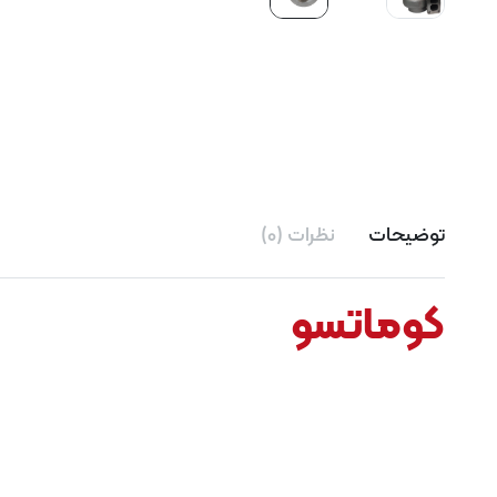
توضیحات
نظرات (0)
کوماتسو