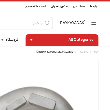
درباره ما
حساب من
رهگیری سفارش
لیست علاقه مندی
Products
search
All Categories
فروشگاه
خانه
توربو شارژ
توربوشارژ بلدوزر کوماتسو D155A2