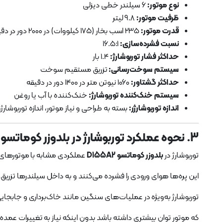
نوع موتور:
6 سیلندر خطی دیزلی
ظرفیت موتور:
9.8 لیتر
قدرت موتور:
235 اسب بخار (175 کیلووات) در 2000 دور در دقیقه
نسبت فشرده‌سازی:
16.5:1
حداکثر فشار توربوشارژ:
1.4 بار
سیستم سوخت‌رسانی:
تزریق مستقیم سوخت
حداکثر گشتاور:
1060 نیوتن متر در 1400 دور در دقیقه
سیستم خنک‌کننده توربوشارژ:
خنک‌کننده با آب یا روغن
اندازه توربوشارژر:
بسته به طراحی و نیاز موتور، اندازه توربوشار
3. نحوه عملکرد توربوشارژ در بلدوزر کوماتسو D155A2
توربوشارژ در
بلدوزر کوماتسو D155A2
عملکردی مشابه با موتورهای س
این پره‌ها هوای ورودی را فشرده می‌کنند و به داخل سیلندرها تزری
توربوشارژ به‌ویژه در عملیات‌های سنگین مانند خاک‌برداری و جابجای
که موتور توان بیشتری داشته باشد بدون اینکه نیاز به تغییرات عمده 