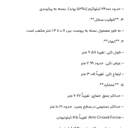
– حدود 24000 کیلوگرم (52910 پوند)، بسته به پیکربندی
3. **ظرفیت سطل**:
– به طور معمول بسته به پیوست بین 0.8 تا 1.4 متر مکعب است
4. **ابعاد**:
– طول کلی: تقریبا 9.57 متر
– عرض کلی: حدود 2.99 متر
– ارتفاع کلی: تقریباً 3.05 متر
5. **عملکرد**:
– حداکثر عمق حفاری: تقریباً 6.67 متر
– حداکثر دسترسی در سطح زمین: حدود 10.21 متر
– Arm Crowd Force: تقریباً 125 کیلونیوتن