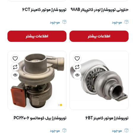
حلزونی توربوشارژ لودر کاترپیلار 988B
توربو شارژ موتور کامینز 6CT
موجود
موجود
اطلاعات بیشتر
اطلاعات بیشتر
توربوشارژ موتور کامینز 6BT
توربوشارژ بیل کوماتسو PC220-6
موجود
موجود