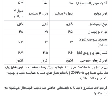
قدرت موتور (اسب بخار)
160
150
163
دیزل 4
نوع موتور
دیزل 4 سیلندر
دیزل 4 سیلندر
سیلندر
نوع توربوشارژ
گازی
گازی
گازی
توان توربوشارژ
45
40
48
مصرف سوخت (لتر در
16.2
15
16
ساعت)
فشار هوای ورودی (بار)
2.6
2.5
2.7
نوع گازهای خروجی
اگزوز
اگزوز
اگزوز
این جدول به شما کمک می‌کند تا بتوانید ویژگی‌ها و مشخصات توربوشارژ بیل
مکانیکی هیتاچی ZX240-5 را با سایر مدل‌های مشابه مقایسه کنید و بهترین
انتخاب را داشته باشید.
اگر سوالات بیشتری دارید یا به راهنمایی خاصی نیاز دارید، خوشحال می‌شوم که
کمک کنم!