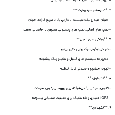
– نیروی حفاری سطل: حدود 183 کیلو نیوتن
6. **سیستم هیدرولیک**:
– جریان هیدرولیک: سیستم با کارایی بالا با توزیع کارآمد جریان
– پمپ های اصلی: پمپ های پیستونی محوری با جابجایی متغیر
7. **ویژگی های کابین**:
– طراحی ارگونومیک برای راحتی اپراتور
– مجهز به سیستم های کنترل و مانیتورینگ پیشرفته
– تهویه مطبوع و صندلی قابل تنظیم
8. **تکنولوژی**:
– فناوری هیدرولیک پیشرفته برای بهبود بهره وری سوخت
– GPS اختیاری و تله ماتیک برای مدیریت عملیاتی پیشرفته
9. **نگهداری**: