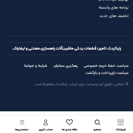
برنامه های وابسته
تخفیف های جدید
رایکایدک تامین قطعات یدکی ماشین‌آلات راهسازی،معدنی و لیفتراک.
سیاست حفظ حریم خصوصی
رهگیری سفارش
شرایط و ضوابط
سیاست بازپرداخت و بازگشت
© تمامی حقوق این وبسایت برای شرکت رایکایدک محفوظ است.
فروشگاه
جستجو
علاقه مندی ها
حساب کاربری
دسته‌بندی‌ها