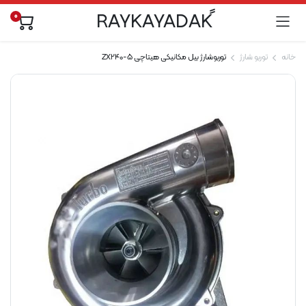
0
خانه
توربو شارژ
توربوشارژ بیل مکانیکی هیتاچی ZX240-5