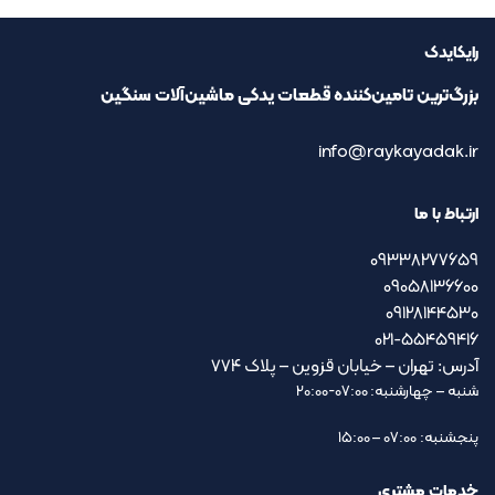
رایکایدک
بزرگ‌ترین تامین‌کننده قطعات یدکی ماشین‌آلات سنگین
info@raykayadak.ir
ارتباط با ما
09338277659
09058136600
09128144530
021-55459416
آدرس: تهران – خیابان قزوین – پلاک ۷۷۴
شنبه – چهارشنبه: 07:00-20:00
پنجشنبه: 07:00 – 15:00
خدمات مشتری