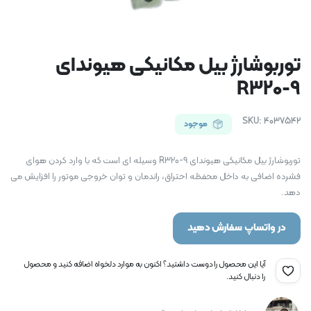
توربوشارژ بیل مکانیکی هیوندای
R320-9
SKU:
4037542
موجود
توربوشارژ بیل مکانیکی هیوندای R320-9 وسیله ای است که با وارد کردن هوای
فشرده اضافی به داخل محفظه احتراق، راندمان و توان خروجی موتور را افزایش می
دهد.
در واتساپ سفارش دهید
آیا این محصول را دوست داشتید؟ اکنون به موارد دلخواه اضافه کنید و محصول
را دنبال کنید.