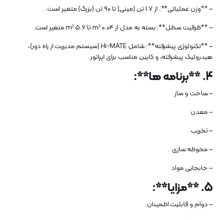
– **وزن عملیاتی**: از 1.7 تن (مینی) تا 90 تن (بزرگ) متغیر است.
– **ظرفیت سطل**: بسته به مدل از 0.04 m³ تا 5.6 ​​m³ متغیر است.
– **تکنولوژی پیشرفته**: شامل Hi-MATE (سیستم مدیریت از راه دور)،
هیدرولیک پیشرفته، و کابین مناسب برای اپراتور.
4. **برنامه ها**:
– ساخت و ساز
– معدن
– تخریب
– محوطه سازی
– جابجایی مواد
5. **مزایا**:
– دوام و قابلیت اطمینان.