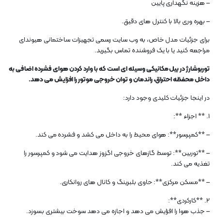
– هزینه نگهداری پایین
– بهره وری بالا با کنترل های دقیق.
برای جزئیات مدل خاص، به وب سایت رسمی تجهیزات ساختمانی هیوندای
مراجعه کنید یا با یک فروشنده تماس بگیرید.
توربوشارژ در بیل مکانیکی وسیله ای است که با وارد کردن هوای فشرده اضافی به
داخل محفظه احتراق، راندمان و توان خروجی موتور را افزایش می دهد.
در اینجا جزئیات کلیدی وجود دارد:
1. ** اجزاء **:
– **کمپرسور**: هوای محیط را به داخل می کشد و فشرده می کند.
– **توربین**: توسط گازهای خروجی اگزوز هدایت می شود و کمپرسور را
تغذیه می کند.
– **مسکن مرکزی**: حاوی بلبرینگ و کانال های روانکاری.
2. **کارکردی**:
– جذب هوا را افزایش می دهد و اجازه می دهد سوخت بیشتری بسوزد.