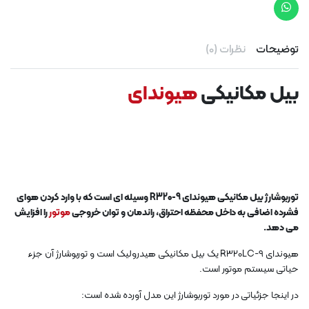
توضیحات
نظرات (0)
بیل مکانیکی
هیوندای
توربوشارژ بیل مکانیکی هیوندای R320-9 وسیله ای است که با وارد کردن هوای
فشرده اضافی به داخل محفظه احتراق، راندمان و توان خروجی
موتور
را افزایش
می دهد.
هیوندای R320LC-9 یک بیل مکانیکی هیدرولیک است و توربوشارژ آن جزء
حیاتی سیستم موتور است.
در اینجا جزئیاتی در مورد توربوشارژ این مدل آورده شده است: