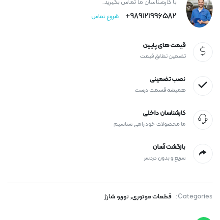
با کارشناسان ما تماس بگیرید.
989121996582+
شروع تماس
قیمت های پایین
تضمین تطابق قیمت
نصب تضمینی
همیشه قسمت درست
کارشناسان داخلی
ما محصولات خود را می شناسیم
بازگشت آسان
سریع و بدون دردسر
,
Categories:
قطعات موتوری
توربو شارژ