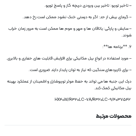
– تاخیر توربو: تاخیر بین ورودی دریچه گاز و پاسخ توربو.
– گرمای بیش از حد: اگر به درستی خنک نشود ممکن است رخ دهد.
– سایش و پارگی: یاتاقان ها و مهر و موم ها ممکن است به مرور زمان خراب
شوند.
6. **برنامه ها**:
– مورد استفاده در انواع بیل مکانیکی برای افزایش قابلیت های حفاری و بالابری.
– برای کاربردهای سنگین که نیاز به توان پایدار دارند ضروری است.
درک این جنبه ها می تواند به حفظ موثر توربوشارژر و اطمینان از عملکرد بهینه
بیل مکانیکی کمک کند.
4037542/HX40W/R320LC-7A/R320LC-9
محصولات مرتبط