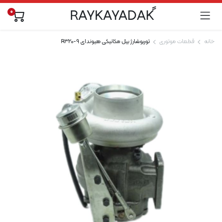
0
خانه
قطعات موتوری
توربوشارژ بیل مکانیکی هیوندای R320-9