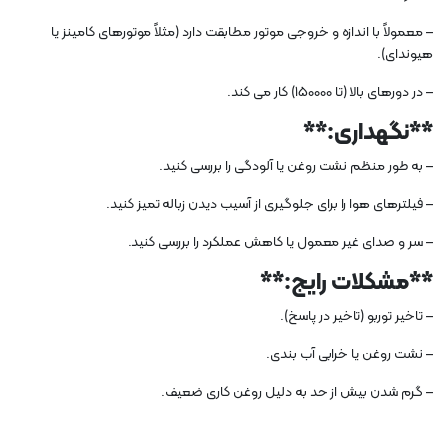
– معمولاً با اندازه و خروجی موتور مطابقت دارد (مثلاً موتورهای کامینز یا
هیوندای).
– در دورهای بالا (تا 150000) کار می کند.
**نگهداری:**
– به طور منظم نشت روغن یا آلودگی را بررسی کنید.
– فیلترهای هوا را برای جلوگیری از آسیب دیدن زباله تمیز کنید.
– سر و صدای غیر معمول یا کاهش عملکرد را بررسی کنید.
**مشکلات رایج:**
– تاخیر توربو (تاخیر در پاسخ).
– نشت روغن یا خرابی آب بندی.
– گرم شدن بیش از حد به دلیل روغن کاری ضعیف.