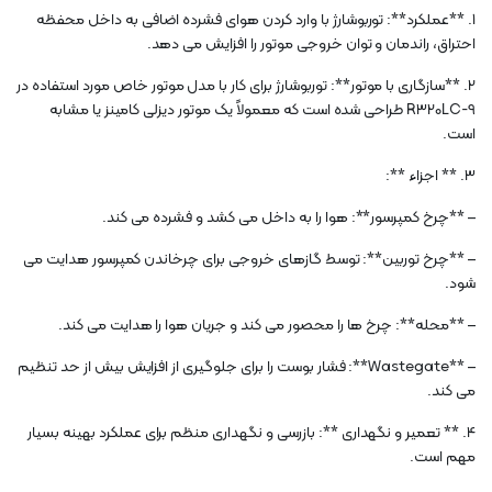
1. **عملکرد**: توربوشارژ با وارد کردن هوای فشرده اضافی به داخل محفظه
احتراق، راندمان و توان خروجی موتور را افزایش می دهد.
2. **سازگاری با موتور**: توربوشارژ برای کار با مدل موتور خاص مورد استفاده در
R320LC-9 طراحی شده است که معمولاً یک موتور دیزلی کامینز یا مشابه
است.
3. ** اجزاء **:
– **چرخ کمپرسور**: هوا را به داخل می کشد و فشرده می کند.
– **چرخ توربین**: توسط گازهای خروجی برای چرخاندن کمپرسور هدایت می
شود.
– **محله**: چرخ ها را محصور می کند و جریان هوا را هدایت می کند.
– **Wastegate**: فشار بوست را برای جلوگیری از افزایش بیش از حد تنظیم
می کند.
4. ** تعمیر و نگهداری **: بازرسی و نگهداری منظم برای عملکرد بهینه بسیار
مهم است.