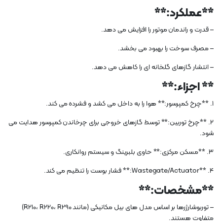
**عملکرد:**
– قدرت و راندمان موتور را افزایش می دهد.
– مصرف سوخت را بهبود می بخشد.
– انتشار گازهای گلخانه ای را کاهش می دهد.
** اجزاء:**
1. **چرخ کمپرسور:** هوا را به داخل می کشد و فشرده می کند.
2. **چرخ توربین:** توسط گازهای خروجی برای چرخاندن کمپرسور هدایت می
شود.
3. **مسکن مرکزی:** حاوی بلبرینگ و سیستم روانکاری.
4. **Wastegate/Actuator:** فشار بوست را تنظیم می کند.
**مشخصات:**
– توربوشارژرها بر اساس مدل های بیل مکانیکی (مانند R210، R220، R290)
متفاوت هستند.