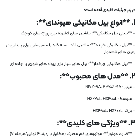
در زیر جزئیات کلیدی آمده است:
1. **انواع بیل مکانیکی هیوندای**:
– **مینی بیل مکانیکی**: ماشین های فشرده برای پروژه های کوچک.
– **بیل مکانیکی خزنده**: ماشین آلات همه کاره با مسیرهایی برای پایداری در
زمین های ناهموار.
– **بیل مکانیکی چرخدار**: بیل های سیار برای پروژه های شهری یا جاده ای.
2. **مدل های محبوب**:
– مینی: R17Z-9A، R35Z-9A
– متوسط: HX220L، HX300L
– بزرگ: HX480L، HX900L
3. **ویژگی های کلیدی**:
– **قدرت موتور**: موتورهای کم مصرف (مطابق با ردیف 4 نهایی/مرحله V).