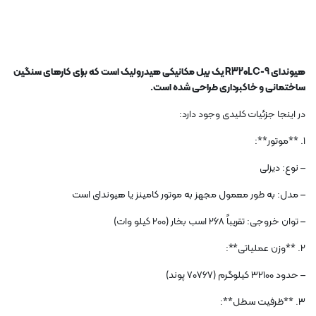
هیوندای R320LC-9 یک بیل مکانیکی هیدرولیک است که برای کارهای سنگین
ساختمانی و خاکبرداری طراحی شده است.
در اینجا جزئیات کلیدی وجود دارد:
1. **موتور**:
– نوع: دیزلی
– مدل: به طور معمول مجهز به موتور کامینز یا هیوندای است
– توان خروجی: تقریباً 268 اسب بخار (200 کیلو وات)
2. **وزن عملیاتی**:
– حدود 32100 کیلوگرم (70767 پوند)
3. **ظرفیت سطل**: