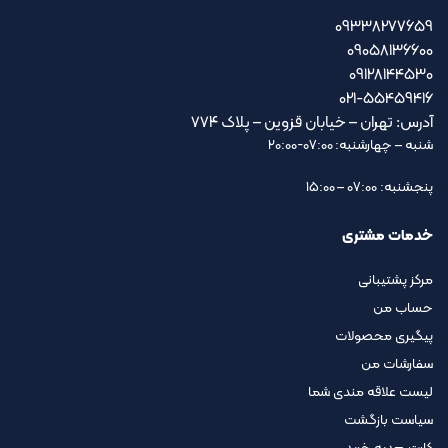
09338277659
09058136600
09128144530
021-55459416
آدرس: تهران – خیابان قزوین – پلاک ۷۷۴
شنبه – چهارشنبه: 07:00-20:00
پنجشنبه: 07:00 – 15:00
خدمات مشتری
مرکز پشتیبانی
حساب من
پیگیری محصولات
سفارشات من
لیست علاقه مندی شما
سیاست بازگشت