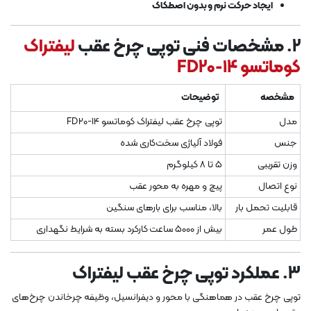
ایجاد حرکت نرم و بدون اصطکاک
2. مشخصات فنی توپی چرخ عقب
لیفتراک
کوماتسو FD20-14
مشخصه
توضیحات
مدل
توپی چرخ عقب لیفتراک کوماتسو FD20-14
جنس
فولاد آلیاژی سخت‌کاری شده
وزن تقریبی
5 تا 8 کیلوگرم
نوع اتصال
پیچ و مهره به محور عقب
قابلیت تحمل بار
بالا، مناسب برای بارهای سنگین
طول عمر
بیش از 5000 ساعت کارکرد بسته به شرایط نگهداری
3. عملکرد توپی چرخ عقب لیفتراک
توپی چرخ عقب در هماهنگی با محور و دیفرانسیل، وظیفه چرخاندن چرخ‌های