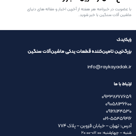
با عضویت در خبرنامه هر هفته از آخرین اخبار و مقاله های دنیای
ماشین آلات سنگین با خبر شوید.
رایکایدک
بزرگ‌ترین تامین‌کننده قطعات یدکی ماشین‌آلات سنگین
info@raykayadak.ir
ارتباط با ما
09338277659
09058136600
09128144530
021-55459416
آدرس: تهران – خیابان قزوین – پلاک ۷۷۴
شنبه – چهارشنبه: 07:00-20:00