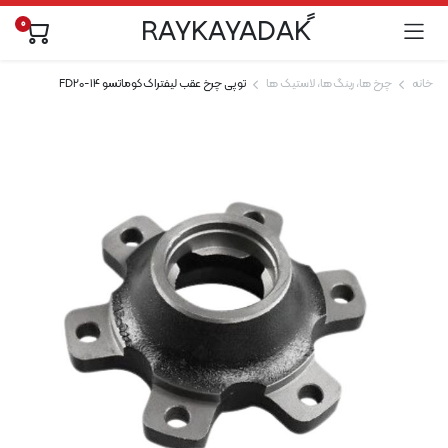
0
خانه
چرخ ها، رینگ ها، لاستیک ها
توپی چرخ عقب لیفتراک کوماتسو FD20-14