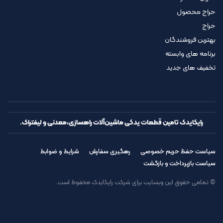
حراج محصول
حراج
بهترین فروشندگان
برنامه های وابسته
تخفیف های جدید
رایکایدک تامین قطعات یدکی ماشین‌آلات راهسازی،معدنی و لیفتراک.
سیاست حفظ حریم خصوصی
رهگیری سفارش
شرایط و ضوابط
سیاست بازپرداخت و بازگشت
© تمامی حقوق این وبسایت برای شرکت رایکایدک محفوظ است.