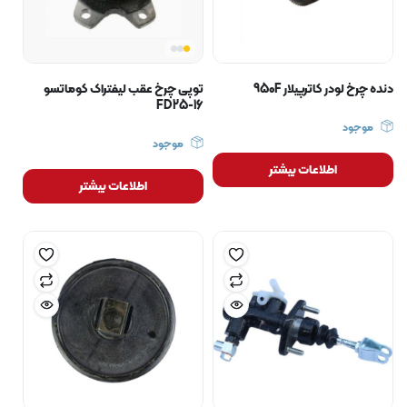
دنده چرخ لودر کاترپیلار 950F
توپی چرخ عقب لیفتراک کوماتسو
FD25-16
موجود
موجود
اطلاعات بیشتر
اطلاعات بیشتر