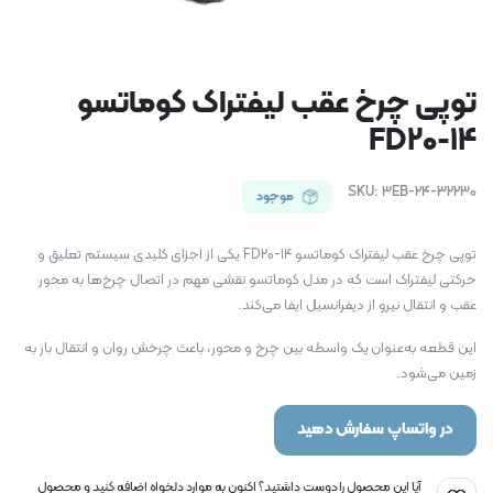
توپی چرخ عقب لیفتراک کوماتسو
FD20-14
SKU:
3EB-24-32230
موجود
توپی چرخ عقب لیفتراک کوماتسو FD20-14 یکی از اجزای کلیدی سیستم تعلیق و
حرکتی لیفتراک است که در مدل کوماتسو نقشی مهم در اتصال چرخ‌ها به محور
عقب و انتقال نیرو از دیفرانسیل ایفا می‌کند.
این قطعه به‌عنوان یک واسطه بین چرخ و محور، باعث چرخش روان و انتقال بار به
زمین می‌شود.
در واتساپ سفارش دهید
آیا این محصول را دوست داشتید؟ اکنون به موارد دلخواه اضافه کنید و محصول