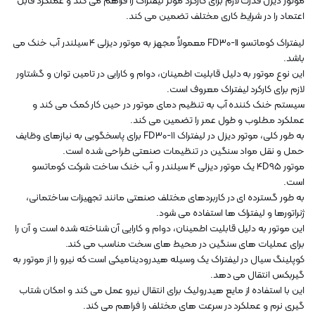
موتور دیزل قدرت لازم برای کارکرد موثر لیفتراک را فراهم می کند و عملکرد قابل
اعتماد را در شرایط کاری مختلف تضمین می کند.
لیفتراک کوماتسو FD30-11 معمولاً مجهز به موتور دیزلی 4 سیلندر آب خنک می
باشد.
این نوع موتور به دلیل قابلیت اطمینان، دوام و کارایی در تامین توان و گشتاور
لازم برای کارکرد لیفتراک معروف است.
سیستم خنک کننده آب به تنظیم دمای موتور در حین کار کمک می کند و
عملکرد مطلوب و طول عمر را تضمین می کند.
به طور کلی، موتور دیزل در لیفتراک FD30-11 برای پاسخگویی به نیازهای وظایف
حمل و نقل مواد سنگین در تنظیمات صنعتی طراحی شده است.
موتور 4D95 یک موتور دیزلی 4 سیلندر و آب خنک ساخت شرکت کوماتسو
است.
به طور گسترده ای در کاربردهای مختلف صنعتی مانند تجهیزات ساختمانی،
ژنراتورها و لیفتراک ها استفاده می شود.
این موتور به دلیل قابلیت اطمینان، دوام و کارایی آن شناخته شده است و آن را
برای عملیات های سنگین در محیط های سخت مناسب می کند.
کوپلینگ سیال در لیفتراک یک وسیله هیدرودینامیکی است که نیرو را از موتور به
گیربکس انتقال می دهد.
این با استفاده از مایع هیدرولیک برای انتقال نیرو عمل می کند و امکان شتاب
گیری نرم و عملکرد در سرعت های مختلف را فراهم می کند.