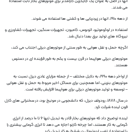
انها در اصل به عنوان یک جایگزین کارامدتر برای موتورهای بخار ثابت استفاده
می شدند.
از دهه 1910، انها در زیردریایی ها و کشتی ها استفاده می شوند.
استفاده در لوکوموتیو، اتوبوس، کامیون، تجهیزات سنگین، تجهیزات کشاورزی و
نیروگاه های تولید برق بعدا دنبال شد.
اگرچه حمل و نقل هوایی به طور سنتی از موتورهای دیزلی اجتناب می کند،
موتورهای دیزلی هواپیما در قرن بیست و یکم به طور فزاینده ای در دسترس
هستند.
از اواخر دهه 1990، به دلایل مختلف – از جمله مزایای عادی دیزل نسبت به
موتورهای بنزینی، اما همچنین برای مسائل اخیر مربوط به حمل و نقل هوایی
– توسعه و تولید موتورهای دیزلی برای هواپیما افزایش یافته است.
در سال 1878، رودولف دیزل، که دانشجویی در مونیخ بود، در سخنرانی های کارل
فون لینده شرکت کرد.
لینده توضیح داد که موتورهای بخار قادر به تبدیل تنها ۶ تا ۱۰ درصد از انرژی
گرمایی به کار هستند، اما چرخه کارنو اجازه می دهد تا انرژی گرمایی بیشتری را
با استفاده از تغییر ایزوترمال در شرایط به کار تبدیل کند.