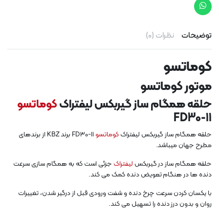
توضیحات
نظرات (0)
کوماتسو
موتور کوماتسو
حلقه همگام ساز گیربکس لیفتراک
کوماتسو
FD30-11
حلقه همگام ساز گیربکس لیفتراک
کوماتسو
FD30-11 برند KBZ از برندهای
مطرح جهان میباشد.
حلقه همگام ساز در گیربکس
لیفتراک
جزئی است که به همگام سازی سرعت
دنده ها در هنگام تعویض دنده کمک می کند.
با یکسان کردن سرعت چرخ دنده و شفت ورودی قبل از درگیر شدن، تغییرات
روان و بدون درز دنده را تسهیل می کند.