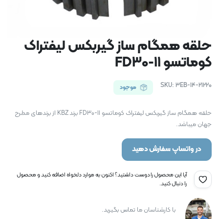
حلقه همگام ساز گیربکس لیفتراک
کوماتسو FD30-11
SKU:
3EB-14-21220
موجود
حلقه همگام ساز گیربکس لیفتراک کوماتسو FD30-11 برند KBZ از برندهای مطرح
جهان میباشد.
در واتساپ سفارش دهید
آیا این محصول را دوست داشتید؟ اکنون به موارد دلخواه اضافه کنید و محصول
را دنبال کنید.
با کارشناسان ما تماس بگیرید.