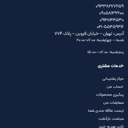
09338277659
09058136600
09128144530
021-55459416
آدرس: تهران – خیابان قزوین – پلاک ۷۷۴
شنبه – چهارشنبه: 07:00-20:00
پنجشنبه: 07:00 – 15:00
خدمات مشتری
مرکز پشتیبانی
حساب من
پیگیری محصولات
سفارشات من
لیست علاقه مندی شما
سیاست بازگشت
کارت هدیه خرید