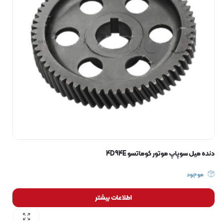
دنده میل سوپاپ موتور کوماتسو 4D94E
موجود
اطلاعات بیشتر