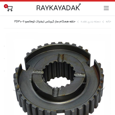
0
خانه
دسته بندی نشده
حلقه همگام ساز گیربکس لیفتراک کوماتسو FD30-11