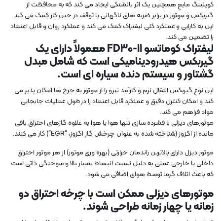
کوپلینگ مایع همچنین یک اثر بالشتکی ایجاد می کند که به محافظت از
گیربکس و موتور در برابر ضربه های ناگهانی یا توقف در حین کار کمک می کند.
این به کارایی و عملکرد کلی لیفتراک کمک می کند و عملکرد روان و قابل اعتماد
را تضمین می کند.
لیفتراک کوماتسو FD30-11 معمولاً دارای یک
گیربکس هیدرودینامیکی است که شامل مبدل
گشتاور و سیستم دنده سیاره ای است.
این نوع گیربکس انتقال نرم و کارآمد نیرو را از موتور به چرخ ها امکان پذیر می
کند و امکان کنترل دقیق و عملکرد قابل اعتماد را در طول عملیات جابجایی
مواد فراهم می کند.
موتورهای دیزلی با فشرده سازی تنها هوا یا هوا به علاوه گازهای احتراق باقی
مانده از اگزوز (شناخته شده به عنوان چرخش گاز اگزوز، “EGR”) کار می کنند.
موتور دیزل دارای بالاترین راندمان حرارتی (بهره وری موتور) از هر موتور احتراق
داخلی یا خارجی عملی به دلیل نسبت انبساط بسیار بالا و سوختگی ذاتی است
که باعث اتلاف گرما توسط هوای اضافی می شود.
موتورهای دیزلی ممکن است با چرخه احتراق دو
زمانه یا چهار زمانه طراحی شوند.