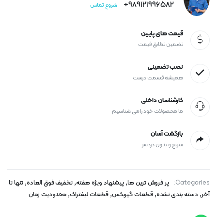
989121996582+
شروع تماس
قیمت های پایین
تضمین تطابق قیمت
نصب تضمینی
همیشه قسمت درست
کارشناسان داخلی
ما محصولات خود را می شناسیم
بازگشت آسان
سریع و بدون دردسر
,
,
,
Categories:
پر فروش ترین ها
پیشنهاد ویژه هفته
تخفیف فوق العاده
تنها تا
,
,
,
,
آخر
دسته بندی نشده
قطعات گیربکس
قطعات لیفتراک
محدودیت زمان