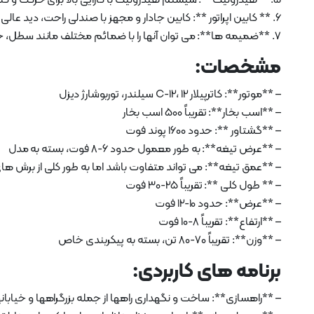
5. **هیدرولیک**: سیستم هیدرولیک با کارایی بالا برای حرکت و کنترل موثر تیغه.
6. ** کابین اپراتور **: کابین جادار و مجهز با صندلی راحت، دید عالی و ابزار دقیق پیشرفته.
7. **ضمیمه ها**: می توان آنها را با ضمائم مختلف مانند سطل، چاک دهنده و گاوآهن برای کارهای مختلف نصب کرد.
مشخصات:
– **موتور**: کاترپیلار C-12، 12 سیلندر، توربوشارژ دیزل
– **اسب بخار**: تقریباً 500 اسب بخار
– **گشتاور **: حدود 1600 پوند فوت
– **عرض تیغه**: به طور معمول حدود 6-8 فوت، بسته به مدل
– **عمق تیغه**: می تواند متفاوت باشد اما به طور کلی از برش ه
– ** طول کلی **: تقریباً 25-30 فوت
– **عرض**: حدود 10-12 فوت
– **ارتفاع**: تقریباً 8-10 فوت
– **وزن**: تقریباً 70-80 تن، بسته به پیکربندی خاص
برنامه های کاربردی:
– **راهسازی**: ساخت و نگهداری راهها از جمله بزرگراهها و خیابانه