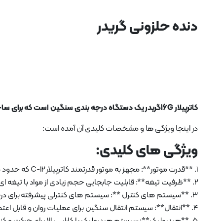
دنده حلزونی گریدر
کاترپیلار 16Gگریدر یک دستگاه درجه بندی سنگین است که برای ساخت و ساز جاده و سایر پروژه های زمینی در مقیاس بزرگ طراحی شده است.
در اینجا ویژگی ها و مشخصات کلیدی آن آمده است:
ویژگی های کلیدی:
1. **قدرت موتور**: مجهز به موتور قدرتمند کاترپیلار C-12 که حدود 500 اسب بخار قدرت دارد.
2. **ظرفیت تیغه**: قابلیت جابجایی حجم زیادی از مواد با تیغه ای مقاوم که برای برش و برداشت کارآمد طراحی شده است.
3. **سیستم های کنترل **: سیستم های کنترلی پیشرفته برای درجه بندی دقیق و کنترل شیب، که نتایج ثابت و دقیق را تضمین می کند.
4. **انتقال**: سیستم انتقال سنگین برای عملیات روان و قابل اعتماد در مناطق مختلف.