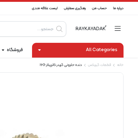
درباره ما
حساب من
رهگیری سفارش
لیست علاقه مندی
Products
search
All Categories
فروشگاه
خانه
قطعات گیربکس
دنده حلزونی گریدر کاترپیلار 16G