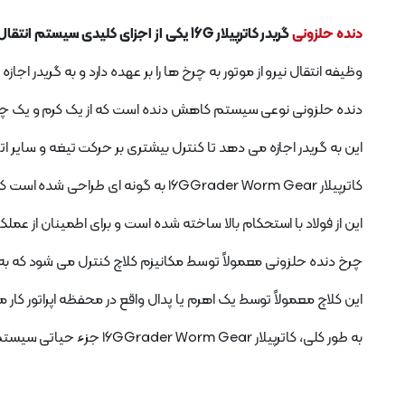
دنده حلزونی
گریدر کاترپیلار 16G یکی از اجزای کلیدی سیستم انتقال در گریدر است.
وظیفه انتقال نیرو از موتور به چرخ ها را بر عهده دارد و به گریدر ا
دنده حلزونی نوعی سیستم کاهش دنده است که از یک کرم و یک چر
این به گریدر اجازه می دهد تا کنترل بیشتری بر حرکت تیغه و سایر ا
کاترپیلار 16GGrader Worm Gear به گونه ای طراحی شده است که در برابر بارها و تنش های زیاد در عملیات گریدر مقاومت کند.
این از فولاد با استحکام بالا ساخته شده است و برای اطمینان از ع
چرخ دنده حلزونی معمولاً توسط مکانیزم کلاچ کنترل می شود که به اپرات
این کلاچ معمولاً توسط یک اهرم یا پدال واقع در محفظه اپراتور کار م
به طور کلی، کاترپیلار 16GGrader Worm Gear جزء حیاتی سیستم انتقال گریدر است و طراحی و عملکرد آن برای عملکرد کارآمد و موثر دستگاه ضروری است.