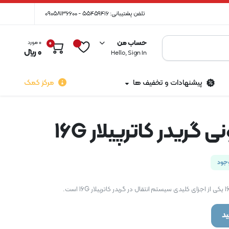
تلفن پشتیبانی: 55459416 - 09058136600
حساب من
0 مورد
0
0
﷼
Hello, Sign In
پیشنهادات و تخفیف ها
مرکز کمک
 گریدر کاترپیلار 16G
جود
د