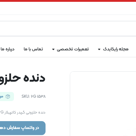
مجله رایکایدک
تعمیرات تخصصی
تماس با ما
درباره ما
دنده حلزونی
6G 1538
SKU:
مو
دنده حلزونی گریدر کاترپیلار 16G یکی از اجزای کلیدی سیستم انتقال در گریدر کاترپیلار 16G است.
در واتساپ سفارش دهی