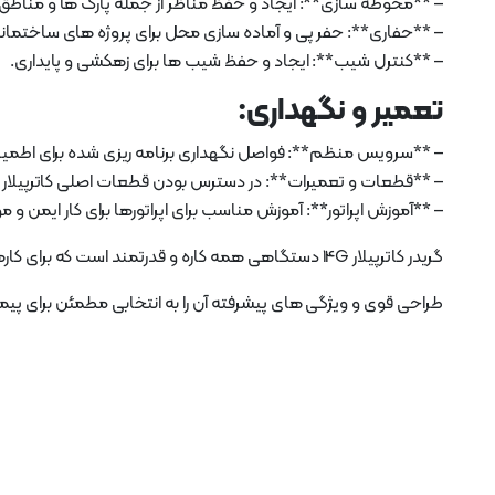
– **محوطه سازی**: ایجاد و حفظ مناظر از جمله پارک ها و مناطق
– **حفاری**: حفر پی و آماده سازی محل برای پروژه های ساختمان
– **کنترل شیب**: ایجاد و حفظ شیب ها برای زهکشی و پایداری.
تعمیر و نگهداری:
– **سرویس منظم**: فواصل نگهداری برنامه ریزی شده برای اطمین
– **قطعات و تعمیرات**: در دسترس بودن قطعات اصلی کاترپیلار و
– **آموزش اپراتور**: آموزش مناسب برای اپراتورها برای کار ایمن و مو
گریدر کاترپیلار 14G دستگاهی همه کاره و قدرتمند است که برای کارهای سخت ساختمانی و درجه بندی مناسب است.
طراحی قوی و ویژگی های پیشرفته آن را به انتخابی مطمئن برای پی