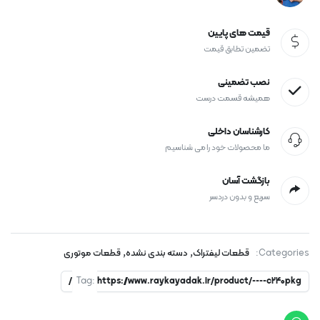
قیمت های پایین
تضمین تطابق قیمت
نصب تضمینی
همیشه قسمت درست
کارشناسان داخلی
ما محصولات خود را می شناسیم
بازگشت آسان
سریع و بدون دردسر
,
,
Categories:
قطعات لیفتراک
دسته بندی نشده
قطعات موتوری
Tag:
https://www.raykayadak.ir/product/----c240pkg/