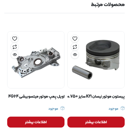
محصولات مرتبط
پیستون موتور نیسان K21 سایز +0.75
اویل پمپ موتور میتسوبیشی 4G64
موجود
موجود
اطلاعات بیشتر
اطلاعات بیشتر