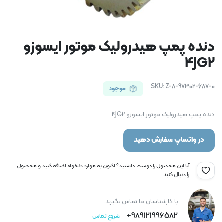
دنده پمپ هیدرولیک موتور ایسوزو
4JG2
SKU:
Z-8-97302-687-0
موجود
دنده پمپ هیدرولیک موتور ایسوزو 4JG2
در واتساپ سفارش دهید
آیا این محصول را دوست داشتید؟ اکنون به موارد دلخواه اضافه کنید و محصول
را دنبال کنید.
با کارشناسان ما تماس بگیرید.
989121996582+
شروع تماس