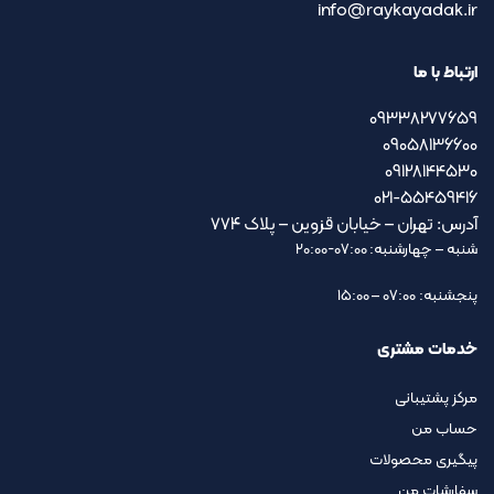
info@raykayadak.ir
ارتباط با ما
09338277659
09058136600
09128144530
021-55459416
آدرس: تهران – خیابان قزوین – پلاک ۷۷۴
شنبه – چهارشنبه: 07:00-20:00
پنجشنبه: 07:00 – 15:00
خدمات مشتری
مرکز پشتیبانی
حساب من
پیگیری محصولات
سفارشات من