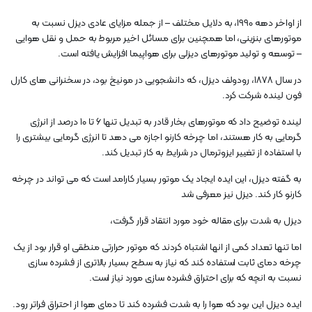
از اواخر دهه 1990، به دلایل مختلف – از جمله مزایای عادی دیزل نسبت به
موتورهای بنزینی، اما همچنین برای مسائل اخیر مربوط به حمل و نقل هوایی
– توسعه و تولید موتورهای دیزلی برای هواپیما افزایش یافته است.
در سال 1878، رودولف دیزل، که دانشجویی در مونیخ بود، در سخنرانی های کارل
فون لینده شرکت کرد.
لینده توضیح داد که موتورهای بخار قادر به تبدیل تنها ۶ تا ۱۰ درصد از انرژی
گرمایی به کار هستند، اما چرخه کارنو اجازه می دهد تا انرژی گرمایی بیشتری را
با استفاده از تغییر ایزوترمال در شرایط به کار تبدیل کند.
به گفته دیزل، این ایده ایجاد یک موتور بسیار کارامد است که می تواند در چرخه
کارنو کار کند. دیزل نیز معرفی شد
دیزل به شدت برای مقاله خود مورد انتقاد قرار گرفت،
اما تنها تعداد کمی از انها اشتباه کردند که موتور حرارتی منطقی او قرار بود از یک
چرخه دمای ثابت استفاده کند که نیاز به سطح بسیار بالاتری از فشرده سازی
نسبت به انچه که برای احتراق فشرده سازی مورد نیاز است.
ایده دیزل این بود که هوا را به شدت فشرده کند تا دمای هوا از احتراق فراتر رود.