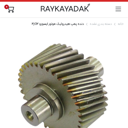
0
خانه
دسته بندی نشده
دنده پمپ هیدرولیک موتور ایسوزو 4JG2