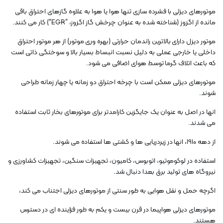
موتورهای دیزلی با فشرده سازی تنها هوا یا هوا به علاوه گازهای احتراق باقی
مانده از اگزوز (شناخته شده به عنوان چرخش گاز اگزوز، “EGR”) کار می کنند.
موتور دیزل دارای بالاترین راندمان حرارتی (بهره وری موتور) از هر موتور احتراق
داخلی یا خارجی عملی به دلیل نسبت انبساط بسیار بالا و سوختگی ذاتی است
که باعث اتلاف گرما توسط هوای اضافی می شود.
موتورهای دیزلی ممکن است با چرخه احتراق دو زمانه یا چهار زمانه طراحی
شوند.
انها در اصل به عنوان یک جایگزین کارامدتر برای موتورهای بخار ثابت استفاده
می شدند.
از دهه 1910، انها در زیردریایی ها و کشتی ها استفاده می شوند.
استفاده در لوکوموتیو، اتوبوس، کامیون، تجهیزات سنگین، تجهیزات کشاورزی و
نیروگاه های تولید برق بعدا دنبال شد.
اگرچه حمل و نقل هوایی به طور سنتی از موتورهای دیزلی اجتناب می کند،
موتورهای دیزلی هواپیما در قرن بیست و یکم به طور فزاینده ای در دسترس
هستند.