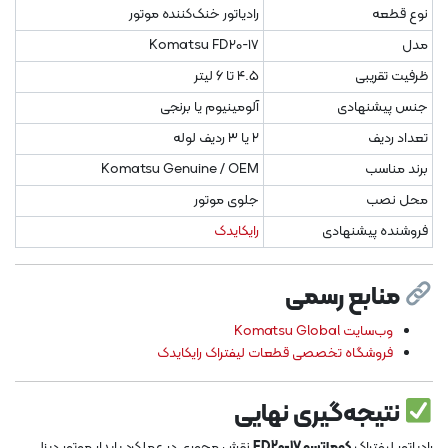
نوع قطعه
رادیاتور خنک‌کننده موتور
مدل
Komatsu FD20-17
ظرفیت تقریبی
۴.۵ تا ۶ لیتر
جنس پیشنهادی
آلومینیوم یا برنجی
تعداد ردیف
۲ یا ۳ ردیف لوله
برند مناسب
Komatsu Genuine / OEM
محل نصب
جلوی موتور
فروشنده پیشنهادی
رایکایدک
منابع رسمی
وب‌سایت Komatsu Global
فروشگاه تخصصی قطعات لیفتراک رایکایدک
نتیجه‌گیری نهایی
رادیاتور لیفتراک
کوماتسو FD20-17
نقش محوری در عملکرد پایدار موتور دیزلی