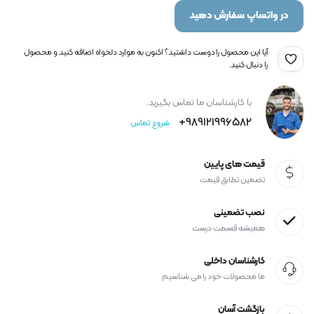
در واتساپ سفارش دهید
آیا این محصول را دوست داشتید؟ اکنون به موارد دلخواه اضافه کنید و محصول
را دنبال کنید.
با کارشناسان ما تماس بگیرید.
989121996582+
شروع تماس
قیمت های پایین
تضمین تطابق قیمت
نصب تضمینی
همیشه قسمت درست
کارشناسان داخلی
ما محصولات خود را می شناسیم
بازگشت آسان