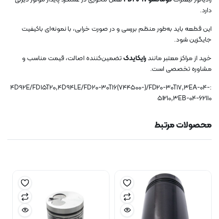
دارد.
این قطعه باید به‌طور منظم بررسی و در صورت خرابی، با نمونه‌ای باکیفیت
جایگزین شود.
خرید از مراکز معتبر مانند
رایکایدک
تضمین‌کننده اصالت، قیمت مناسب و
مشاوره تخصصی است.
:4D92E/FD15T20,4D94LE/FD20-30T16(744500-)/FD20-30T17,3EA-04-
51210,3EB-04-62110
محصولات مرتبط