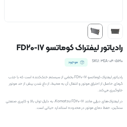
رادیاتور لیفتراک کوماتسو FD20-17
SKU:
3EA-04-51210
موجود
رادیاتور لیفتراک کوماتسو FD20-17 بخشی از سیستم خنک‌کننده است که با جذب
گرمای حاصل از احتراق موتور و انتقال آن به محیط، از داغ شدن بیش از حد موتور
جلوگیری می‌کند.
در لیفتراک‌های دیزلی مانند Komatsu FD20-17، به دلیل توان بالا و کاربری صنعتی
سنگین، حفظ دمای موتور در محدوده استاندارد حیاتی است.