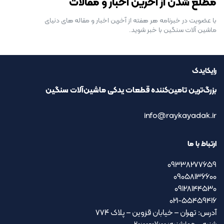
مطلع شدن از آخرین اخبار و مقالات
با عضویت در خبرنامه هر هفته از آخرین اخبار و مقاله های دنیای
ماشین آلات سنگین با خبر شوید.
رایکایدک
بزرگ‌ترین تامین‌کننده قطعات یدکی ماشین‌آلات سنگین
info@raykayadak.ir
ارتباط با ما
09338277659
09058136600
09128144530
021-55459416
آدرس: تهران – خیابان قزوین – پلاک ۷۷۴