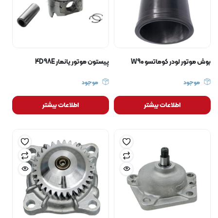
بوش موتور لودر کوماتسو W90
پیستون موتور یانمار 4D98E
موجود
موجود
اطلاعات بیشتر
اطلاعات بیشتر