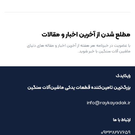
رایگان برای مدت محدود
مطلع شدن از آخرین اخبار و مقالات
با عضویت در خبرنامه هر هفته از آخرین اخبار و مقاله های دنیای
ماشین آلات سنگین با خبر شوید.
رایکایدک
بزرگ‌ترین تامین‌کننده قطعات یدکی ماشین‌آلات سنگین
info@raykayadak.ir
ارتباط با ما
09338277659