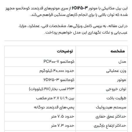
این بیل مکانیکی با موتور
6D125-3
از سری موتورهای قدرتمند کوماتسو مجهز
شده که توان بالایی را برای انجام کارهای سنگین فراهم می‌کند.
در این مقاله، به بررسی کامل ویژگی‌ها، مشخصات فنی، عملکرد، مزایا،
عیب‌یابی و نکات نگهداری این مدل خواهیم پرداخت.
مشخصه
توضیحات
مدل
کوماتسو PC400-7
وزن عملیاتی
حدود 40,000 کیلوگرم
موتور
کوماتسو 6D125-3
توان خروجی
263 اسب بخار (197 کیلووات)
ظرفیت باکت
بین 1.9 تا 2.7 متر مکعب
سیستم هیدرولیک
پمپ‌های قدرتمند دوگانه
حداکثر عمق حفاری
حدود 7.5 متر
حداکثر ارتفاع بارگیری
حدود 7.3 متر