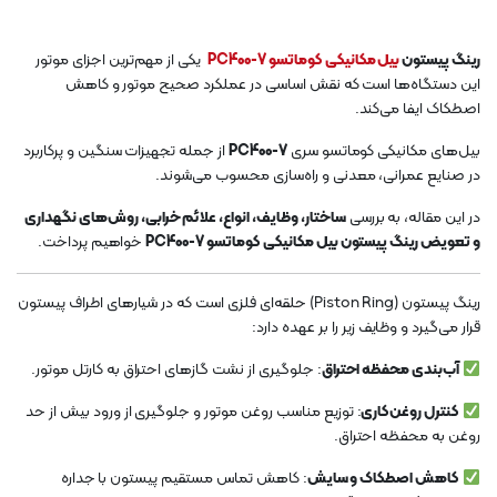
رینگ پیستون
بیل مکانیکی کوماتسو PC400-7
یکی از مهم‌ترین اجزای موتور
این دستگاه‌ها است که نقش اساسی در عملکرد صحیح موتور و کاهش
اصطکاک ایفا می‌کند.
بیل‌های مکانیکی کوماتسو سری
PC400-7
از جمله تجهیزات سنگین و پرکاربرد
در صنایع عمرانی، معدنی و راه‌سازی محسوب می‌شوند.
در این مقاله، به بررسی
ساختار، وظایف، انواع، علائم خرابی، روش‌های نگهداری
و تعویض رینگ پیستون بیل مکانیکی کوماتسو PC400-7
خواهیم پرداخت.
رینگ پیستون (Piston Ring) حلقه‌ای فلزی است که در شیارهای اطراف پیستون
قرار می‌گیرد و وظایف زیر را بر عهده دارد:
آب‌بندی محفظه احتراق
: جلوگیری از نشت گازهای احتراق به کارتل موتور.
کنترل روغن‌کاری
: توزیع مناسب روغن موتور و جلوگیری از ورود بیش از حد
روغن به محفظه احتراق.
کاهش اصطکاک و سایش
: کاهش تماس مستقیم پیستون با جداره