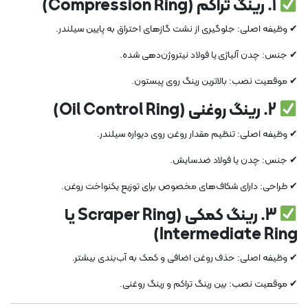
1.
رینگ تراکم (Compression Ring)
✔ وظیفه اصلی: جلوگیری از نشت گازهای احتراق به پایین سیلندر.
✔ جنس: چدن آلیاژی یا فولاد نیتروژن‌دهی شده.
✔ موقعیت نصب: بالاترین رینگ روی پیستون.
2.
رینگ روغنی (Oil Control Ring)
✔ وظیفه اصلی: تنظیم مقدار روغن روی دیواره سیلندر.
✔ جنس: چدن یا فولاد ضدسایش.
✔ طراحی: دارای شکاف‌های مخصوص برای توزیع یکنواخت روغن.
3.
رینگ کمکی (Scraper Ring یا
Intermediate Ring)
✔ وظیفه اصلی: حذف روغن اضافی و کمک به آب‌بندی بیشتر.
✔ موقعیت نصب: بین رینگ تراکم و رینگ روغنی.