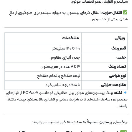
سیلندر و افزایش عمر قطعات موتور.
انتقال حرارت
: انتقال گرمای پیستون به دیواره سیلندر برای جلوگیری از داغ
شدن بیش از حد موتور.
ویژگی
مشخصات
قطر رینگ
120 تا 140 میلی‌متر
جنس
چدن آلیاژی مقاوم
تعداد رینگ
3 تا 4 عدد در هر پیستون
نوع طراحی
نیمه‌منقطع و تمام منقطع
مقاومت حرارتی
تا 600 درجه سانتی‌گراد
نکته:
رینگ پیستون‌های موتور بیل مکانیکی کوماتسو PC400-7 از آلیاژهای
مخصوص ساخته شده‌اند تا در شرایط دمایی و فشاری بالا عملکرد بهینه داشته
باشند.
رینگ‌های پیستون معمولاً به سه دسته کلی تقسیم می‌شوند: