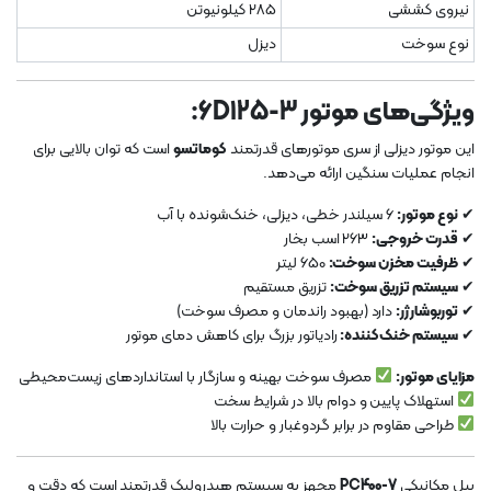
نیروی کششی
285 کیلونیوتن
نوع سوخت
دیزل
ویژگی‌های موتور 6D125-3:
این موتور دیزلی از سری موتورهای قدرتمند
کوماتسو
است که توان بالایی برای
انجام عملیات سنگین ارائه می‌دهد.
✔
نوع موتور:
6 سیلندر خطی، دیزلی، خنک‌شونده با آب
✔
قدرت خروجی:
263 اسب بخار
✔
ظرفیت مخزن سوخت:
650 لیتر
✔
سیستم تزریق سوخت:
تزریق مستقیم
✔
توربوشارژر:
دارد (بهبود راندمان و مصرف سوخت)
✔
سیستم خنک‌کننده:
رادیاتور بزرگ برای کاهش دمای موتور
مزایای موتور:
مصرف سوخت بهینه و سازگار با استانداردهای زیست‌محیطی
استهلاک پایین و دوام بالا در شرایط سخت
طراحی مقاوم در برابر گردوغبار و حرارت بالا
بیل مکانیکی
PC400-7
مجهز به سیستم هیدرولیک قدرتمند است که دقت و