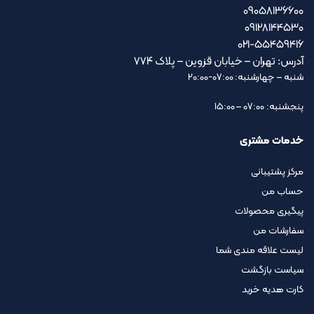
09058136600
09128144530
021-55459416
آدرس: تهران – خیابان قزوین – پلاک ۷۷۴
شنبه – چهارشنبه: 07:00-20:00
پنجشنبه: 07:00 – 15:00
خدمات مشتری
مرکز پشتیبانی
حساب من
پیگیری محصولات
سفارشات من
لیست علاقه مندی شما
سیاست بازگشت
کارت هدیه خرید