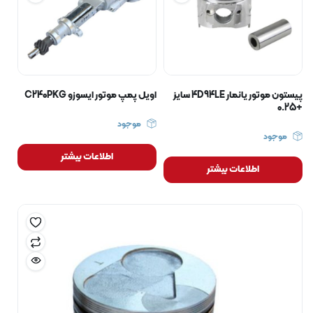
پیستون موتور یانمار 4D94LE سایز
اویل پمپ موتور ایسوزو C240PKG
+0.25
موجود
موجود
اطلاعات بیشتر
اطلاعات بیشتر