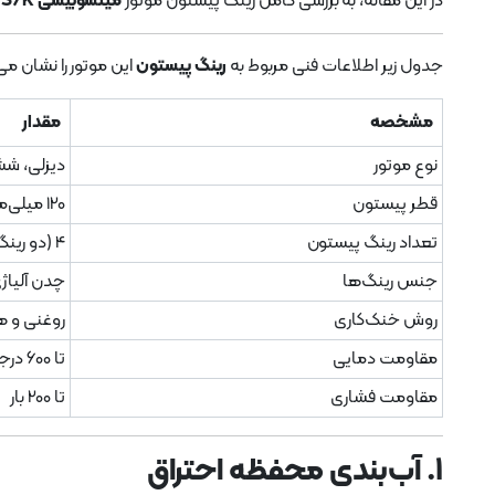
در این مقاله، به بررسی کامل رینگ پیستون موتور
میتسوبیشی S6K
خ
جدول زیر اطلاعات فنی مربوط به
رینگ پیستون
این موتور را نشان می
مشخصه
مقدار
نوع موتور
دیزلی، شش
قطر پیستون
120 میلی‌متر
تعداد رینگ پیستون
4 (دو رینگ تراکم، یک رینگ کنترل روغن، یک رینگ کمکی)
جنس رینگ‌ها
چدن آلیاژ
روش خنک‌کاری
روغنی و 
مقاومت دمایی
تا 600 درجه سانتی‌گراد
مقاومت فشاری
تا 200 بار
1.
آب‌بندی محفظه احتراق