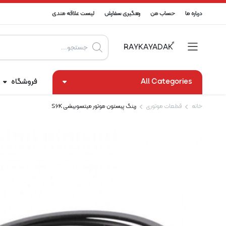
درباره ما
حساب من
رهگیری سفارش
لیست علاقه مندی
Products
search
All Categories
فروشگاه
خانه
قطعات موتوری
رینگ پیستون موتور میتسوبیشی S6K