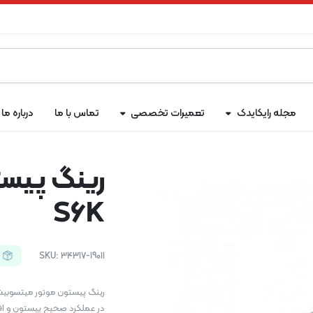
مجله رایکایدک
تعمیرات تخصصی
تماس با ما
درباره ما
رینگ پیس
S6K
SKU:
34317-19011
در عملکرد صحیح پیستون و افز