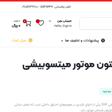
تلفن پشتیبانی: 55459416 - 09058136600
حساب من
0 مورد
0
0
﷼
Hello, Sign In
پیشنهادات و تخفیف ها
مرکز کمک
تون موتور میتسوبیشی
موجود
رینگ پیستون موتور میتسوبیشی S6K یکی از اجزای کلیدی در موتورهای احتراق داخلی است که نقش حیاتی
ایش راندمان موتور دارد.