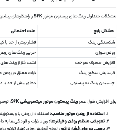
مشکلات متداول رینگ‌های پیستون موتور
S6K
و راهکارهای پیشنهاد
مشکل رایج
علت احتمالی
شکستگی رینگ
فشار بیش از حد یا کی
روغن‌سوزی
خرابی رینگ‌های روغن
افزایش مصرف سوخت
نشت گاز از رینگ‌های 
فرسایش سطح رینگ
ذرات معلق در روغن م
چسبیدن رینگ به پیستون
دمای بیش از حد یا 
برای افزایش طول عمر
رینگ پیستون موتور میتسوبیشی S6K
، توصیه
استفاده از روغن موتور مناسب:
استفاده از روغن با ویسکوزی
تعویض منظم روغن و فیلترها:
ورود ذرات و آلودگی‌ها به دا
بررسی دوره‌ای فشار تراکم:
انجام آزمایش‌های فشار تراکم بر