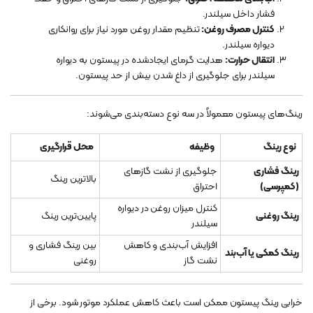
فشار داخل سیلندر.
کنترل مصرف روغن:
تنظیم مقدار روغن مورد نیاز برای روانکاری
دیواره سیلندر.
انتقال حرارت:
هدایت گرمای ایجادشده در پیستون به دیواره
سیلندر برای جلوگیری از داغ شدن بیش از حد پیستون.
رینگ‌های پیستون معمولاً در سه نوع دسته‌بندی می‌شوند:
نوع رینگ
وظیفه
محل قرارگیری
رینگ فشاری
جلوگیری از نشت گازهای
بالاترین رینگ
(کمپرسی)
احتراق
کنترل میزان روغن در دیواره
رینگ روغنی
پایین‌ترین رینگ
سیلندر
افزایش آب‌بندی و کاهش
بین رینگ فشاری و
رینگ کمکی یا آب‌بند
نشت گاز
روغنی
خرابی رینگ پیستون ممکن است باعث کاهش عملکرد موتور شود. برخی از