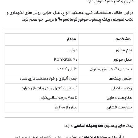
کارایی و عمر مفید موتور دارد.
در این مقاله، مشخصات فنی، عملکرد، انواع، علل خرابی، روش‌های نگهداری و
نکات تعویض
رینگ پیستون موتور کوماتسو 90
را بررسی خواهیم کرد.
مشخصه
مقدار
نوع موتور
دیزلی
مدل موتور
Komatsu 90
تعداد رینگ در هر پیستون
3 الی 4 عدد
جنس رینگ‌ها
چدن آلیاژی و فولاد سخت‌کاری شده
وظایف اصلی
آب‌بندی، کنترل روغن، انتقال حرارت
مقاومت دمایی
تا 700 درجه سانتی‌گراد
مقاومت فشاری
بیش از 200 بار
رینگ‌های پیستون
سه وظیفه اساسی
دارند:
آب‌بندی محفظه احتراق:
جلوگیری از نشت گازهای احتراق و حفظ