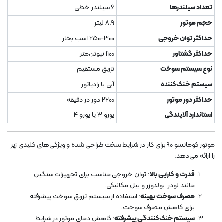
تعداد سیلندرها
6 سیلندر خطی
حجم موتور
8.9 لیتر
حداکثر توان خروجی
250-300 اسب بخار
حداکثر گشتاور
1100 نیوتن‌متر
نوع سیستم سوخت
تزریق مستقیم
سیستم خنک‌کننده
آبی با رادیاتور
حداکثر دور موتور
2200 دور در دقیقه
استاندارد آلایندگی
یورو 3 یا یورو 4
موتور کوماتسو 90 برای کار در شرایط سخت طراحی شده و ویژگی‌های کلیدی زیر
را ارائه می‌دهد:
قدرت و کارایی بالا
: توان خروجی مناسب برای تجهیزات سنگین
مانند لودر، بولدوزر و بیل مکانیکی.
مصرف سوخت بهینه
: استفاده از سیستم تزریق سوخت پیشرفته
برای کاهش مصرف سوخت.
سیستم خنک‌کنندگی پیشرفته
: کاهش دمای موتور در شرایط