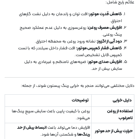
علائم رایج شامل:
کاهش قدرت موتور:
افت توان و راندمان به دلیل نشت گازهای
احتراق.
افزایش مصرف روغن:
روغن‌سوزی به دلیل عدم عملکرد صحیح
رینگ روغنی.
دود آبی از اگزوز:
نشانه ورود روغن به محفظه احتراق.
کاهش فشار کمپرس موتور:
افت فشار داخل سیلندر که با تست
کمپرس قابل تشخیص است.
افزایش صدای موتور:
ضربه‌های نامنظم و غیرعادی به دلیل
سایش بیش از حد.
دلایل مختلفی می‌توانند منجر به خرابی رینگ پیستون شوند، از جمله:
دلیل خرابی
توضیحات
استفاده از روغن
روغن با کیفیت پایین باعث سایش سریع رینگ‌ها
نامرغوب
می‌شود.
افزایش دما می‌تواند باعث
انبساط بیش از حد
حرارت بیش از حد موتور
رینگ‌ها
و شکستن آن‌ها شود.