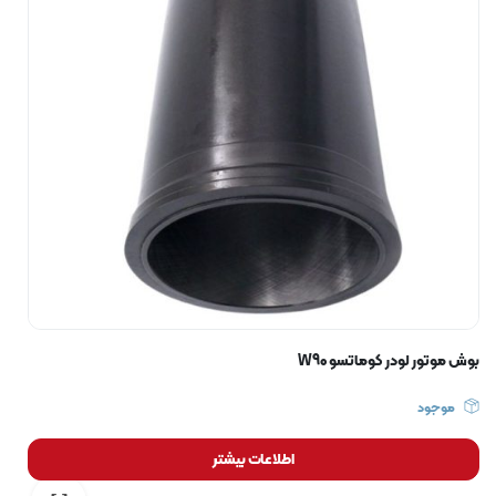
بوش موتور لودر کوماتسو W90
موجود
اطلاعات بیشتر