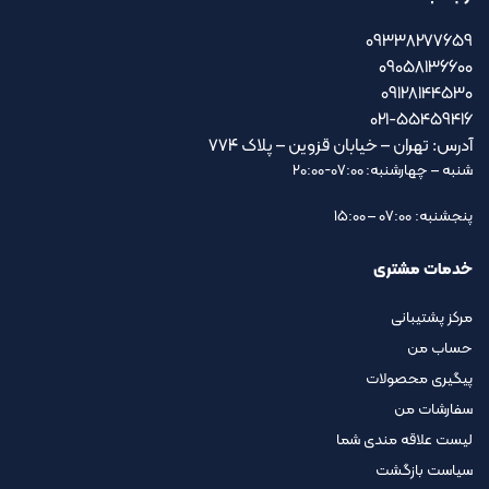
09338277659
09058136600
09128144530
021-55459416
آدرس: تهران – خیابان قزوین – پلاک ۷۷۴
شنبه – چهارشنبه: 07:00-20:00
پنجشنبه: 07:00 – 15:00
خدمات مشتری
مرکز پشتیبانی
حساب من
پیگیری محصولات
سفارشات من
لیست علاقه مندی شما
سیاست بازگشت