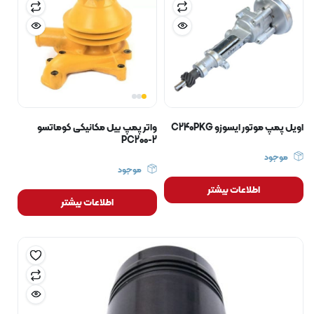
اویل پمپ موتور ایسوزو C240PKG
واتر پمپ بیل مکانیکی کوماتسو
PC200-2
موجود
موجود
اطلاعات بیشتر
اطلاعات بیشتر