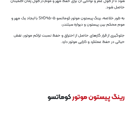
شود تا از طول عمر و توانایی آن برای حفظ مهر و موم در طول زمان اطمینان
حاصل شود.
به طور خلاصه، رینگ پیستون موتور کوماتسو S6D95-5 با ایجاد یک مهر و
موم محکم بین پیستون و دیواره سیلندر،
جلوگیری از فرار گازهای حاصل از احتراق و حفظ نسبت تراکم موتور، نقش
حیاتی در حفظ عملکرد و کارایی موتور دارد.
رینگ پیستون موتور
کوماتسو