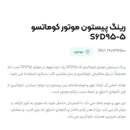
رینگ پیستون موتور کوماتسو
S6D95-5
SKU:
6207312500
موجود
رینگ پیستون موتور کوماتسو S6D95-5 یک جزء مهم در موتور S6D95 است که
معمولاً در بیل مکانیکی کوماتسو و سایر ماشین آلات سنگین استفاده می شود.
هدف اصلی آن ایجاد مهر و موم محکم بین پیستون و دیواره سیلندر، جلوگیری از
فرار گازهای احتراق و حفظ نسبت تراکم موتور است.
این مهر و موم کمک می کند تا اطمینان حاصل شود که موتور به طور کارآمد و
موثر کار می کند، زیرا از هدر رفتن فشار و گازهای احتراق که برای قدرت و عملکرد
موتور ضروری هستند جلوگیری می کند.