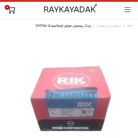
0
خانه
دسته بندی نشده
رینگ پیستون موتور کوماتسو S6D95-5