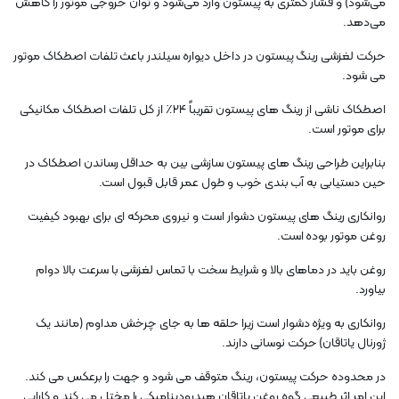
می‌شود) و فشار کمتری به پیستون وارد می‌شود و توان خروجی موتور را کاهش
می‌دهد.
حرکت لغزشی رینگ پیستون در داخل دیواره سیلندر باعث تلفات اصطکاک موتور
می شود.
اصطکاک ناشی از رینگ های پیستون تقریباً 24٪ از کل تلفات اصطکاک مکانیکی
برای موتور است.
بنابراین طراحی رینگ های پیستون سازشی بین به حداقل رساندن اصطکاک در
حین دستیابی به آب بندی خوب و طول عمر قابل قبول است.
روانکاری رینگ های پیستون دشوار است و نیروی محرکه ای برای بهبود کیفیت
روغن موتور بوده است.
روغن باید در دماهای بالا و شرایط سخت با تماس لغزشی با سرعت بالا دوام
بیاورد.
روانکاری به ویژه دشوار است زیرا حلقه ها به جای چرخش مداوم (مانند یک
ژورنال یاتاقان) حرکت نوسانی دارند.
در محدوده حرکت پیستون، رینگ متوقف می شود و جهت را برعکس می کند.
این امر اثر طبیعی گوه روغن یاتاقان هیدرودینامیکی را مختل می کند و کارایی