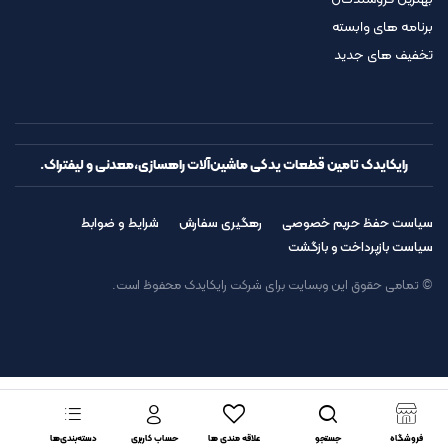
برنامه های وابسته
تخفیف های جدید
رایکایدک تامین قطعات یدکی ماشین‌آلات راهسازی،معدنی و لیفتراک.
سیاست حفظ حریم خصوصی
رهگیری سفارش
شرایط و ضوابط
سیاست بازپرداخت و بازگشت
© تمامی حقوق این وبسایت برای شرکت رایکایدک محفوظ است.
فروشگاه
جستجو
علاقه مندی ها
حساب کاربری
دسته‌بندی‌ها