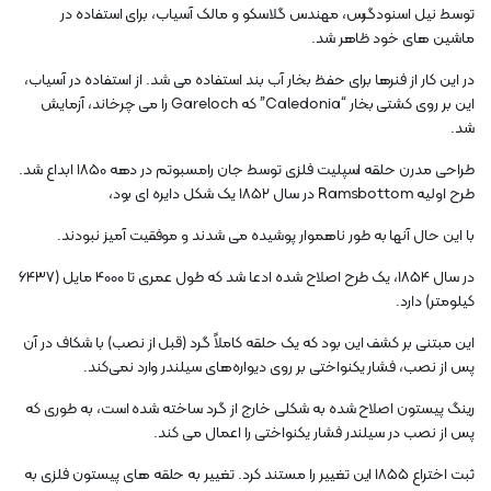
توسط نیل اسنودگرس، مهندس گلاسکو و مالک آسیاب، برای استفاده در
ماشین های خود ظاهر شد.
در این کار از فنرها برای حفظ بخار آب بند استفاده می شد. از استفاده در آسیاب،
این بر روی کشتی بخار “Caledonia” که Gareloch را می چرخاند، آزمایش
شد.
طراحی مدرن حلقه اسپلیت فلزی توسط جان رامسبوتم در دهه 1850 ابداع شد.
طرح اولیه Ramsbottom در سال 1852 یک شکل دایره ای بود،
با این حال آنها به طور ناهموار پوشیده می شدند و موفقیت آمیز نبودند.
در سال 1854، یک طرح اصلاح شده ادعا شد که طول عمری تا 4000 مایل (6437
کیلومتر) دارد.
این مبتنی بر کشف این بود که یک حلقه کاملاً گرد (قبل از نصب) با شکاف در آن
پس از نصب، فشار یکنواختی بر روی دیواره‌های سیلندر وارد نمی‌کند.
رینگ پیستون اصلاح شده به شکلی خارج از گرد ساخته شده است، به طوری که
پس از نصب در سیلندر فشار یکنواختی را اعمال می کند.
ثبت اختراع 1855 این تغییر را مستند کرد. تغییر به حلقه های پیستون فلزی به