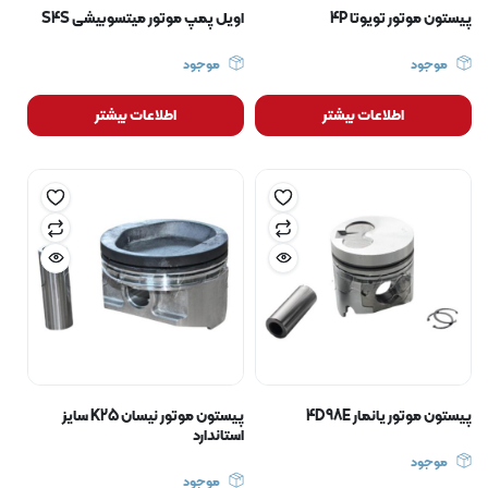
پیستون موتور تویوتا 4P
اویل پمپ موتور میتسوبیشی S4S
موجود
موجود
اطلاعات بیشتر
اطلاعات بیشتر
پیستون موتور یانمار 4D98E
پیستون موتور نیسان K25 سایز
استاندارد
موجود
موجود