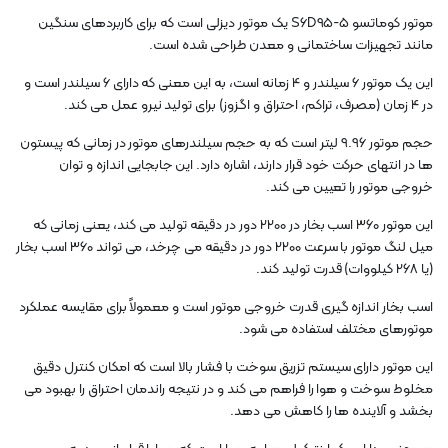
موتور کوماتسو S6D95-5 یک موتور دیزلی است که برای کاربردهای سنگین
مانند تجهیزات ساختمانی و معدن طراحی شده است.
این یک موتور 6 سیلندر و 4 زمانه است، به این معنی که دارای 6 سیلندر است و
در 4 زمان (مصرف، تراکم، احتراق و اگزوز) برای تولید نیرو عمل می کند.
حجم موتور 9.96 لیتر است که به حجم سیلندرهای موتور در زمانی که پیستون
ها در انتهای حرکت خود قرار دارند، اشاره دارد. این جابجایی اندازه و توان
خروجی موتور را تعیین می کند.
این موتور 360 اسب بخار در 2200 دور در دقیقه تولید می کند، یعنی زمانی که
میل لنگ موتور با سرعت 2200 دور در دقیقه می چرخد، می تواند 360 اسب بخار
(یا 268 کیلووات) قدرت تولید کند.
اسب بخار اندازه گیری قدرت خروجی موتور است و معمولاً برای مقایسه عملکرد
موتورهای مختلف استفاده می شود.
این موتور دارای سیستم تزریق سوخت با فشار بالا است که امکان کنترل دقیق
مخلوط سوخت و هوا را فراهم می کند و در نتیجه راندمان احتراق را بهبود می
بخشد و آلاینده ها را کاهش می دهد.