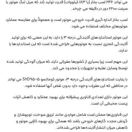
می تواند 246 اسب بخار (یا 183 کیلووات) قدرت تولید کند که میل لنگ موتور با
سرعت 2200 دور در دقیقه می چرخد.
اسب بخار اندازه گیری قدرت خروجی موتور است و معمولاً برای مقایسه عملکرد
موتورهای مختلف استفاده می شود.
این موتور استانداردهای آلایندگی درجه 3 را دارد، به این معنی که برای تولید
آلایندگی کمتری نسبت به موتورهایی طراحی شده است که این استانداردها را
ندارند.
این مهم است زیرا بسیاری از کشورها مقرراتی دارند که میزان آلودگی تولید شده
توسط وسایل نقلیه و تجهیزات را محدود می کند.
با رعایت استانداردهای آلایندگی درجه 3، موتور کوماتسو S6D95-5 می تواند
در مناطقی که این مقررات وجود دارد بدون نقض آنها استفاده شود.
این موتور دارای تعدادی فناوری پیشرفته برای بهبود عملکرد و کاهش اثرات
زیست محیطی آن است.
این فناوری‌ها ممکن است شامل مواردی مانند تزریق سوخت، توربوشارژ، و
گردش مجدد گازهای خروجی باشد که همگی برای بهبود کارایی موتور و
کاهش میزان انتشار آلاینده‌ها طراحی شده‌اند.