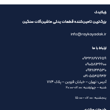
رایکایدک
بزرگ‌ترین تامین‌کننده قطعات یدکی ماشین‌آلات سنگین
info@raykayadak.ir
ارتباط با ما
09338277659
09058136600
09128144530
021-55459416
آدرس: تهران – خیابان قزوین – پلاک ۷۷۴
شنبه – چهارشنبه: 07:00-20:00
پنجشنبه: 07:00 – 15:00
خدمات مشتری