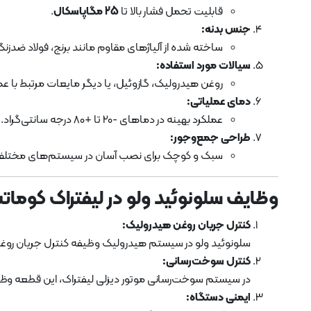
قابلیت تحمل فشار بالا تا
25 مگاپاسکال
.
جنس بدنه:
ساخته شده از آلیاژهای مقاوم مانند برنج، فولاد ضدزنگ 
سیالات مورد استفاده:
روغن هیدرولیک، گازوئیل، یا دیگر مایعات مرتبط با عمل
دمای عملیاتی:
عملکرد بهینه در دماهای -20 تا +80 درجه سانتی‌گراد.
طراحی جمع‌وجور:
سبک و کوچک برای نصب آسان در سیستم‌های مختلف 
وظایف سلونوئید ولو در لیفتراک کوماتسو 5
کنترل جریان روغن هیدرولیک:
سلونوئید ولو در سیستم هیدرولیک وظیفه کنترل جریان روغن را
کنترل سوخت‌رسانی:
در سیستم سوخت‌رسانی موتور دیزلی لیفتراک، این قطعه وظیفه ب
ایمنی دستگاه: