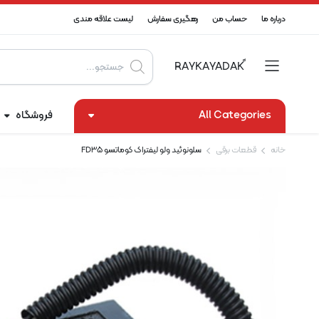
درباره ما
حساب من
رهگیری سفارش
لیست علاقه مندی
Products
search
All Categories
فروشگاه
خانه
قطعات برقی
سلونوئید ولو لیفتراک کوماتسو FD35