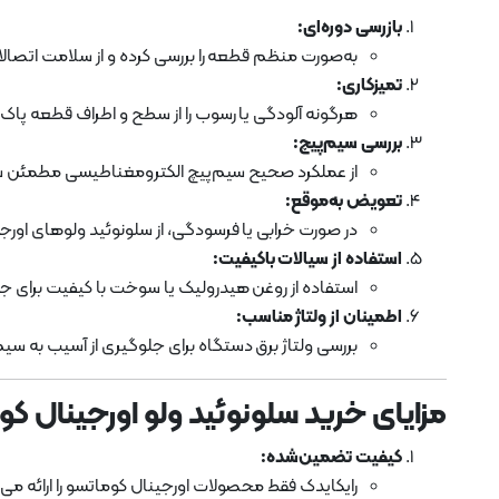
بازرسی دوره‌ای:
به‌صورت منظم قطعه را بررسی کرده و از سلامت اتصال
تمیزکاری:
هرگونه آلودگی یا رسوب را از سطح و اطراف قطعه پاک 
بررسی سیم‌پیچ:
از عملکرد صحیح سیم‌پیچ الکترومغناطیسی مطمئن شوی
تعویض به‌موقع:
در صورت خرابی یا فرسودگی، از سلونوئید ولوهای اورج
استفاده از سیالات باکیفیت:
استفاده از روغن هیدرولیک یا سوخت با کیفیت برای جل
اطمینان از ولتاژ مناسب:
بررسی ولتاژ برق دستگاه برای جلوگیری از آسیب به سیم
مزایای خرید سلونوئید ولو اورجینال کوماتسو FD35 از
کیفیت تضمین‌شده:
رایکایدک فقط محصولات اورجینال کوماتسو را ارائه می