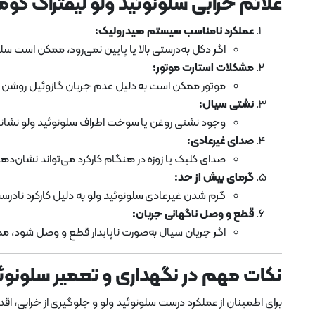
علائم خرابی سلونوئید ولو لیفتراک کوماتسو
عملکرد نامناسب سیستم هیدرولیک:
اگر دکل به‌درستی بالا یا پایین نمی‌رود، ممکن است سل
مشکلات استارت موتور:
موتور ممکن است به دلیل عدم جریان گازوئیل روشن 
نشتی سیال:
وجود نشتی روغن یا سوخت اطراف سلونوئید ولو نشانه 
صدای غیرعادی:
صدای کلیک یا زوزه در هنگام کارکرد می‌تواند نشان‌د
گرمای بیش از حد:
گرم شدن غیرعادی سلونوئید ولو به دلیل کارکرد نادرست ی
قطع و وصل ناگهانی جریان:
اگر جریان سیال به‌صورت ناپایدار قطع و وصل شود،
نکات مهم در نگهداری و تعمیر سلونوئید و
برای اطمینان از عملکرد درست سلونوئید ولو و جلوگیری از خرابی، اق