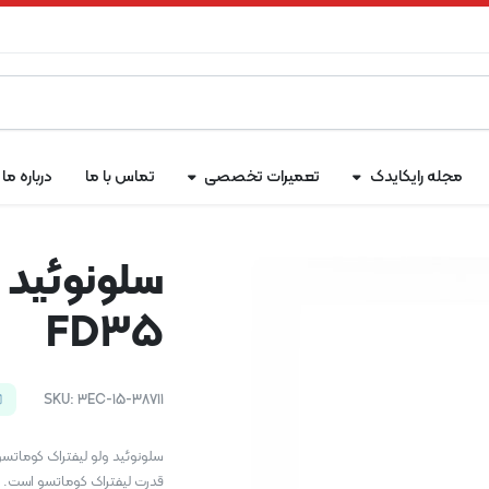
مجله رایکایدک
تعمیرات تخصصی
تماس با ما
درباره ما
سلونوئید 
FD35
SKU:
3EC-15-38711
قدرت لیفتراک کوماتسو است.