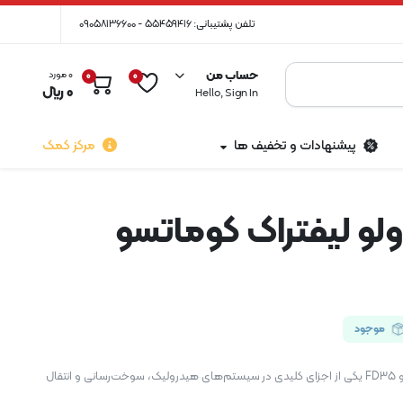
تلفن پشتیبانی: 55459416 - 09058136600
حساب من
0 مورد
0
0
0
﷼
Hello, Sign In
پیشنهادات و تخفیف ها
مرکز کمک
ولو لیفتراک کوماتسو
موجود
سلونوئید ولو لیفتراک کوماتسو FD35 یکی از اجزای کلیدی در سیستم‌های هیدرولیک، سوخت‌رسانی و انتقال