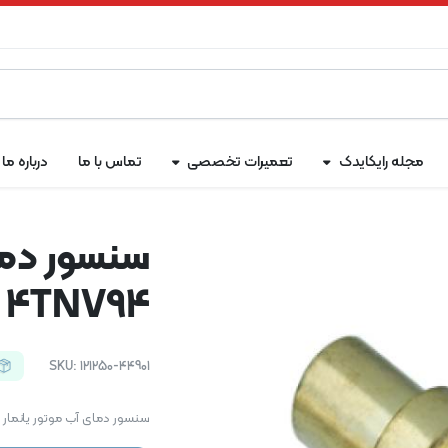
مجله رایکایدک
تعمیرات تخصصی
تماس با ما
درباره ما
سنسور دما
4TNV94
SKU:
121250-44901
سنسور دمای آب موتور یانمار 4TNV94 یک جزء حیاتی برای نظارت بر دمای مایع خنک کننده موتور است.