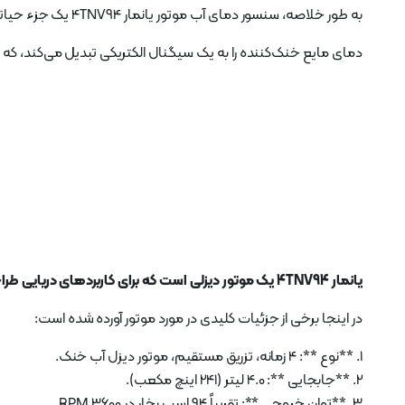
به طور خلاصه، سنسور دمای آب موتور یانمار 4TNV94 یک جزء حیاتی برای نظارت و تنظیم دمای موتور است.
دمای مایع خنک‌کننده را به یک سیگنال الکتریکی تبدیل می‌کند، که سپس توسط ECU برای حفظ موتور در محدوده دمایی بهی
یانمار 4TNV94 یک موتور دیزلی است که برای کاربردهای دریایی طراحی شده است.
در اینجا برخی از جزئیات کلیدی در مورد موتور آورده شده است:
1. **نوع **: 4 زمانه، تزریق مستقیم، موتور دیزل آب خنک.
2. **جابجایی **: 4.0 لیتر (241 اینچ مکعب).
3. **توان خروجی **: تقریباً 94 اسب بخار در 3600 RPM.