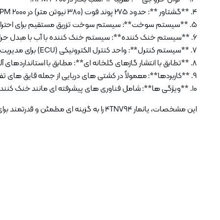
4. **گشتاور **: حدود 275 پوند فوت (380 نیوتن متر) در 2000 RPM.
5. **سیستم سوخت**: سیستم سوخت تزریق مستقیم برای احتراق سوخت کارآمد.
6. **سیستم خنک کننده**: سیستم خنک کننده با آب با مبدل حرارتی برای تنظیم دمای موتور.
7. **سیستم کنترل**: واحد کنترل الکترونیکی (ECU) برای مدیریت دقیق موتور.
8. **تطابق با انتشار گازهای گلخانه ای**: مطابق با استانداردهای آلایندگی سطح 3 EPA، آن را دوستدار محیط زیست می کند.
9. **کاربردها**: معمولاً در کشتی های دریایی از جمله قایق های تفریحی، رزمناوها و قایق های تجاری استفاده می شود.
10. **ویژگی ها**: شامل فناوری های پیشرفته ای مانند خنک کننده داخلی برای بهبود عملکرد و کارایی است.
این مشخصات، یانمار 4TNV94 را به گزینه ای مطمئن و قدرتمند برای نیازهای نیروی محرکه دریایی تبدیل می کند.