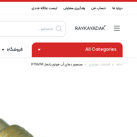
درباره ما
حساب من
رهگیری سفارش
لیست علاقه مندی
Products
search
All Categories
فروشگاه
خانه
قطعات موتوری
سنسور دمای آب موتور یانمار 4TNV94