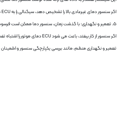
اگر سنسور دمای غیرعادی بالا را تشخیص دهد، سیگنالی را به ECU می فرستد که چراغ هشدار را روی داشبورد روشن می کند.
5. تعمیر و نگهداری: با گذشت زمان، سنسور دما ممکن است فرسوده یا آسیب ببیند که منجر به خوانش نادرست شود.
اگر سنسور از کار بیفتد، باعث می شود ECU دمای موتور را اشتباه تفسیر کند و به طور بالقوه منجر به آسیب موتور شود.
تعمیر و نگهداری منظم، مانند بررسی یکپارچگی سنسور و اطمینان