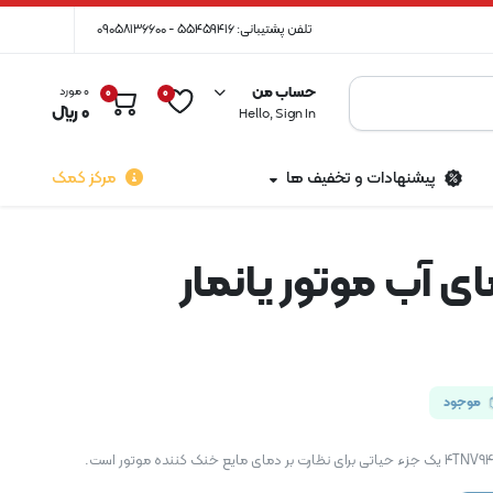
تلفن پشتیبانی: 55459416 - 09058136600
حساب من
0 مورد
0
0
0
﷼
Hello, Sign In
پیشنهادات و تخفیف ها
مرکز کمک
ی آب موتور یانمار
موجود