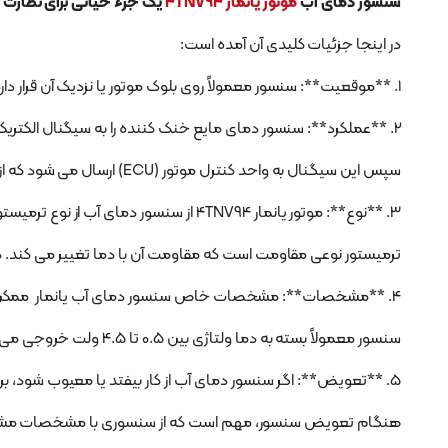
سنسور دمای آب
موتور یانمار 4TNV94
یک جزء حیاتی برای نظارت ب
در اینجا جزئیات کلیدی آن آمده است:
1. **موقعیت**: سنسور معمولاً روی بلوک موتور یا نزدیک آن قرار دارد، جایی که می تواند دمای مایع خنک کننده را به دقت اندازه گیری کند.
2. **عملکرد**: سنسور دمای مایع خنک کننده را به سیگنال الکتریکی تبدیل می کند.
سپس این سیگنال به واحد کنترل موتور (ECU) ارسال می شود که از آن برای تنظیم دمای موتور استفاده می کند.
3. **نوع**: موتور یانمار 4TNV94 از سنسور دمای آب از نوع ترمیستور استفاده می کند.
ترمیستور نوعی مقاومت است که مقاومت آن با دما تغییر می کند. د
4. **مشخصات**: مشخصات خاص سنسور دمای آب یانمار ممکن است متفاوت باشد، اما عموماً در محدوده دمایی 0 تا 100 درجه سانتیگراد (32 تا 212 درجه فارنهایت) کار می کند.
سنسور معمولاً بسته به دما ولتاژی بین 0.5 تا 4.5 ولت خروجی می دهد.
5. **تعویض**: اگر سنسور دمای آب از کار بیفتد یا معیوب شود، برای اطمینان از تنظیم مناسب دمای موتور باید تعویض شود.
هنگام تعویض سنسور، مهم است که از سنسوری با مشخصات مشابه برای اطمینان 