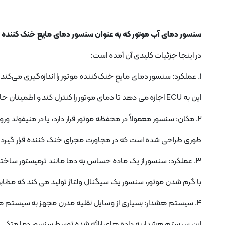
سنسور دمای آب موتور که به عنوان سنسور دمای مایع خنک کننده 
در اینجا جزئیات کلیدی آن آمده است:
1. عملکرد: سنسور دمای مایع خنک‌کننده موتور را اندازه‌گیری می‌کند و این اطلاعات را به رایانه داخلی خودرو (ECU) ارسال می‌کند.
این به ECU اجازه می دهد تا دمای موتور را کنترل کند و اطمینان حاصل کند که در محدوده عملکرد ایمن باقی می ماند.
2. مکان: سنسور معمولاً در محفظه موتور قرار دارد، یا در منیفولد ورودی تعبیه شده یا روی بلوک موتور نصب شده است.
طوری طراحی شده است که در مجاورت مجرای خنک کننده قرار گیرد تا د
3. عملکرد: سنسور از یک ماده حساس به دما مانند ترمیستور ساخته شده است که مقاومت خود را بر اساس دما تغییر می دهد.
با گرم شدن موتور، سنسور یک سیگنال ولتاژ تولید می کند که مطابق با دما است. سپس این س
4. سیستم هشدار: بسیاری از وسایل نقلیه مدرن مجهز به سیستم هشدار دما هستند که در صورت تجاوز دمای موتور از آستانه ایمن به راننده هشدار می دهد.
این سیستم هشدار به داده های ارائه شده توسط سنسور دما متکی