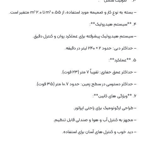
3. **ظرفیت سطل**:
– بسته به نوع کار و ضمیمه مورد استفاده، از 0.55 m³ تا 2.0 m³ متغیر است.
4. **سیستم هیدرولیک**:
– سیستم هیدرولیک پیشرفته برای عملکرد روان و کنترل دقیق.
– حداکثر دبی: حدود 2 × 240 لیتر در دقیقه.
5. **عملکرد**:
– حداکثر عمق حفاری: تقریباً 7 متر (23 فوت).
– حداکثر دسترسی در سطح زمین: حدود 10.7 متر (35 فوت).
6. **ویژگی های کابین**:
– طراحی ارگونومیک برای راحتی اپراتور.
– مجهز به کنترل آب و هوا و صندلی قابل تنظیم.
– دید خوب و کنترل های آسان برای استفاده.