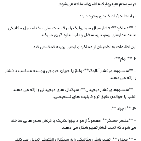
در سیستم هیدرولیک ماشین استفاده می شود.
در اینجا جزئیات کلیدی وجود دارد:
1. **عملکرد**: فشار سیال هیدرولیک را در قسمت های مختلف بیل مکانیکی
مانند مدارهای بوم، بازو، سطل و تاب اندازه گیری می کند.
این اطلاعات به اطمینان از عملکرد و ایمنی بهینه کمک می کند.
2. **انواع**:
– **سنسورهای فشار آنالوگ**: ولتاژ یا جریان خروجی پیوسته متناسب با فشار
را ارائه می دهند.
– **سنسورهای فشار دیجیتال**: سیگنال های دیجیتالی را ارائه می دهند،
اغلب با خواندن دقیق تر و قابلیت های تشخیصی.
3. ** اجزاء **:
– **عنصر حسگر**: معمولاً از مواد پیزوالکتریک یا کرنش سنج هایی ساخته
می شود که تحت فشار تغییر شکل می دهند.
– ** مبدل **: تغییر شکل مکانیکی را به سیگنال الکتریکی تبدیل می کند.