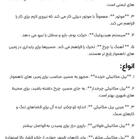
های ایمنی است.
3. **موتور **: معمولاً با موتور دیزلی کار می کند که نیروی لازم برای کار را
فراهم می کند.
4. **سیستم هیدرولیک**: حرکت بوم، بازو و سطل را نیرو می دهد.
5. ** آهنگ یا چرخ **: تحرک را فراهم می کند. مسیرها برای پایداری در زمین
های ناهموار رایج تر هستند.
انواع:
1. **بیل مکانیکی خزنده**: مجهز به مسیر، مناسب برای زمین های ناهموار.
2. **بیل مکانیکی چرخدار**: به جای مسیر، چرخ داشته باشید، برای محیط
های شهری بهتر است.
3. ** مینی بیل مکانیکی **: اندازه کوچکتر، ایده آل برای فضاهای تنگ و
کارهای سبک.
4. **بیل مکانیکی طولانی**: بازوی دراز برای رسیدن به فواصل بیشتر.
5. **بیل مکانیکی مکش**: برای کارهای ظریف حفاری از خلاء فشار بالا استفاده