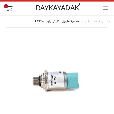
0
خانه
قطعات برقی
سنسور فشار بیل مکانیکی ولوو EC290B