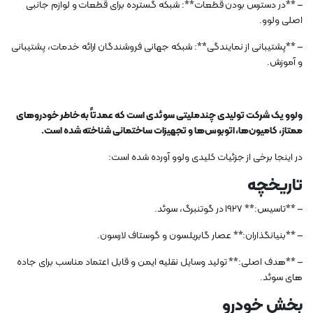
– **در دسترس بودن قطعات**: شبکه گسترده برای قطعات و لوازم جانبی
اصلی ولوو.
– **پشتیبانی از نمایندگی**: شبکه جهانی فروشندگان ارائه خدمات، پشتیبانی
و آموزش.
ولوو یک شرکت تولیدی چندملیتی سوئدی است که عمدتاً به خاطر خودروهای
ممتاز، کامیون‌ها، اتوبوس‌ها و تجهیزات ساختمانی شناخته شده است.
در اینجا برخی از جزئیات کلیدی ولوو آورده شده است:
تاریخچه
– **تاسیس:** 1927 در گوتنبرگ، سوئد.
– **بنیانگذاران:** عصار گابریلسون و گوستاف لارسون.
– **هدف اصلی:** تولید وسایل نقلیه ایمن و قابل اعتماد مناسب برای جاده
های سوئد.
بخش خودرو