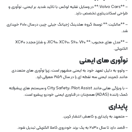
– **Volvo Cars:** در وسایل نقلیه لوکس با تاکید شدید بر ایمنی، نوآوری و
طراحی اسکاندیناوی تخصص دارد.
– **مالکیت:** توسط گروه هلدینگ ژجیانگ جیلی چین در سال 2010 خریداری
شد.
– **مدل های محبوب:** XC90، XC60، S60، V60، و شارژ مجدد XC40
الکتریکی.
نوآوری های ایمنی
– ولوو به دلیل تعهد خود به ایمنی مشهور است، زیرا نوآوری های متعددی
مانند کمربند ایمنی سه نقطه ای را در سال 1959 معرفی کرد.
– با ویژگی هایی مانند City Safety، Pilot Assist و سیستم های پیشرفته
کمک راننده (ADAS) همچنان در فناوری ایمنی خودرو پیشرو است.
پایداری
– متعهد به پایداری و کاهش انتشار کربن.
– قصد دارد تا سال 2030 به یک برند خودروی کاملا الکتریکی تبدیل شود.