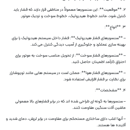
2. **موقعیت**: این سنسورها معمولاً در مناطقی قرار دارند که فشار باید
کنترل شود، مانند خطوط هیدرولیک، خطوط سوخت و نزدیک موتور.
3. **انواع**:
– **سنسورهای فشار هیدرولیک**: فشار داخل سیستم هیدرولیک را برای
بهینه سازی عملکرد و جلوگیری از آسیب دیدگی کنترل می کند.
– **سنسورهای فشار سوخت**: از تحویل مناسب سوخت به موتور برای
احتراق کارآمد اطمینان حاصل کنید.
– **سنسورهای فشار هوا**: ممکن است در سیستم هایی مانند توربوشارژر
برای نظارت بر فشار افزایش استفاده شود.
4. **مشخصات**:
– سنسورها به گونه ای طراحی شده اند که در برابر فشارهای بالا معمولی
ماشین آلات سنگین مقاومت کنند.
– آنها اغلب دارای ساختاری مستحکم برای مقاومت در برابر لرزش، دمای شدید و
آلاینده ها هستند.