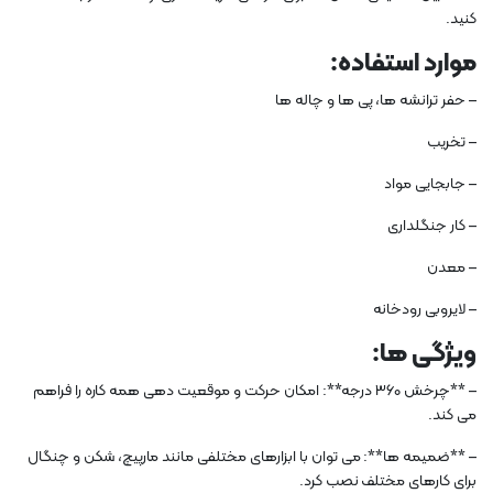
کنید.
موارد استفاده:
– حفر ترانشه ها، پی ها و چاله ها
– تخریب
– جابجایی مواد
– کار جنگلداری
– معدن
– لایروبی رودخانه
ویژگی ها:
– **چرخش 360 درجه**: امکان حرکت و موقعیت دهی همه کاره را فراهم
می کند.
– **ضمیمه ها**: می توان با ابزارهای مختلفی مانند مارپیچ، شکن و چنگال
برای کارهای مختلف نصب کرد.