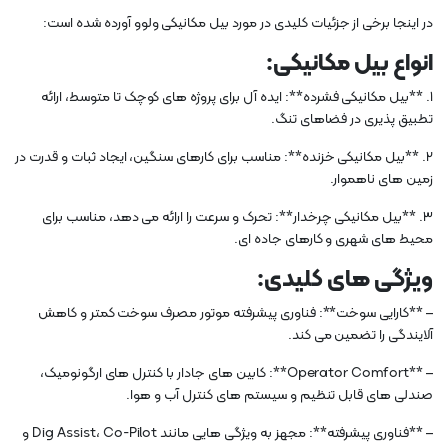
در اینجا برخی از جزئیات کلیدی در مورد بیل مکانیکی ولوو آورده شده است:
انواع بیل مکانیکی:
1. **بیل مکانیکی فشرده**: ایده آل برای پروژه های کوچک تا متوسط، ارائه
تطبیق پذیری در فضاهای تنگ.
2. **بیل مکانیکی خزنده**: مناسب برای کارهای سنگین، ایجاد ثبات و قدرت در
زمین های ناهموار.
3. **بیل مکانیکی چرخدار**: تحرک و سرعت را ارائه می دهد، مناسب برای
محیط های شهری و کارهای جاده ای.
ویژگی های کلیدی:
– **کارایی سوخت**: فناوری پیشرفته موتور مصرف سوخت کمتر و کاهش
آلایندگی را تضمین می کند.
– **Operator Comfort**: کابین های جادار با کنترل های ارگونومیک،
صندلی های قابل تنظیم و سیستم های کنترل آب و هوا.
– **فناوری پیشرفته**: مجهز به ویژگی هایی مانند Dig Assist، Co-Pilot و