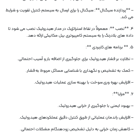
– **پردازنده سیگنال**: سیگنال را برای ارسال به سیستم کنترل تقویت و شرایط
می کند.
4. **نصب **: معمولاً در نقاط استراتژیک در مدار هیدرولیک نصب می شود تا
داده های بلادرنگ را به سیستم کامپیوتری بیل مکانیکی ارائه دهد.
5. ** برنامه های کاربردی **:
– نظارت بر فشار هیدرولیک برای جلوگیری از اضافه بار و آسیب احتمالی.
– کمک به تشخیص و نگهداری با شناسایی مسائل مربوط به فشار.
– افزایش بهره وری سوخت با بهینه سازی عملیات هیدرولیک.
6. **مزایا**:
– بهبود ایمنی با جلوگیری از خرابی هیدرولیک.
– افزایش راندمان عملیاتی از طریق کنترل دقیق عملکردهای هیدرولیک.
– کاهش زمان خرابی به دلیل تشخیص زودهنگام مشکلات احتمالی.