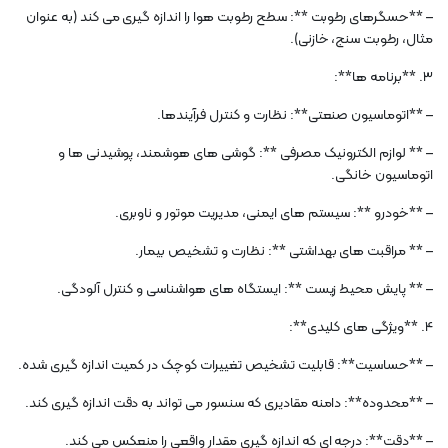
– **حسگرهای رطوبت **: سطح رطوبت هوا را اندازه گیری می کند (به عنوان
مثال، رطوبت سنج، خازنی).
3. **برنامه ها**:
– **اتوماسیون صنعتی**: نظارت و کنترل فرآیندها.
– ** لوازم الکترونیک مصرفی **: گوشی های هوشمند، پوشیدنی ها و
اتوماسیون خانگی.
– **خودرو **: سیستم های ایمنی، مدیریت موتور و ناوبری.
– ** مراقبت های بهداشتی **: نظارت و تشخیص بیمار.
– ** پایش محیط زیست **: ایستگاه های هواشناسی و کنترل آلودگی.
4. **ویژگی های کلیدی**:
– **حساسیت**: قابلیت تشخیص تغییرات کوچک در کمیت اندازه گیری شده.
– **محدوده**: دامنه مقادیری که سنسور می تواند به دقت اندازه گیری کند.
– **دقت**: درجه ای که اندازه گیری مقدار واقعی را منعکس می کند.