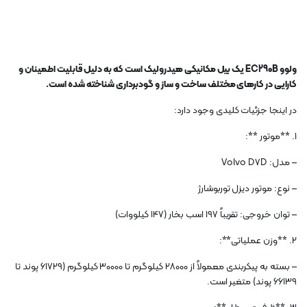
ولوو EC290B یک بیل مکانیکی هیدرولیک است که به دلیل قابلیت اطمینان و
کارایی در کارهای مختلف ساخت و ساز و گودبرداری شناخته شده است.
در اینجا جزئیات کلیدی وجود دارد:
1. **موتور **:
– مدل: Volvo D7D
– نوع: موتور دیزل توربوشارژ
– توان خروجی: تقریباً 197 اسب بخار (147 کیلووات)
2. **وزن عملیاتی**:
– بسته به پیکربندی معمولاً از 28000 کیلوگرم تا 30000 کیلوگرم (61729 پوند تا
66139 پوند) متغیر است.