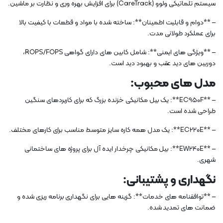
سیستم تلماتیکی ولوو (CareTrack) برای افزایش بهره وری و نظارت بر ماشین.
– **دوام و قابلیت اطمینان**: ساخته شده با مواد و قطعات با کیفیت بالا
برای عملکرد طولانی مدت.
– **ویژگی های ایمنی**: شامل کابین های دارای گواهی ROPS/FOPS،
دوربین های دید عقب و بهبود دید است.
مدل های محبوب:
– **EC950F**: یک بیل مکانیکی خزنده بزرگ که برای کاربردهای سنگین
طراحی شده است.
– **EC220E**: یک مدل همه کاره سایز متوسط ​​مناسب برای کارهای مختلف.
– **EW240E**: بیل مکانیکی چرخدار ایده آل برای پروژه های ساختمانی
شهری.
نگهداری و پشتیبانی:
– **توافقنامه های خدمات**: گزینه هایی برای نگهداری برنامه ریزی شده و
ضمانت های تمدید شده.