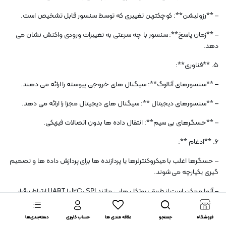
– **رزولیشن**: کوچکترین تغییری که توسط سنسور قابل تشخیص است.
– **زمان پاسخ**: سنسور با چه سرعتی به تغییرات ورودی واکنش نشان می
دهد.
5. **فناوری**:
– **سنسورهای آنالوگ**: سیگنال های خروجی پیوسته را ارائه می دهند.
– **سنسورهای دیجیتال **: سیگنال های دیجیتال مجزا را ارائه می دهد.
– **حسگرهای بی سیم**: انتقال داده ها بدون اتصالات فیزیکی.
6. **ادغام **:
– حسگرها اغلب با میکروکنترلرها یا پردازنده ها برای پردازش داده ها و تصمیم
گیری یکپارچه می شوند.
– آنها ممکن است از طریق پروتکل هایی مانند I2C، SPI یا UART ارتباط برقرار
کنند.
فروشگاه
جستجو
علاقه مندی ها
حساب کاربری
دسته‌بندی‌ها
درک این جنبه ها به شما کمک می کند حسگرها را به طور موثر برای برنامه