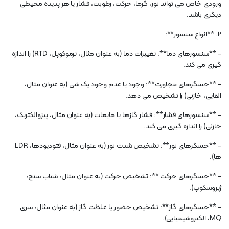
ورودی خاص می تواند نور، گرما، حرکت، رطوبت، فشار یا هر پدیده محیطی
دیگری باشد.
2. **انواع سنسور**:
– **سنسورهای دما**: تغییرات دما (به عنوان مثال، ترموکوپل، RTD) را اندازه
گیری می کند.
– **حسگرهای مجاورت**: وجود یا عدم وجود یک شی (به عنوان مثال،
القایی، خازنی) را تشخیص می دهد.
– **سنسورهای فشار**: فشار گازها یا مایعات (به عنوان مثال، پیزوالکتریک،
خازنی) را اندازه گیری می کند.
– **حسگرهای نور**: تشخیص شدت نور (به عنوان مثال، فتودیودها، LDR
ها).
– **حسگرهای حرکت **: تشخیص حرکت (به عنوان مثال، شتاب سنج،
ژیروسکوپ).
– **حسگرهای گاز**: تشخیص حضور یا غلظت گاز (به عنوان مثال، سری
MQ، الکتروشیمیایی).