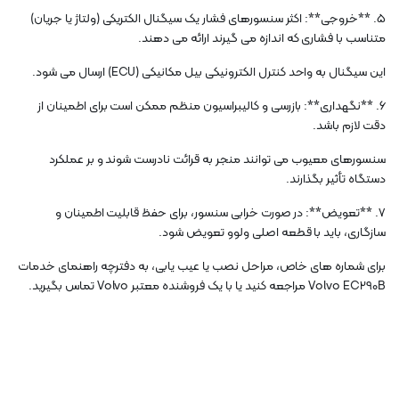
5. **خروجی**: اکثر سنسورهای فشار یک سیگنال الکتریکی (ولتاژ یا جریان)
متناسب با فشاری که اندازه می گیرند ارائه می دهند.
این سیگنال به واحد کنترل الکترونیکی بیل مکانیکی (ECU) ارسال می شود.
6. **نگهداری**: بازرسی و کالیبراسیون منظم ممکن است برای اطمینان از
دقت لازم باشد.
سنسورهای معیوب می توانند منجر به قرائت نادرست شوند و بر عملکرد
دستگاه تأثیر بگذارند.
7. **تعویض**: در صورت خرابی سنسور، برای حفظ قابلیت اطمینان و
سازگاری، باید با قطعه اصلی ولوو تعویض شود.
برای شماره های خاص، مراحل نصب یا عیب یابی، به دفترچه راهنمای خدمات
Volvo EC290B مراجعه کنید یا با یک فروشنده معتبر Volvo تماس بگیرید.