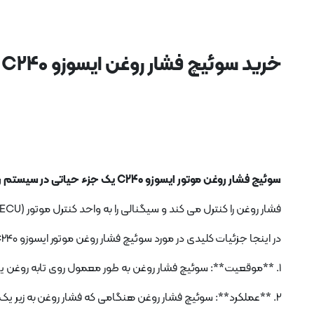
خرید سوئیچ فشار روغن ایسوزو C240
سوئیچ فشار روغن موتور ایسوزو C240 ​​یک جزء حیاتی در سیستم روغن کاری موتور است.
فشار روغن را کنترل می کند و سیگنالی را به واحد کنترل موتور (ECU) ارسال می کند تا نشان دهد که آیا فشار روغن در محدوده نرمال است یا خیر.
در اینجا جزئیات کلیدی در مورد سوئیچ فشار روغن موتور ایسوزو C240 ​​آمده است:
1. **موقعیت**: سوئیچ فشار روغن به طور معمول روی تابه روغن یا درپوش سوپاپ موتور قرار دارد. معمولاً در موقعیتی نصب می‌شود که بتواند فشار روغن را به طور مؤثر کنترل کند.
2. **عملکرد**: سوئیچ فشار روغن هنگامی که فشار روغن به زیر یک آستانه معین می رسد، سیگنالی را به ECU ارسال می کند.