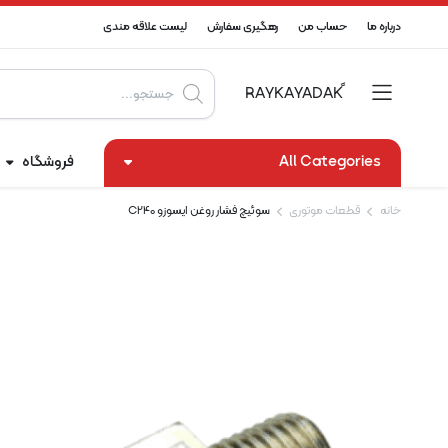
درباره ما
حساب من
رهگیری سفارش
لیست علاقه مندی
Products
search
All Categories
فروشگاه
خانه
قطعات موتوری
سوئیچ فشار روغن ایسوزو C240