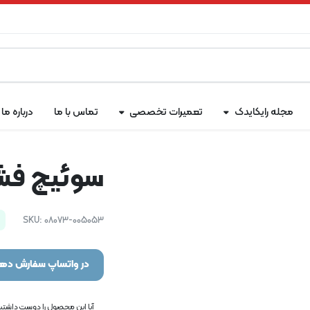
مجله رایکایدک
تعمیرات تخصصی
تماس با ما
درباره ما
سوئیچ فشار 
SKU:
08073-005053
در واتساپ سفارش دهی
آیا این محصول را دوست داشتید؟