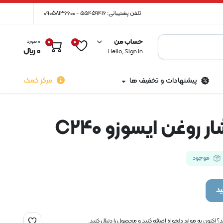
تلفن پشتیبانی: 55459416 - 09058136600
حساب من
0 مورد
0
0
0
﷼
Hello, Sign In
پیشنهادات و تخفیف ها
مرکز کمک
روغن ایسوزو C240
موجود
د
 اکنون به موارد دلخواه اضافه کنید و محصول را دنبال کنید.