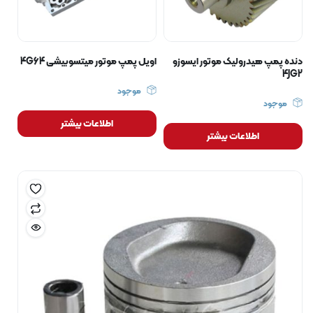
دنده پمپ هیدرولیک موتور ایسوزو
اویل پمپ موتور میتسوبیشی 4G64
4JG2
موجود
موجود
اطلاعات بیشتر
اطلاعات بیشتر