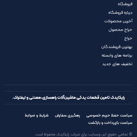
فروشگاه
درباره فروشگاه
آخرین محصولات
حراج محصول
حراج
بهترین فروشندگان
برنامه های وابسته
تخفیف های جدید
رایکایدک تامین قطعات یدکی ماشین‌آلات راهسازی،معدنی و لیفتراک.
سیاست حفظ حریم خصوصی
رهگیری سفارش
شرایط و ضوابط
سیاست بازپرداخت و بازگشت
© تمامی حقوق این وبسایت برای شرکت رایکایدک محفوظ است.