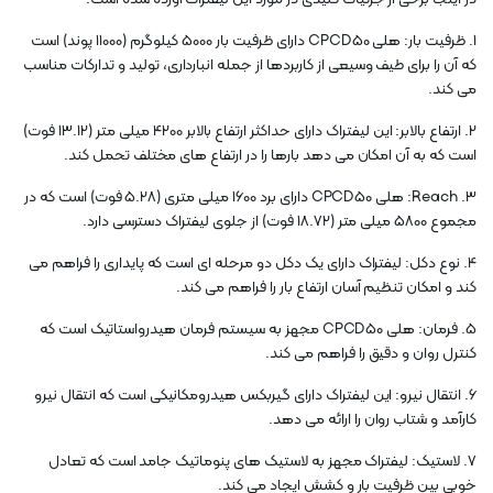
1. ظرفیت بار: هلی CPCD50 دارای ظرفیت بار 5000 کیلوگرم (11000 پوند) است
که آن را برای طیف وسیعی از کاربردها از جمله انبارداری، تولید و تدارکات مناسب
می کند.
2. ارتفاع بالابر: این لیفتراک دارای حداکثر ارتفاع بالابر 4200 میلی متر (13.12 فوت)
است که به آن امکان می دهد بارها را در ارتفاع های مختلف تحمل کند.
3. Reach: هلی CPCD50 دارای برد 1600 میلی متری (5.28 فوت) است که در
مجموع 5800 میلی متر (18.72 فوت) از جلوی لیفتراک دسترسی دارد.
4. نوع دکل: لیفتراک دارای یک دکل دو مرحله ای است که پایداری را فراهم می
کند و امکان تنظیم آسان ارتفاع بار را فراهم می کند.
5. فرمان: هلی CPCD50 مجهز به سیستم فرمان هیدرواستاتیک است که
کنترل روان و دقیق را فراهم می کند.
6. انتقال نیرو: این لیفتراک دارای گیربکس هیدرومکانیکی است که انتقال نیرو
کارآمد و شتاب روان را ارائه می دهد.
7. لاستیک: لیفتراک مجهز به لاستیک های پنوماتیک جامد است که تعادل
خوبی بین ظرفیت بار و کشش ایجاد می کند.