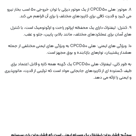
8. موتور: هلی CPCD50 از یک موتور دیزلی با توان خروجی 50 اسب بخار نیرو
می گیرد و قدرت کافی برای کاربردهای مختلف را برای آن فراهم می کند.
9. کنترل: لیفتراک دارای یک محفظه اپراتور راحت و ارگونومیک است، با کنترل
های آسان برای عملکردهای مختلف، مانند بالابر، پایین، جلو و عقب.
10. ویژگی های ایمنی: هلی CPCD50 به ویژگی های ایمنی مختلفی از جمله
هشدار پشتیبان، نوارهای بازتابنده و بوق مجهز است.
به طور کلی، لیفتراک هلی CPCD50 یک گزینه همه کاره و قابل اعتماد برای
طیف گسترده ای از کاربردهای جابجایی مواد است که ترکیبی از قدرت، مانورپذیری
و ایمنی را ارائه می دهد.
سوئیچ فشار روغن لیفتراک یک وسیله ایمنی است که فشار روغن را در سیستم