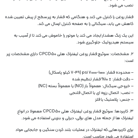
نصب می شود.
فشار روغن را کنترل می کند و هنگامی که فشار به زیر سطح از پیش تعیین شده
کاهش می یابد، سیگنالی را به صفحه کنترل ارسال می کند.
این یک زنگ هشدار ایجاد می کند یا موتور را خاموش می کند تا از آسیب به
سیستم هیدرولیک جلوگیری شود.
2. مشخصات: سوئیچ فشار روغن لیفتراک هلی CPCD50 دارای مشخصات زیر
است:
– محدوده فشار: 1000-7000 psi (7-49 کیلو پاسکال)
– دقت فشار: ± 10% فشار تنظیم شده
– خروجی سیگنال: معمولاً باز (NO) یا معمولاً بسته (NC)
– نصب: اتصال رزوه ای یا اتصال فلنجی
– جنس: پلاستیک یا فلز
3. کاربردها: سوئیچ فشار روغن لیفتراک هلی CPCD50 معمولا در انواع
لیفتراک ها از جمله مدل های برقی، دیزلی و بنزینی استفاده می شود.
برای کاربردهایی که لیفتراک در عملیات بلند کردن سنگین و جابجایی مواد
استفاده می شود مناسب است.