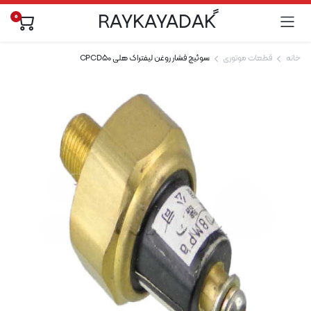
0
خانه
قطعات موتوری
سوئیچ فشار روغن لیفتراک هلی CPCD50