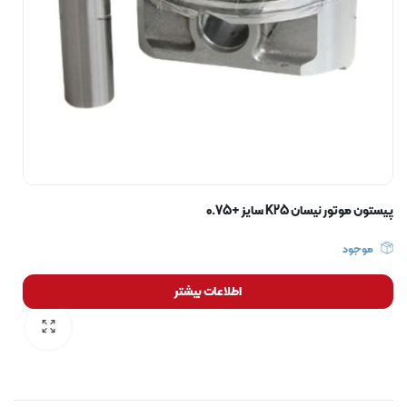
پیستون موتور نیسان K25 سایز +0.75
موجود
اطلاعات بیشتر