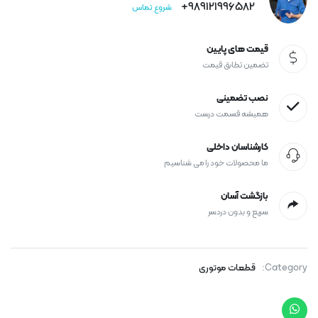
989121996582+
شروع تماس
قیمت های پایین
تضمین تطابق قیمت
نصب تضمینی
همیشه قسمت درست
کارشناسان داخلی
ما محصولات خود را می شناسیم
بازگشت آسان
سریع و بدون دردسر
Category:
قطعات موتوری