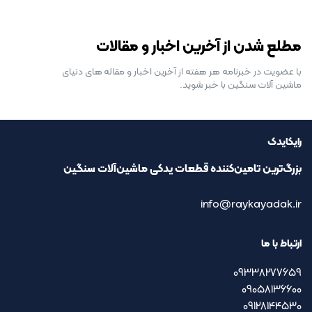
رایگان برای مدت محدود
مطلع شدن از آخرین اخبار و مقالات
با عضویت در خبرنامه هر هفته از آخرین اخبار و مقاله های دنیای
ماشین آلات سنگین با خبر شوید.
رایکایدک
بزرگ‌ترین تامین‌کننده قطعات یدکی ماشین‌آلات سنگین
info@raykayadak.ir
ارتباط با ما
09338277659
09058136600
09128144530