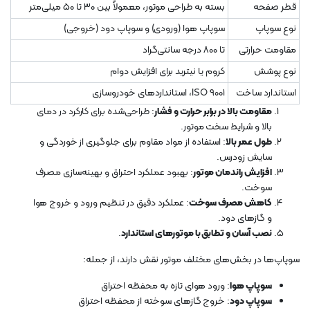
قطر صفحه
بسته به طراحی موتور، معمولاً بین 30 تا 50 میلی‌متر
نوع سوپاپ
سوپاپ هوا (ورودی) و سوپاپ دود (خروجی)
مقاومت حرارتی
تا 800 درجه سانتی‌گراد
نوع پوشش
کروم یا نیترید برای افزایش دوام
استاندارد ساخت
ISO 9001، استانداردهای خودروسازی
مقاومت بالا در برابر حرارت و فشار
: طراحی‌شده برای کارکرد در دمای
بالا و شرایط سخت موتور.
طول عمر بالا
: استفاده از مواد مقاوم برای جلوگیری از خوردگی و
سایش زودرس.
افزایش راندمان موتور
: بهبود عملکرد احتراق و بهینه‌سازی مصرف
سوخت.
کاهش مصرف سوخت
: عملکرد دقیق در تنظیم ورود و خروج هوا
و گازهای دود.
نصب آسان و تطابق با موتورهای استاندارد
.
سوپاپ‌ها در بخش‌های مختلف موتور نقش دارند، از جمله:
سوپاپ هوا
: ورود هوای تازه به محفظه احتراق
سوپاپ دود
: خروج گازهای سوخته از محفظه احتراق