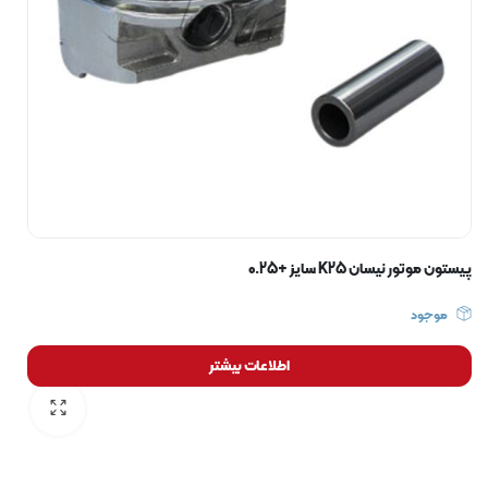
پیستون موتور نیسان K25 سایز +0.25
موجود
اطلاعات بیشتر