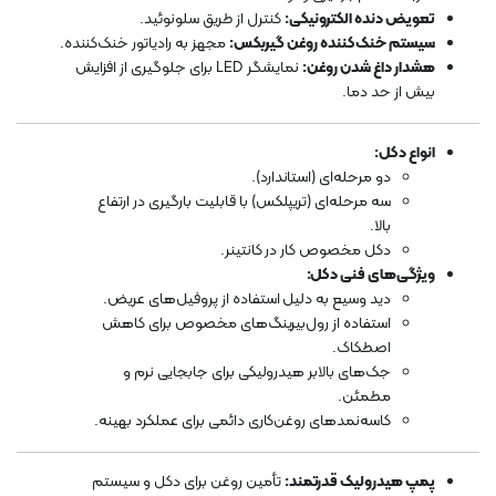
تعویض دنده الکترونیکی:
کنترل از طریق سلونوئید.
سیستم خنک‌کننده روغن گیربکس:
مجهز به رادیاتور خنک‌کننده.
هشدار داغ شدن روغن:
نمایشگر LED برای جلوگیری از افزایش
بیش از حد دما.
انواع دکل:
دو مرحله‌ای (استاندارد).
سه مرحله‌ای (تریپلکس) با قابلیت بارگیری در ارتفاع
بالا.
دکل مخصوص کار در کانتینر.
ویژگی‌های فنی دکل:
دید وسیع به دلیل استفاده از پروفیل‌های عریض.
استفاده از رول‌بیرینگ‌های مخصوص برای کاهش
اصطکاک.
جک‌های بالابر هیدرولیکی برای جابجایی نرم و
مطمئن.
کاسه‌نمدهای روغن‌کاری دائمی برای عملکرد بهینه.
پمپ هیدرولیک قدرتمند:
تأمین روغن برای دکل و سیستم