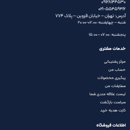
09128144530
021-55459416
آدرس: تهران – خیابان قزوین – پلاک ۷۷۴
شنبه – چهارشنبه: 07:00-20:00
پنجشنبه: 07:00 – 15:00
خدمات مشتری
مرکز پشتیبانی
حساب من
پیگیری محصولات
سفارشات من
لیست علاقه مندی شما
سیاست بازگشت
کارت هدیه خرید
اطلاعات فروشگاه