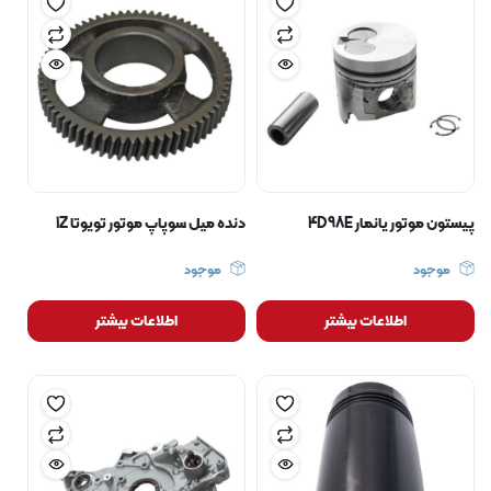
پیستون موتور یانمار 4D98E
دنده میل سوپاپ موتور تویوتا 1Z
موجود
موجود
اطلاعات بیشتر
اطلاعات بیشتر