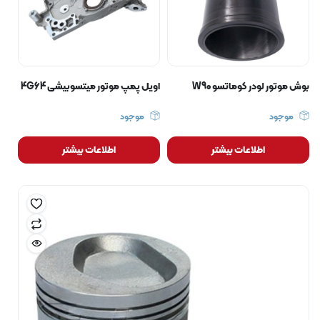
بوش موتور لودر کوماتسو W90
اویل پمپ موتور میتسوبیشی 4G64
موجود
موجود
اطلاعات بیشتر
اطلاعات بیشتر