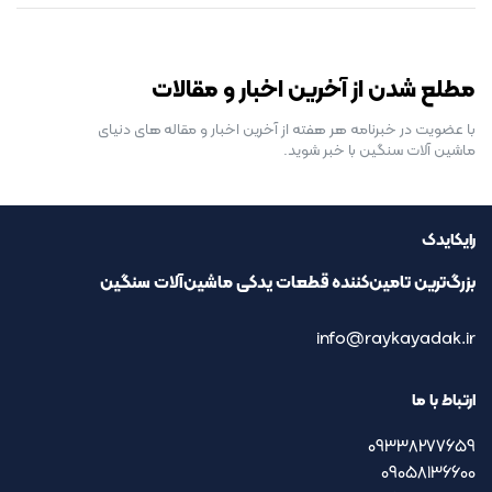
رایگان برای مدت محدود
مطلع شدن از آخرین اخبار و مقالات
با عضویت در خبرنامه هر هفته از آخرین اخبار و مقاله های دنیای
ماشین آلات سنگین با خبر شوید.
رایکایدک
بزرگ‌ترین تامین‌کننده قطعات یدکی ماشین‌آلات سنگین
info@raykayadak.ir
ارتباط با ما
09338277659
09058136600