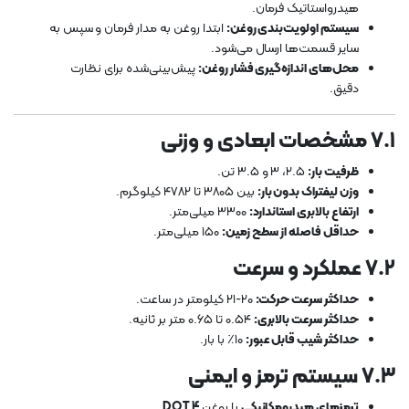
هیدرواستاتیک فرمان.
سیستم اولویت‌بندی روغن:
ابتدا روغن به مدار فرمان و سپس به
سایر قسمت‌ها ارسال می‌شود.
محل‌های اندازه‌گیری فشار روغن:
پیش‌بینی‌شده برای نظارت
دقیق.
۷.۱ مشخصات ابعادی و وزنی
ظرفیت بار:
۲.۵، ۳ و ۳.۵ تن.
وزن لیفتراک بدون بار:
بین ۳۸۰۵ تا ۴۷۸۲ کیلوگرم.
ارتفاع بالابری استاندارد:
۳۳۰۰ میلی‌متر.
حداقل فاصله از سطح زمین:
۱۵۰ میلی‌متر.
۷.۲ عملکرد و سرعت
حداکثر سرعت حرکت:
۲۰-۲۱ کیلومتر در ساعت.
حداکثر سرعت بالابری:
۰.۵۴ تا ۰.۶۵ متر بر ثانیه.
حداکثر شیب قابل عبور:
۱۰٪ با بار.
۷.۳ سیستم ترمز و ایمنی
ترمزهای هیدرومکانیکی
با روغن
DOT 4
.