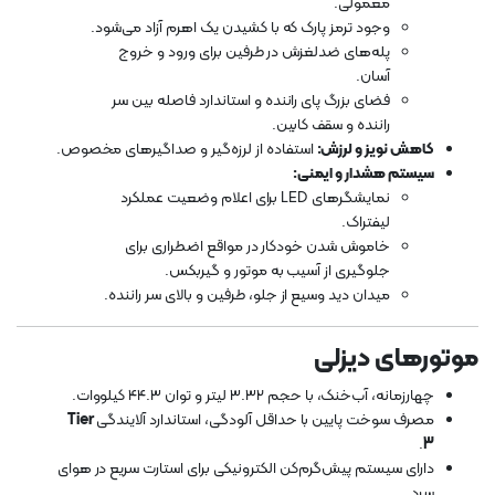
معمولی.
وجود ترمز پارک که با کشیدن یک اهرم آزاد می‌شود.
پله‌های ضدلغزش در طرفین برای ورود و خروج
آسان.
فضای بزرگ پای راننده و استاندارد فاصله بین سر
راننده و سقف کابین.
کاهش نویز و لرزش:
استفاده از لرزه‌گیر و صداگیرهای مخصوص.
سیستم هشدار و ایمنی:
نمایشگرهای LED برای اعلام وضعیت عملکرد
لیفتراک.
خاموش شدن خودکار در مواقع اضطراری برای
جلوگیری از آسیب به موتور و گیربکس.
میدان دید وسیع از جلو، طرفین و بالای سر راننده.
موتورهای دیزلی
چهارزمانه، آب‌خنک، با حجم ۳.۳۲ لیتر و توان ۴۴.۳ کیلووات.
مصرف سوخت پایین با حداقل آلودگی، استاندارد آلایندگی
Tier
.
3
دارای سیستم پیش‌گرم‌کن الکترونیکی برای استارت سریع در هوای
سرد.