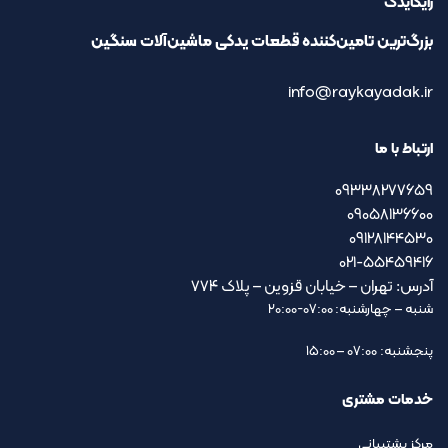
رایکایدک
بزرگ‌ترین تامین‌کننده قطعات یدکی ماشین‌آلات سنگین
info@raykayadak.ir
ارتباط با ما
09338277659
09058136600
09128144530
021-55459416
آدرس: تهران – خیابان قزوین – پلاک ۷۷۴
شنبه – چهارشنبه: 07:00-20:00
پنجشنبه: 07:00 – 15:00
خدمات مشتری
مرکز پشتیبانی