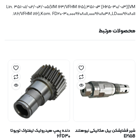
Lin. 351-01/-02/-04/-05(VM 163/VFHM 165),351-03 [H25-30/-03](VM
186/VFHM 186),Kom. FD20-30,0009608011,0009608038,LD0009608011.
محصولات مرتبط
شیر فشارشکن بیل مکانیکی نیوهلند
دنده پمپ هیدرولیک لیفتراک تویوتا
6FD30
E215B