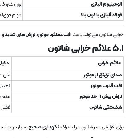
آلومینیوم آلیاژی
وزن کم، 
فولاد آلیاژی با کربن بالا
دوام فوق‌ال
خرابی شاتون می‌تواند باعث
افت عملکرد موتور، لرزش‌های شدید و
۵.۱ علائم خرابی شاتون
علائم خرابی
دلایل
صدای تق‌تق از موتور
لقی در
افت قدرت موتور
تغییر
لرزش بیش از حد موتور
عدم ب
شکستگی شاتون
فشار ب
برای افزایش عمر شاتون در لیفتراک،
نگهداری صحیح
بسیار مهم است