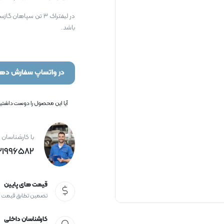
در لیفتراک ۳ تن سپا
باشد.
در واتساپ سفارش دهی
آیا این محصول را دوست داشتید؟
با کارشناسان 
21996582+
قیمت های پایین
تضمین تطابق قیمت
کارشناسان داخلی