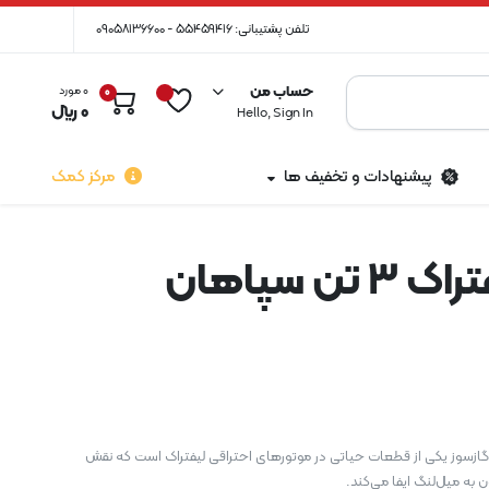
تلفن پشتیبانی: 55459416 - 09058136600
حساب من
0 مورد
0
0
0
﷼
Hello, Sign In
پیشنهادات و تخفیف ها
مرکز کمک
شاتون لیفتراک 3 تن سپاهان
3 تن سپاهان گازسوز یکی از قطعات حیاتی در موتورهای احتراقی لیفتراک است که نقش
ون به میل‌لنگ ایفا می‌کند.