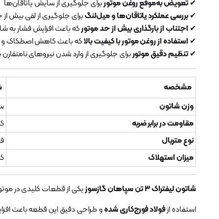
✔
تعویض به‌موقع روغن موتور
برای جلوگیری از سایش یاتاقان‌ها
✔
بررسی عملکرد یاتاقان‌ها و میل‌لنگ
برای جلوگیری از لقی بیش از 
✔
اجتناب از بارگذاری بیش از حد موتور
که باعث افزایش فشار به ش
✔
استفاده از روغن موتور با کیفیت بالا
که باعث کاهش اصطکاک و ح
✔
تنظیم دقیق موتور
برای جلوگیری از وارد شدن نیروهای نامتقارن 
مشخصه
ش
وزن شاتون
سب
مقاومت در برابر ضربه
کم
نوع متریال
فو
میزان استهلاک
کم
شاتون لیفتراک ۳ تن سپاهان گازسوز
یکی از قطعات کلیدی در موتو
استفاده از
فولاد فورج‌کاری شده
و طراحی دقیق این قطعه باعث افزا