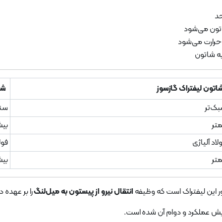
حد
اتون می‌شود
رارت می‌شود
به شاتون
اتون لیفتراک گازسوز
شا
ک‌تر
سنگ
تر
بیش
لاد آلیاژی
فول
تر
بیش
ر این لیفتراک است که وظیفه
انتقال نیرو از پیستون به میل‌لنگ
را بر عهده دا
یش عملکرد و دوام آن شده است.