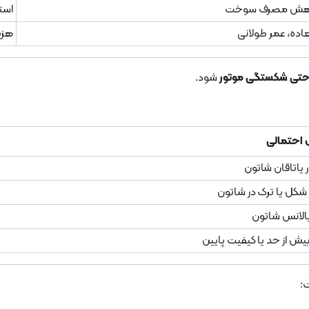
کاهش مصرف سوخت
است
عاده، عمر طولانی
هزین
 حتی شکستگی موتور
شود.
 احتمالی
 یاتاقان شاتون
 شکل یا ترک در شاتون
الانس شاتون
یش از حد یا کیفیت پایین
: