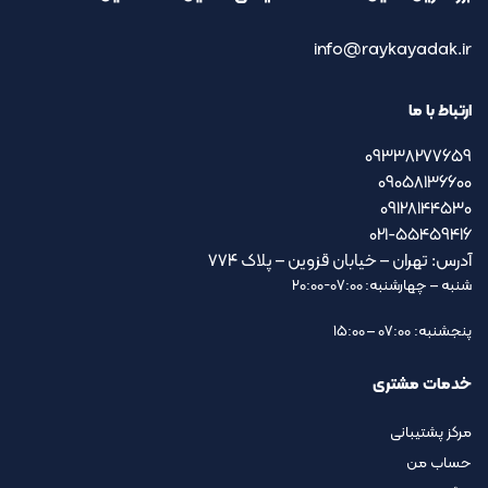
info@raykayadak.ir
ارتباط با ما
09338277659
09058136600
09128144530
021-55459416
آدرس: تهران – خیابان قزوین – پلاک ۷۷۴
شنبه – چهارشنبه: 07:00-20:00
پنجشنبه: 07:00 – 15:00
خدمات مشتری
مرکز پشتیبانی
حساب من