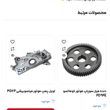
محصولات مرتبط
دنده میل سوپاپ موتور کوماتسو
اویل پمپ موتور میتسوبیشی 4G64
4D94E
موجود
موجود