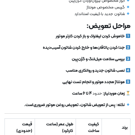
ابزار مخصوص بیرون‌آوردن گژن‌پین
گریس مخصوص مونتاژ
شاتون جدید با کیفیت استاندارد
مراحل تعویض:
خاموش کردن لیفتراک و باز کردن کارتر موتور
جدا کردن یاتاقان‌ها و خارج کردن شاتون آسیب‌دیده
بررسی سلامت میل‌لنگ و گژن‌پین
نصب شاتون جدید و روانکاری مناسب
مونتاژ مجدد موتور و انجام تست نهایی
زمان موردنیاز:
حدود
4 تا 6 ساعت
نکته:
پس از تعویض شاتون، تعویض روغن موتور ضروری است.
کیفیت
طول عمر (ساعت
قیمت
برند
ساخت
کارکرد)
(حدودی)