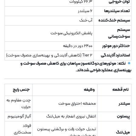
توان خروجی
66.3 کیلووات
تعداد سیلندرها
6 سیلندر
سیستم خنک‌کننده
آب‌خنک
سیستم
پاشش الکترونیکی سوخت
سوخت‌رسانی
حداکثر دور موتور
2400 دور در دقیقه
استاندارد آلایندگی
Tier 2 (کاهش آلایندگی و بهینه‌سازی مصرف سوخت)
نکته:
موتورهای دوگانه‌سوز سپاهان برای کاهش مصرف سوخت و
بهینه‌سازی عملکرد طراحی شده‌اند.
نام قطعه
وظیفه
جنس رایج
چدن مقاوم به
سیلندر
محفظه احتراق سوخت
حرارت
پیستون
انتقال نیروی انفجار به میل‌لنگ
آلیاژ آلومینیوم
فولاد
تبدیل حرکت رفت و برگشتی پیستون
میل‌لنگ
سخت‌کاری
به حرکت چرخشی