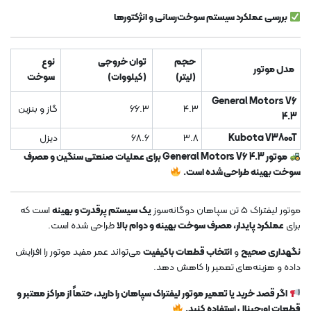
بررسی عملکرد سیستم سوخت‌رسانی و انژکتورها
حجم
توان خروجی
نوع
مدل موتور
(لیتر)
(کیلووات)
سوخت
General Motors V6
4.3
66.3
گاز و بنزین
4.3
Kubota V3800T
3.8
68.6
دیزل
موتور General Motors V6 4.3 برای عملیات صنعتی سنگین و مصرف
سوخت بهینه طراحی شده است.
موتور لیفتراک 5 تن سپاهان دوگانه‌سوز
یک سیستم پرقدرت و بهینه
است که
برای
عملکرد پایدار، مصرف سوخت بهینه و دوام بالا
طراحی شده است.
نگهداری صحیح
و
انتخاب قطعات باکیفیت
می‌تواند عمر مفید موتور را افزایش
داده و هزینه‌های تعمیر را کاهش دهد.
اگر قصد خرید یا تعمیر موتور لیفتراک سپاهان را دارید، حتماً از مراکز معتبر و
قطعات اورجینال استفاده کنید.