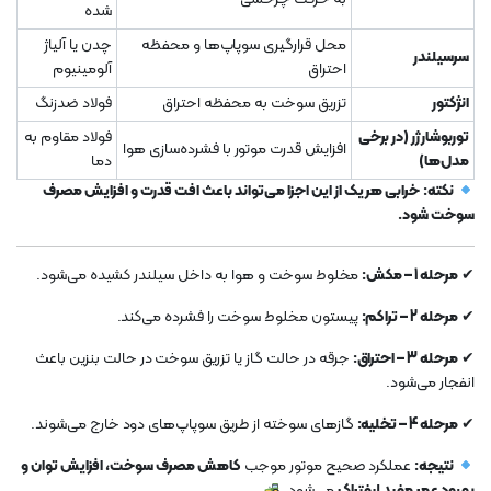
شده
محل قرارگیری سوپاپ‌ها و محفظه
چدن یا آلیاژ
سرسیلندر
احتراق
آلومینیوم
انژکتور
تزریق سوخت به محفظه احتراق
فولاد ضدزنگ
توربوشارژر (در برخی
فولاد مقاوم به
افزایش قدرت موتور با فشرده‌سازی هوا
مدل‌ها)
دما
نکته:
خرابی هر یک از این اجزا می‌تواند باعث افت قدرت و افزایش مصرف
سوخت شود.
✔
مرحله 1 – مکش:
مخلوط سوخت و هوا به داخل سیلندر کشیده می‌شود.
✔
مرحله 2 – تراکم:
پیستون مخلوط سوخت را فشرده می‌کند.
✔
مرحله 3 – احتراق:
جرقه در حالت گاز یا تزریق سوخت در حالت بنزین باعث
انفجار می‌شود.
✔
مرحله 4 – تخلیه:
گازهای سوخته از طریق سوپاپ‌های دود خارج می‌شوند.
نتیجه:
عملکرد صحیح موتور موجب
کاهش مصرف سوخت، افزایش توان و
بهبود عمر مفید لیفتراک
می‌شود.