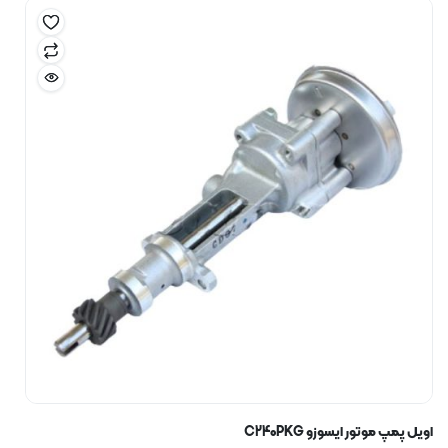
اویل پمپ موتور ایسوزو C240PKG