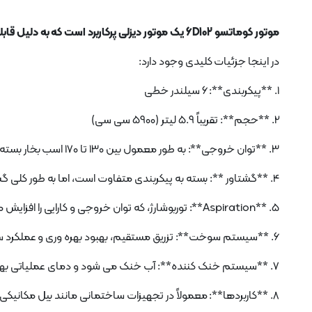
موتور کوماتسو 6D102 یک موتور دیزلی پرکاربرد است که به دلیل قابلیت اطمینان و کارایی شناخته شده است.
در اینجا جزئیات کلیدی وجود دارد:
1. **پیکربندی**: 6 سیلندر خطی
2. **حجم**: تقریباً 5.9 لیتر (5900 سی سی)
3. **توان خروجی**: به طور معمول بین 130 تا 170 اسب بخار بسته به کاربرد و تنظیم خاص متغیر است.
4. **گشتاور **: بسته به پیکربندی متفاوت است، اما به طور کلی گشتاور پایین پایان قوی مناسب برای کاربردهای سنگین ارائه می دهد.
5. **Aspiration**: توربوشارژ، که توان خروجی و کارایی را افزایش می دهد.
6. **سیستم سوخت**: تزریق مستقیم، بهبود بهره وری و عملکرد سوخت.
7. **سیستم خنک کننده**: آب خنک می شود و دمای عملیاتی بهینه را تضمین می کند.
8. **کاربردها**: معمولاً در تجهیزات ساختمانی مانند بیل مکانیکی، بولدوزرها و لودرهای چرخدار و همچنین در ماشین آلات صنعتی استفاده می شود.