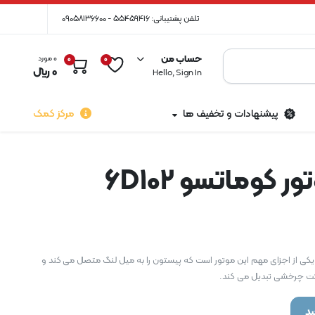
تلفن پشتیبانی: 55459416 - 09058136600
حساب من
0 مورد
0
0
0
﷼
Hello, Sign In
پیشنهادات و تخفیف ها
مرکز کمک
 کوماتسو 6D102
اتون موتور کوماتسو 6D102 یکی از اجزای مهم این موتور است که پیستون را به میل لنگ متصل می کند و
ت چرخشی تبدیل می کند.
د