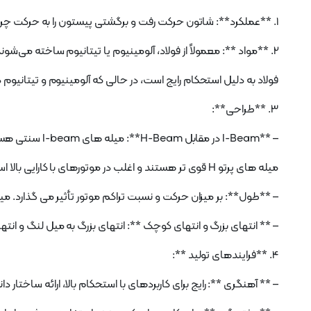
1. **عملکرد**: شاتون حرکت رفت و برگشتی پیستون را به حرکت چرخشی میل لنگ منتقل می کند و انرژی خطی را به انرژی دورانی تبدیل می کند.
2. **مواد **: معمولاً از فولاد، آلومینیوم یا تیتانیوم ساخته می‌شوند که به دلیل نسبت مقاومت به وزن و دوام آنها انتخاب می‌شوند.
فولاد به دلیل استحکام رایج است، در حالی که آلومینیوم و تیتانیوم د
3. **طراحی**:
– **I-Beam در مقابل H-Beam**: میله های I-beam سنتی هستند و تعادل خوبی بین قدرت و وزن ارائه می دهند.
میله های پرتو H قوی تر هستند و اغلب در موتورهای با کارایی بالا استفاده می شوند.
– **طول**: بر میزان حرکت و نسبت تراکم موتور تأثیر می گذارد. میل
– ** انتهای بزرگ و انتهای کوچک **: انتهای بزرگ به میل لنگ و ان
4. **فرایندهای تولید **:
– ** آهنگری **: رایج برای کاربردهای با استحکام بالا، ارائه ساختار د