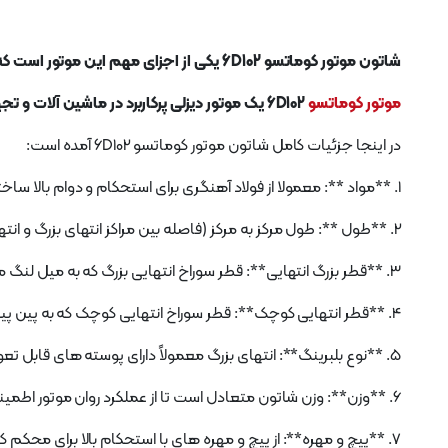
شاتون موتور کوماتسو 6D102 یکی از اجزای مهم این موتور است که پیستون را به میل لنگ متصل می کند و حرکت خطی پیستون را به حرکت چرخشی تبدیل می کند.
موتور کوماتسو
6D102 یک موتور دیزلی پرکاربرد در ماشین آلات و تجهیزات سنگین مختلف است.
در اینجا جزئیات کامل شاتون موتور کوماتسو 6D102 آمده است:
1. **مواد **: معمولا از فولاد آهنگری برای استحکام و دوام بالا ساخته می شود.
2. **طول **: طول مرکز به مرکز (فاصله بین مراکز انتهای بزرگ و انتهای کوچک) مخصوص طراحی موتور 6D102 است.
3. **قطر بزرگ انتهایی**: قطر سوراخ انتهایی بزرگ که به میل لنگ متصل می شود، به گونه ای طراحی شده است که با ژورنال میل لنگ مطابقت داشته باشد.
4. **قطر انتهایی کوچک**: قطر سوراخ انتهایی کوچک که به پین ​​پیستون (پین گوجون) متصل می شود، متناسب با پایه پیستون طراحی شده است.
5. **نوع بلبرینگ**: انتهای بزرگ معمولاً دارای پوسته های قابل تعویض برای کاهش اصطکاک و سایش است.
6. **وزن**: وزن شاتون متعادل است تا از عملکرد روان موتور اطمینان حاصل شود و لرزش ها به حداقل برسد.
7. **پیچ و مهره**: از پیچ و مهره های با استحکام بالا برای محکم کردن درپوش انتهایی بزرگ به بدنه شاتون استفاده می شود.