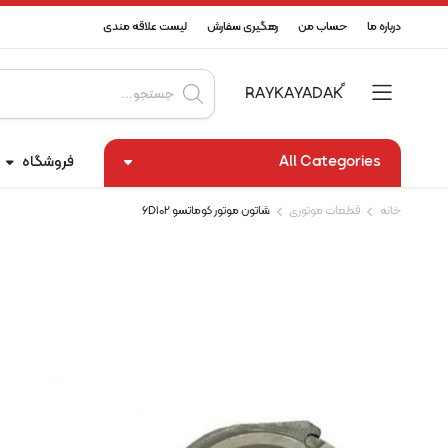
درباره ما
حساب من
رهگیری سفارش
لیست علاقه مندی
Products
search
All Categories
فروشگاه
خانه
قطعات موتوری
شاتون موتور کوماتسو 6D102