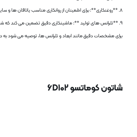
8. **روغنکاری**: برای اطمینان از روانکاری مناسب یاتاقان ها و سایر قطعات متحرک ممکن است گذرگاه های روغن وجود داشته باشد.
9. **تلرانس های تولید **: ماشینکاری دقیق تضمین می کند که شاتون برای عملکرد بهینه و طول عمر، تلورانس های دقیق را برآورده می کند.
برای مشخصات دقیق مانند ابعاد و تلرانس ها، توصیه می شود به د
شاتون کوماتسو 6D102