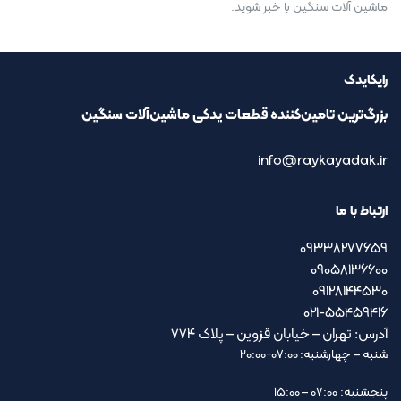
ماشین آلات سنگین با خبر شوید.
رایکایدک
بزرگ‌ترین تامین‌کننده قطعات یدکی ماشین‌آلات سنگین
info@raykayadak.ir
ارتباط با ما
09338277659
09058136600
09128144530
021-55459416
آدرس: تهران – خیابان قزوین – پلاک ۷۷۴
شنبه – چهارشنبه: 07:00-20:00
پنجشنبه: 07:00 – 15:00