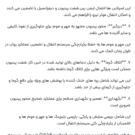
این اسپلاین ها اتصال ایمن بین شفت پینیون و دیفرانسیل را تضمین می کنند
و امکان انتقال موثر نیرو را فراهم می کنند.
6. **درزگیر**: محور پینیون مجهز به مهر و موم برای جلوگیری از نفوذ کثیفی
و سایر آلاینده ها می باشد.
این مهر و موم ها به حفظ یکپارچگی سیستم انتقال و تضمین عملکرد روان در
طول زمان کمک می کنند.
7. **اتلاف گرما**: به دلیل دماهای بالای تولید شده در حین کار، شفت پینیون
ممکن است ویژگی هایی برای اتلاف گرما داشته باشد.
این می تواند شامل پره های خنک کننده یا پوشش های ویژه برای دفع گرما و
جلوگیری از گرمای بیش از حد باشد.
8. **نگهداری**: تعمیر و نگهداری منظم برای عملکرد صحیح محور پینیون
ضروری است.
این شامل بررسی سایش و پارگی، بازرسی بلبرینگ ها و مهر و موم ها و
اطمینان از یکپارچگی کلی سیستم انتقال است.
به طور خلاصه، شفت پینیون در بولدوزر کوماتسو D155A جزء حیاتی سیستم