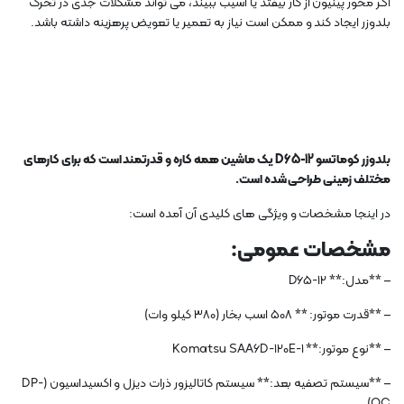
اگر محور پینیون از کار بیفتد یا آسیب ببیند، می تواند مشکلات جدی در تحرک
بلدوزر ایجاد کند و ممکن است نیاز به تعمیر یا تعویض پرهزینه داشته باشد.
بلدوزر کوماتسو D65-12 یک ماشین همه کاره و قدرتمند است که برای کارهای
مختلف زمینی طراحی شده است.
در اینجا مشخصات و ویژگی های کلیدی آن آمده است:
مشخصات عمومی:
– **مدل:** D65-12
– **قدرت موتور: ** 508 اسب بخار (380 کیلو وات)
– **نوع موتور:** Komatsu SAA6D-120E-1
– **سیستم تصفیه بعد:** سیستم کاتالیزور ذرات دیزل و اکسیداسیون (DP-
OC)