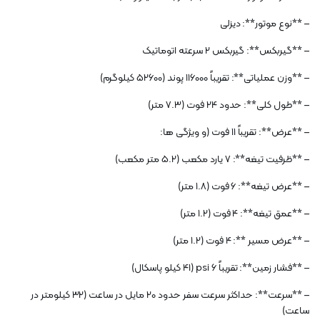
– **نوع موتور**: دیزلی
– **گیربکس**: گیربکس 2 سرعته اتوماتیک
– **وزن عملیاتی**: تقریباً 116000 پوند (52600 کیلوگرم)
– **طول کلی**: حدود 24 فوت (7.3 متر)
– **عرض**: تقریباً 11 فوت (و ویژگی ها:
– **ظرفیت تیغه**: 7 یارد مکعب (5.2 متر مکعب)
– **عرض تیغه**: 6 فوت (1.8 متر)
– **عمق تیغه**: 4 فوت (1.2 متر)
– **عرض مسیر **: 4 فوت (1.2 متر)
– **فشار زمین**: تقریباً 6 psi (41 کیلو پاسکال)
– **سرعت**: حداکثر سرعت سفر حدود 20 مایل در ساعت (32 کیلومتر در
ساعت)