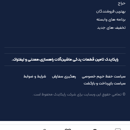
حراج
بهترین فروشندگان
برنامه های وابسته
تخفیف های جدید
رایکایدک تامین قطعات یدکی ماشین‌آلات راهسازی،معدنی و لیفتراک.
سیاست حفظ حریم خصوصی
رهگیری سفارش
شرایط و ضوابط
سیاست بازپرداخت و بازگشت
© تمامی حقوق این وبسایت برای شرکت رایکایدک محفوظ است.