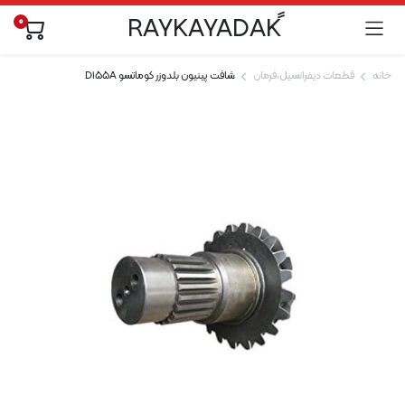
0
خانه
قطعات دیفرانسیل،فرمان
شافت پینیون بلدوزر کوماتسو D155A