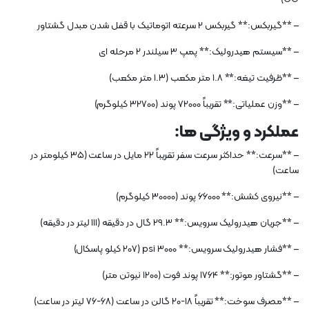
– **گیربکس:** گیربکس 2 سرعته اتوماتیک با قفل شدن مبدل گشتاور
– **سیستم هیدرولیک:** پمپ 3 سیلندر 2 مرحله ای
– **ظرفیت تیغه:** 1.8 متر مکعب (1.3 متر مکعب)
– **وزن عملیاتی:** تقریباً 72000 پوند (32700 کیلوگرم)
عملکرد و ویژگی ها:
– **سرعت:** حداکثر سرعت سفر تقریباً 22 مایل در ساعت (35 کیلومتر در
ساعت)
– **نیروی کشش:** 66000 پوند (30000 کیلوگرم)
– **جریان هیدرولیک سرویس:** 29.3 گال در دقیقه (111 لیتر در دقیقه)
– **فشار هیدرولیک سرویس:** 3000 psi (207 کیلو پاسکال)
– **گشتاور موتور:** 1764 پوند فوت (1200 نیوتن متر)
– **مصرف سوخت:** تقریباً 18-20 گالن در ساعت (68-76 لیتر در ساعت)