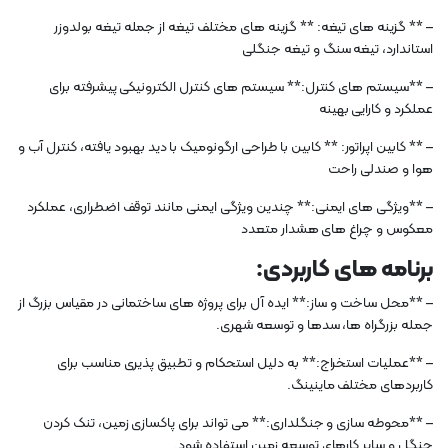
– ** گزینه های تیغه: ** گزینه های مختلف تیغه از جمله تیغه بولدوزر
استاندارد، تیغه سنگ و تیغه جنگلی
– **سیستم های کنترل:** سیستم های کنترل الکترونیکی پیشرفته برای
عملکرد و کارایی بهینه
– ** کابین اپراتور: ** کابین با طراحی ارگونومیک با دید بهبود یافته، کنترل آب و
هوا و صندلی راحت
– **ویژگی های ایمنی:** چندین ویژگی ایمنی مانند توقف اضطراری، عملکرد
معکوس و چراغ های هشدار متعدد
برنامه های کاربردی:
– **محل ساخت و ساز:** ایده آل برای پروژه های ساختمانی در مقیاس بزرگ از
جمله بزرگراه ها، سدها و توسعه شهری.
– **عملیات استخراج:** به دلیل استحکام و تطبیق پذیری مناسب برای
کاربردهای مختلف ماینینگ.
– **محوطه سازی و جنگلداری:** می تواند برای پاکسازی زمین، تنک کردن
جنگل و سایر کارهای توسعه زمین استفاده شود.