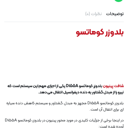
توضیحات
نظرات (0)
بلدوزر کوماتسو
شافت پینیون
بلدوزر کوماتسو D155A یکی از اجزای مهم این سیستم است که
نیرو را از مبدل گشتاور به دنده دیفرانسیل انتقال می دهد.
بلدوزر کوماتسو D155A مجهز به مبدل گشتاور و سیستم کاهش دنده سیاره
ای برای انتقال آن است.
در اینجا برخی از جزئیات کلیدی در مورد محور پینیون در بلدوزر کوماتسو D155A
آورده شده است: