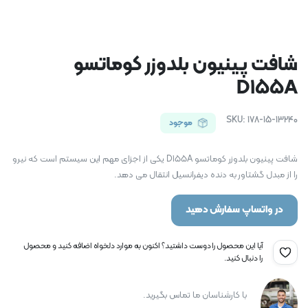
شافت پینیون بلدوزر کوماتسو
D155A
SKU:
178-15-13240
موجود
شافت پینیون بلدوزر کوماتسو D155A یکی از اجزای مهم این سیستم است که نیرو
را از مبدل گشتاور به دنده دیفرانسیل انتقال می دهد.
در واتساپ سفارش دهید
آیا این محصول را دوست داشتید؟ اکنون به موارد دلخواه اضافه کنید و محصول
را دنبال کنید.
با کارشناسان ما تماس بگیرید.