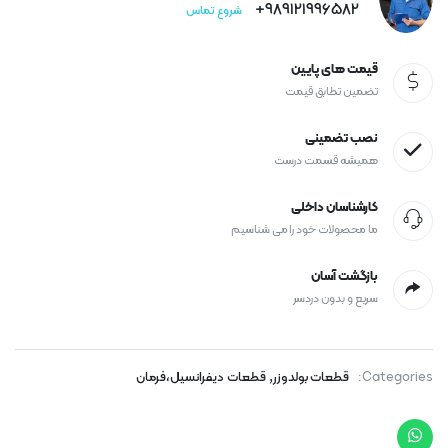
989121996582+
شروع تماس
قیمت های پایین
تضمین تطابق قیمت
نصب تضمینی
همیشه قسمت درست
کارشناسان داخلی
ما محصولات خود را می شناسیم
بازگشت آسان
سریع و بدون دردسر
,
Categories:
قطعات بولدوزر
قطعات دیفرانسیل،فرمان