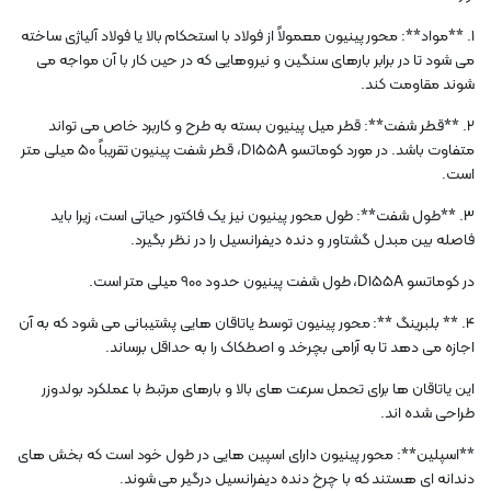
1. **مواد**: محور پینیون معمولاً از فولاد با استحکام بالا یا فولاد آلیاژی ساخته
می شود تا در برابر بارهای سنگین و نیروهایی که در حین کار با آن مواجه می
شوند مقاومت کند.
2. **قطر شفت**: قطر میل پینیون بسته به طرح و کاربرد خاص می تواند
متفاوت باشد. در مورد کوماتسو D155A، قطر شفت پینیون تقریباً 50 میلی متر
است.
3. **طول شفت**: طول محور پینیون نیز یک فاکتور حیاتی است، زیرا باید
فاصله بین مبدل گشتاور و دنده دیفرانسیل را در نظر بگیرد.
در کوماتسو D155A، طول شفت پینیون حدود 900 میلی متر است.
4. ** بلبرینگ **: محور پینیون توسط یاتاقان هایی پشتیبانی می شود که به آن
اجازه می دهد تا به آرامی بچرخد و اصطکاک را به حداقل برساند.
این یاتاقان ها برای تحمل سرعت های بالا و بارهای مرتبط با عملکرد بولدوزر
طراحی شده اند.
**اسپلین**: محور پینیون دارای اسپین هایی در طول خود است که بخش های
دندانه ای هستند که با چرخ دنده دیفرانسیل درگیر می شوند.