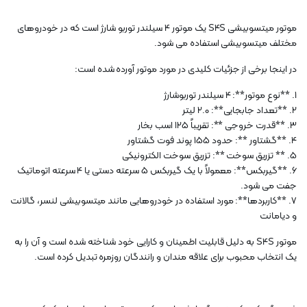
موتور میتسوبیشی S4S یک موتور 4 سیلندر توربو شارژ است که در خودروهای
مختلف میتسوبیشی استفاده می شود.
در اینجا برخی از جزئیات کلیدی در مورد موتور آورده شده است:
1. **نوع موتور**: 4 سیلندر توربوشارژ
2. **تعداد جابجایی**: 2.0 لیتر
3. **قدرت خروجی **: تقریباً 125 اسب بخار
4. **گشتاور **: حدود 155 پوند فوت گشتاور
5. ** تزریق سوخت **: تزریق سوخت الکترونیکی
6. **گیربکس**: معمولاً با یک گیربکس 5 سرعته دستی یا 4 سرعته اتوماتیک
جفت می شود.
7. **کاربردها**: مورد استفاده در خودروهایی مانند میتسوبیشی لنسر، گالانت
و دیامانت
موتور S4S به دلیل قابلیت اطمینان و کارایی خود شناخته شده است و آن را به
یک انتخاب محبوب برای علاقه مندان و رانندگان روزمره تبدیل کرده است.