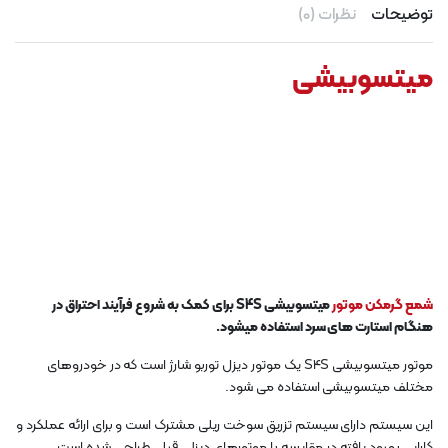
توضیحات
نظرات (0)
میتسوبیشی
شمع گرمکن موتور
میتسوبیشی S4S برای کمک به شروع فرآیند احتراق در
هنگام استارت های سرد استفاده میشود.
موتور میتسوبیشی S4S یک موتور دیزل توربو شارژ است که در خودروهای
مختلف میتسوبیشی استفاده می شود.
این سیستم دارای سیستم تزریق سوخت ریلی مشترک است و برای ارائه عملکرد و
کارایی بهبود یافته در مقایسه با موتورهای دیزلی قبلی طراحی شده است.