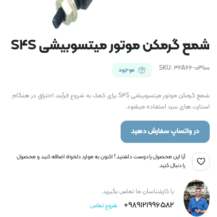
شمع گرمکن موتور میتسوبیشی S4S
SKU:
32A66-03100
موجود
شمع گرمکن موتور میتسوبیشی S4S برای کمک به شروع فرآیند احتراق در هنگام
استارت های سرد استفاده میشود.
در واتساپ سفارش دهید
آیا این محصول را دوست داشتید؟ اکنون به موارد دلخواه اضافه کنید و محصول
را دنبال کنید.
با کارشناسان ما تماس بگیرید.
989121996582+
شروع تماس