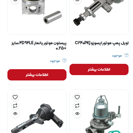
اویل پمپ موتور ایسوزو C240PKJ
پیستون موتور یانمار 4D94LE سایز
+0.25
موجود
موجود
اطلاعات بیشتر
اطلاعات بیشتر