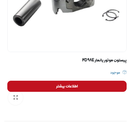
پیستون موتور یانمار 4D98E
موجود
اطلاعات بیشتر