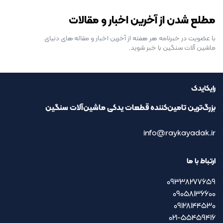
رایگان برای مدت محدود
مطلع شدن از آخرین اخبار و مقالات
با عضویت در خبرنامه هر هفته از آخرین اخبار و مقاله های دنیای
ماشین آلات سنگین با خبر شوید.
رایکایدک
بزرگ‌ترین تامین‌کننده قطعات یدکی ماشین‌آلات سنگین
info@raykayadak.ir
ارتباط با ما
09338277659
09058136600
09128144530
021-55459416