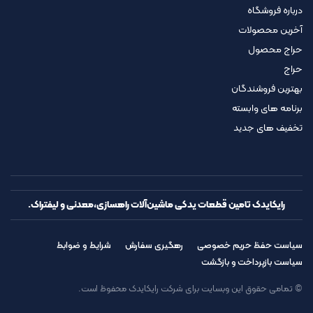
درباره فروشگاه
آخرین محصولات
حراج محصول
حراج
بهترین فروشندگان
برنامه های وابسته
تخفیف های جدید
رایکایدک تامین قطعات یدکی ماشین‌آلات راهسازی،معدنی و لیفتراک.
سیاست حفظ حریم خصوصی
رهگیری سفارش
شرایط و ضوابط
سیاست بازپرداخت و بازگشت
© تمامی حقوق این وبسایت برای شرکت رایکایدک محفوظ است.