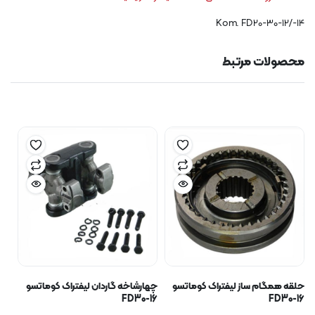
Kom. FD20-30-12/-14
محصولات مرتبط
حلقه همگام ساز لیفتراک کوماتسو
چهارشاخه گاردان لیفتراک کوماتسو
FD30-16
FD30-16