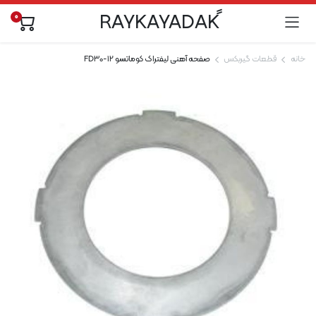
0
خانه
قطعات گیربکس
صفحه آهنی لیفتراک کوماتسو FD30-12