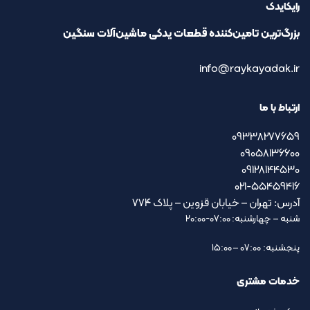
رایکایدک
بزرگ‌ترین تامین‌کننده قطعات یدکی ماشین‌آلات سنگین
info@raykayadak.ir
ارتباط با ما
09338277659
09058136600
09128144530
021-55459416
آدرس: تهران – خیابان قزوین – پلاک ۷۷۴
شنبه – چهارشنبه: 07:00-20:00
پنجشنبه: 07:00 – 15:00
خدمات مشتری