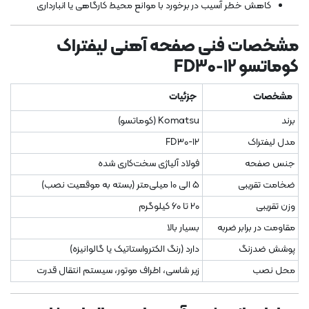
کاهش خطر آسیب در برخورد با موانع محیط کارگاهی یا انبارداری
مشخصات فنی صفحه آهنی لیفتراک
کوماتسو FD30-12
مشخصات
جزئیات
برند
Komatsu (کوماتسو)
مدل لیفتراک
FD30-12
جنس صفحه
فولاد آلیاژی سخت‌کاری شده
ضخامت تقریبی
5 الی 10 میلی‌متر (بسته به موقعیت نصب)
وزن تقریبی
20 تا 60 کیلوگرم
مقاومت در برابر ضربه
بسیار بالا
پوشش ضدزنگ
دارد (رنگ الکترواستاتیک یا گالوانیزه)
محل نصب
زیر شاسی، اطراف موتور، سیستم انتقال قدرت