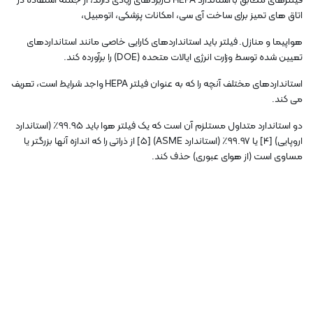
فیلترهای مطابق با استاندارد HEPA کاربردهای زیادی دارند، از جمله استفاده در
اتاق های تمیز برای ساخت آی سی، امکانات پزشکی، اتومبیل،
هواپیما و منازل. فیلتر باید استانداردهای کارایی خاصی مانند استانداردهای
تعیین شده توسط وزارت انرژی ایالات متحده (DOE) را برآورده کند.
استانداردهای مختلف آنچه را که به عنوان فیلتر HEPA واجد شرایط است، تعریف
می کند.
دو استاندارد متداول مستلزم آن است که یک فیلتر هوا باید 99.95٪ (استاندارد
اروپایی) [4] یا 99.97٪ (استاندارد ASME) [5] از ذراتی را که اندازه آنها بزرگتر یا
مساوی است (از هوای عبوری) حذف کند.