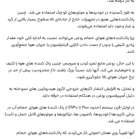
به کار گرفته شد،
به طور گسترده در خودروها و موتورهای کوچک استفاده می شد. چنین
پاک‌کننده‌هایی هنوز در تجهیزات خارج از جاده‌ای که سطوح بسیار بالایی از گرد
و غبار وجود دارد استفاده می‌شوند،
زیرا پاک‌کننده‌های هوای حمام روغن می‌توانند نسبت به اندازه کلی خود مقدار
زیادی کثیفی را بدون از دست دادن کارایی فیلتراسیون یا جریان هوا جمع‌آوری
کنند.
با این حال، روغن مایع تمیز کردن و سرویس چنین پاک کننده های هوا را کثیف
و ناخوشایند می کند، آنها باید نسبتاً بزرگ باشند تا از محدودیت بیش از حد در
نرخ جریان هوای بالا جلوگیری شود،
و تمایل به افزایش انتشار گازهای خروجی اگزوز هیدروکربن های نسوخته به
دلیل آسپیراسیون روغن در هنگام استفاده در جرقه دارند.
در اوایل قرن بیستم (حدود 1900 تا 1930) از پاک کننده های هوای حمام آب در
برخی کاربردها (خودروها، کامیون ها، تراکتورها و موتورهای قابل حمل و ثابت)
استفاده می شد.
آنها تقریباً روی همان اصولی کار می‌کردند که پاک‌کننده‌های هوای حمام