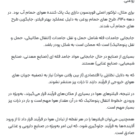
روغنی.
برای مثال، تراکتور اصلی فوردسون دارای یک پاک کننده هوای حمام آب بود. در
دهه 1940، طرح های حمام روغن به دلیل عملکرد بهتر فیلتر، جایگزین طرح
های حمام آب شدند.
جابجایی جامدات فله شامل حمل و نقل جامدات (انتقال مکانیکی، حمل و
نقل پنوماتیک) است که ممکن است به شکل پودر باشد.
بسیاری از صنایع در حال جابجایی مواد جامد فله ای (صنایع معدنی، صنایع
شیمیایی، صنایع غذایی) هستند
که به دلایل نظارتی یا اقتصادی (از بین رفتن مواد) نیاز به تصفیه جریان های
هوای خروجی از فرآیند دارند تا ذرات ریز منتشر نشوند.
در نتیجه، فیلترهای هوا در بسیاری از مکان‌های فرآیند قرار می‌گیرند، به‌ویژه در
ورودی خطوط انتقال پنوماتیک که در آن مقدار هوا مهم است و بار در ذرات ریز
بسیار مهم است.
همچنین می‌توان فیلترها را در هر نقطه از تبادل هوا در فرآیند قرار داد تا از ورود
آلاینده‌ها به فرآیند جلوگیری شود، که این امر به‌ویژه در صنایع دارویی و غذایی
صادق است.