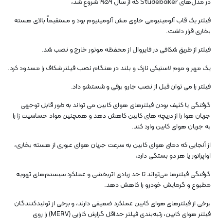
در مدل‌های Studebaker که از سال ۱۹۵۹ شروع شد،
فیلتر یک قاب آلومینیومی حاوی مش آلومینیوم بود و مستقیماً بالای هسته
بخاری قرار داشت.
فیلتر از طریق شکافی در فایروال از محفظه موتور خارج و نصب شد.
یک مهر و موم لاستیکی نازک و بلند در هنگام نصب فیلتر شکاف را مسدود کرد.
فیلتر را می توان قبل از نصب جارو برقی و شستشو داد.
گرفتگی یا کثیف بودن فیلترهای هوای کابین می تواند به طور قابل توجهی
جریان هوا را از دریچه های کابین کاهش دهد و همچنین مواد حساسیت زا را
به جریان هوای کابین وارد کند.
از آنجایی که دمای هوای کابین به سرعت جریان هوای عبوری از هسته بخاری،
اواپراتور یا هر دو بستگی دارد،
گرفتگی فیلترها می‌تواند تا حد زیادی اثربخشی و عملکرد سیستم‌های تهویه
مطبوع و گرمایش خودرو را کاهش دهد.
برخی از فیلترهای هوای کابین عملکرد ضعیفی دارند، و برخی از تولیدکنندگان
فیلتر هوای کابین، رتبه‌بندی فیلتر حداقل گزارش کارایی (MERV) را روی