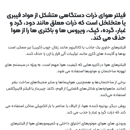
فیلتر هوای ذرات دستگاهی متشکل از مواد فیبری
یا متخلخل است که ذرات معلق مانند دود، گرد و
غبار، گرده، کپک، ویروس ها و باکتری ها را از هوا
حذف می کند.
فیلترهای حاوی یک جاذب یا کاتالیزور مانند زغال چوب (کربن) نیز ممکن است
بوها و آلاینده های گازی مانند ترکیبات آلی فرار یا ازن را حذف کنند.
فیلترهای هوا در کاربردهایی که کیفیت هوا مهم است، به ویژه در سیستم های
تهویه ساختمان و موتورها استفاده می شود.
برخی از ساختمان‌ها و همچنین هواپیماها و سایر محیط‌های ساخت بشر
(مانند ماهواره‌ها و شاتل‌های فضایی) از فوم، کاغذ چین‌دار یا فیلتر فایبرگلاس
استفاده می‌کنند.
روش دیگر، یونیزه کننده هوا، از الیاف یا عناصر با بار الکتریکی ساکن استفاده می
کند که ذرات گرد و غبار را جذب می کند.
ورودی های هوای موتورهای احتراق داخلی و کمپرسورهای هوا از فیلترهای
کاغذی، فوم یا پنبه ای استفاده می کنند.