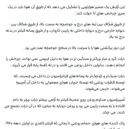
این آرایش یک مسیر هزارتویی را تشکیل می دهد که از طریق آن هوا باید در یک
سری چرخش های U حرکت کند:
از طریق شکاف بین لبه های درج و حوضچه به سمت بالا، از طریق شکاف بین
دیواره خارجی درج و دیواره داخلی به پایین کاروان، و از طریق رسانه فیلتر در بدنه
درج به بالا.
این دور برگشتی هوا را با سرعت بالا در سطح حوضچه نفت می برد.
ذرات گرد و غبار بزرگتر و سنگین تر در هوا به دلیل اینرسی نمی توانند چرخش را
انجام دهند، بنابراین داخل روغن می افتند و در ته کاسه پایه قرار می گیرند.
ذرات سبک‌تر و کوچک‌تر به رسانه‌های فیلتراسیون در داخل می‌چسبند، که
توسط قطرات روغنی که توسط جریان هوای معمولی به داخل آن آسپیره
می‌شوند، خیس می‌شوند.
آسپیراسیون مداوم روغن روی محیط فیلتر به آرامی بیشتر ذرات ریزتر به دام
افتاده را به سمت پایین می برد و روغن دوباره به مخزن که در آن ذرات تجمع می
کنند، می چکد.
پاک کننده های هوای حمام روغنی تا زمانی که فیلتر کاغذی در اوایل دهه 1960